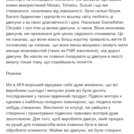
кожен використаний Nissan, Tohatsu, Suzuki і що ми
стикаємося, незалежно від зовнішності, були сильні бігуни.
Багато будиночки і курортів по всьому світу люблять ці
двигуни з-за своєї довговічності і ціни. Наскільки Gamefisher,
Chrysler і сил піти ці великі двигуни, а також. Вони економіки
двигунів, які призначені для ціною свідомого споживача. Це
не означає, що вони мають більш коротку тривалість життя В
основному це означає, що вони менш вишукані і можуть мати
менше можливостей (таких як FNR зчеплення), ніж дорогі
двигуни. Ви ніколи не повинні ігнорувати ці двигуни в якості
викупу тільки тому, що сприймають поняття.
Резюме:
Ми в AFA морський відчуваю себе дуже впевнено, що всі
виробники сьогодні і минулих років всі були досить
послідовними у гасінні відмінний продукт. Підвісні мотори є
одними з найбільш складних інженерних, що людина коли-
небудь створених. Мислення та інтуїції, які увійшли у
створенні і проектуванні підвісних човнових моторів дуже
захоплююче. Для того, щоб виробляти двигун, який працює
як рушій для плавзасобів вона повинна бути в змозі
обробляти елементи. Майже всі двигуни, які були створені