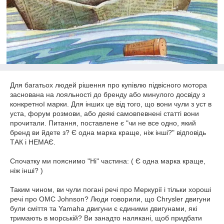
Для багатьох людей рішення про купівлю підвісного мотора
заснована на лояльності до бренду або минулого досвіду з
конкретної марки. Для інших це від того, що вони чули з уст в
уста, форум розмови, або деякі самовпевнені статті вони
прочитали. Питання, поставлене є "чи не все одно, який
бренд ви йдете з? Є одна марка краще, ніж інші?" відповідь
ТАК і НЕМАЄ.
Спочатку ми пояснимо "Ні" частина: ( Є одна марка краще,
ніж інші? )
Таким чином, ви чули погані речі про Меркурії і тільки хороші
речі про OMC Johnson? Люди говорили, що Chrysler двигуни
були сміття та Yamaha двигуни є єдиними двигунами, які
тримають в морській? Ви занадто налякані, щоб придбати