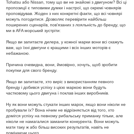
Tohatsu або Nissan, тому що ви не знайомі з двигуном? Всі ці
пропозиції є типовими думки і настрої, що окремі човнярів
проповідував. Жоден з них конкретні факти, що всі човнярі
можуть погодитися. Дозволяє перевірити найбільш
поширених сценаріїв, пов'язаних з лояльність до бренду, що
ми в AFA морський зустріти:
Якщо ви запитаєте дилера, у кожної марки вони всі скажуть
вам, що їхні двигуни є кращими і всіх інших моторів є
небажаною.
Причина очевидна, вони, ймовірно, хочуть, щоб зробити
покупки для свого бренду.
Якщо ви запитаєте, хто виріс з використанням певного
бренду і добився успіху з цією маркою вони будуть
частковому цього двигуна і поклав інших виробників.
Ну як вони можуть стукати інших марок, якщо вони ніколи не
пробували їх? Вона нічим не відрізняється від того, хто
домігся успіху на певному рибальську приманку тільки, але
ніколи не намагалися заманити конкурента. Вони можуть
мати таку ж або більш високих результатів, навіть не
помічаючи цього.