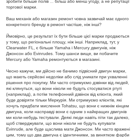
зробити більше полів ... більш або менш угоду, а не репутації
торгової марки.
Ваш механік або магазин ремонт човна зазвичай має одного
конкретного бренду в ремонт частіше, ніж інші?
Ймовірно, це результат їх бути більше цієї марки продаються
у тому, що регіональні площу, ніж інші. Наприклад, тут, у
Clearwater FL, є більше Yamaha і Mercury двигунів, ніж
Джонсон або Evinrudes. Тому шанси вище, ви побачите
Mercury або Yamaha ремонтуються в магазині.
Чесно кажучи, ми дійсно не бачимо підвісний двигун марки,
що мають серйозні недоліки або слід уникати при ухваленні
рішення про покупку. Ми часто отримуємо дзвінки від людей,
які клянуться, що вони ніколи не будуть стосуватися ртуті
(наприклад), а потім телефонний дзвінок від клієнта, який
буде довіряти тільки Меркурія. Ми отримуємо клієнтів, які
хочуть придбати мислення Tohatsu, що вони є нижнім кінцем
двигуна, коли насправді вони є одним з найкращих двигунів
ми коли-небудь тестували. Деякі люди навіть піти так далеко,
щоб стверджувати, що вони ніколи не будуть купувати
Evinrude, але буде щаслива мати Джонсон. Ми часто вражені
цим, тому що два двигуна є ідентичними, за винятком фарби