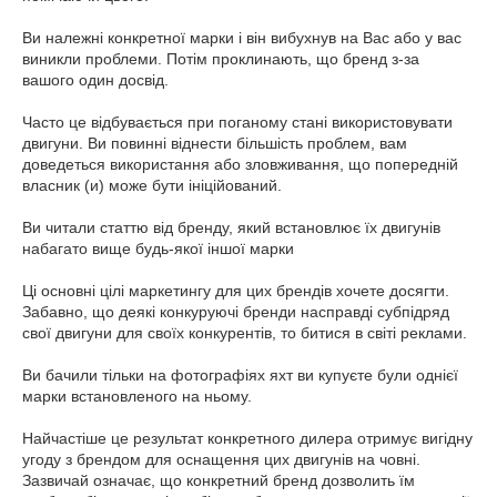
Ви належні конкретної марки і він вибухнув на Вас або у вас
виникли проблеми. Потім проклинають, що бренд з-за
вашого один досвід.
Часто це відбувається при поганому стані використовувати
двигуни. Ви повинні віднести більшість проблем, вам
доведеться використання або зловживання, що попередній
власник (и) може бути ініційований.
Ви читали статтю від бренду, який встановлює їх двигунів
набагато вище будь-якої іншої марки
Ці основні цілі маркетингу для цих брендів хочете досягти.
Забавно, що деякі конкуруючі бренди насправді субпідряд
свої двигуни для своїх конкурентів, то битися в світі реклами.
Ви бачили тільки на фотографіях яхт ви купуєте були однієї
марки встановленого на ньому.
Найчастіше це результат конкретного дилера отримує вигідну
угоду з брендом для оснащення цих двигунів на човні.
Зазвичай означає, що конкретний бренд дозволить їм