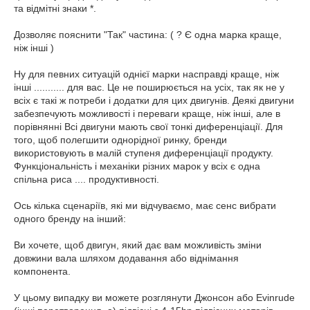
та відмітні знаки *.
Дозволяє пояснити "Так" частина: ( ? Є одна марка краще,
ніж інші )
Ну для певних ситуацій однієї марки насправді краще, ніж
інші ........... для вас. Це не поширюється на усіх, так як не у
всіх є такі ж потреби і додатки для цих двигунів. Деякі двигуни
забезпечують можливості і переваги краще, ніж інші, але в
порівнянні Всі двигуни мають свої тонкі диференціації. Для
того, щоб полегшити однорідної ринку, бренди
використовують в малій ступеня диференціації продукту.
Функціональність і механіки різних марок у всіх є одна
спільна риса .... продуктивності.
Ось кілька сценаріїв, які ми відчуваємо, має сенс вибрати
одного бренду на інший:
Ви хочете, щоб двигун, який дає вам можливість зміни
довжини вала шляхом додавання або віднімання
компонента.
У цьому випадку ви можете розглянути Джонсон або Evinrude