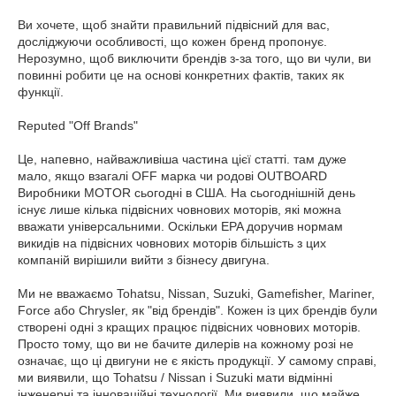
Ви хочете, щоб знайти правильний підвісний для вас,
досліджуючи особливості, що кожен бренд пропонує.
Нерозумно, щоб виключити брендів з-за того, що ви чули, ви
повинні робити це на основі конкретних фактів, таких як
функції.
Reputed "Off Brands"
Це, напевно, найважливіша частина цієї статті. там дуже
мало, якщо взагалі OFF марка чи родові OUTBOARD
Виробники MOTOR сьогодні в США. На сьогоднішній день
існує лише кілька підвісних човнових моторів, які можна
вважати універсальними. Оскільки EPA доручив нормам
викидів на підвісних човнових моторів більшість з цих
компаній вирішили вийти з бізнесу двигуна.
Ми не вважаємо Tohatsu, Nissan, Suzuki, Gamefisher, Mariner,
Force або Chrysler, як "від брендів". Кожен із цих брендів були
створені одні з кращих працює підвісних човнових моторів.
Просто тому, що ви не бачите дилерів на кожному розі не
означає, що ці двигуни не є якість продукції. У самому справі,
ми виявили, що Tohatsu / Nissan і Suzuki мати відмінні
інженерні та інноваційні технології. Ми виявили, що майже