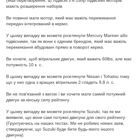
(інші перетворення, а) підвісні з 4-15hp підвісних моторів
мають розширення наборів.
Ви повинні мати мотор, який має важіль перемикання
передач інтегрований в кермо.
У цьому випадку ви можете розглянути Mercury Mariner або
підвісними, так як вони є єдиним брендом, який має важіль
перемикання вбудовані прямо в поворот керма.
Ви хочете, щоб вітрильник двигун, який важить 60lbs, але має
потужність 10 к. с..
В цьому випадку ви можете розглянути Nissan і Tohatsu тому
що у них одна з кращих вітрильник 2-гладить 9,8 л. с.
Ви не пов'язаний з вагою і ви хочете мати самий потужний
двигун за кінську силу рейтингу
У цьому випадку ви можете розглянути Suzuki, так як ми
виявили, що вони самі потужні двигуни для свого рейтингу.
(Грунтуючись на наших тестах. Ми не робимо ніяких заяв,
стверджуючи, що Suzuki буде бити будь-якого іншого
двигуна)