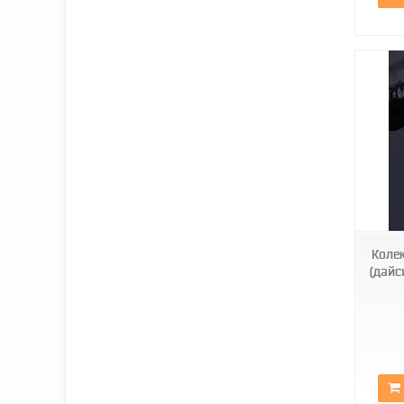
Арт2530
Колек
(дайс