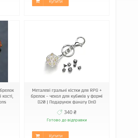
Купити
 брелок
Металеві гральні кістки для RPG +
 кості,
брелок - чехол для кубиків у формі
ons
D20 | Подарунок фанату DnD
340 ₴
Готово до відправки
Купити