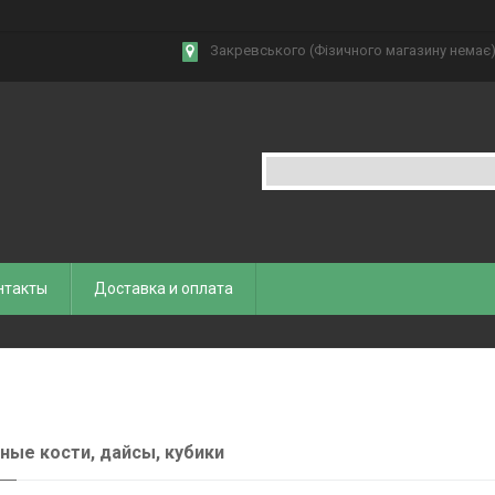
Закревського (Фізичного магазину немає),
нтакты
Доставка и оплата
ные кости, дайсы, кубики