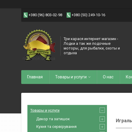
+380 (96) 803-02-98
+380 (50) 249-10-16
Три карася интернет магазин -
Лодки а так же лодочные
моторы, для рыбалки, охоты и
отдыха
Главная
Товары и услуги
О нас
Ко
Товары и услуги
Декор та затишок
Играль
Кухня та сервірування