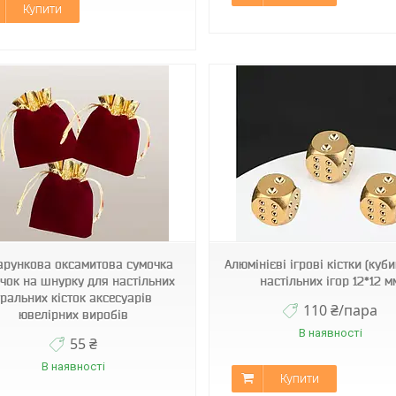
Купити
Код2298
Код2363
арункова оксамитова сумочка
Алюмінієві ігрові кістки (куб
чок на шнурку для настільних
настільних ігор 12*12 м
гральних кісток аксесуарів
110 ₴/пара
ювелірних виробів
В наявності
55 ₴
В наявності
Купити