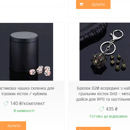
Купити
Арт2524
Арт2525
астикова чашка склянка для
Брелок D20 всередині з на
ігрових кісток / кубиків
гральних кісток DnD – мет
дайси для RPG та настільни
140 ₴/комплект
435 ₴
В наявності
Готово до відправки
Купити