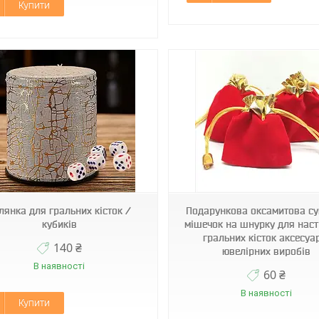
Купити
Код2059
Код2405
лянка для гральних кісток /
Подарункова оксамитова с
кубиків
мішечок на шнурку для наст
гральних кісток аксесуа
140 ₴
ювелірних виробів
В наявності
60 ₴
В наявності
Купити