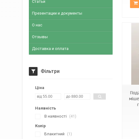
Статьи
Презентации и документы
О нас
Отзывы
Доставка и оплата
Фільтри
Код2060
Ціна
Под
міше
Наявність
В наявності
41
Колір
Блакитний
1