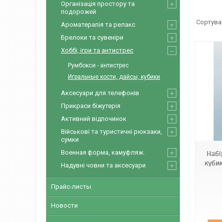
Організація простору та
подорожей
Ароматерапія та релакс
Брелоки та сувеніри
Хоббі, ігри та антистрес
Румбокси - антистрес
Игральные кости, дайсы, кубики
Аксесуари для телефонів
Прикраси біжутерія
Активний відпочинок
Код2004
Військові та туристичні рюкзаки,
сумки
Военная форма, камуфляж.
Набі
кубик
Надувні човни та аксесуари
Прайс-листы
Новости