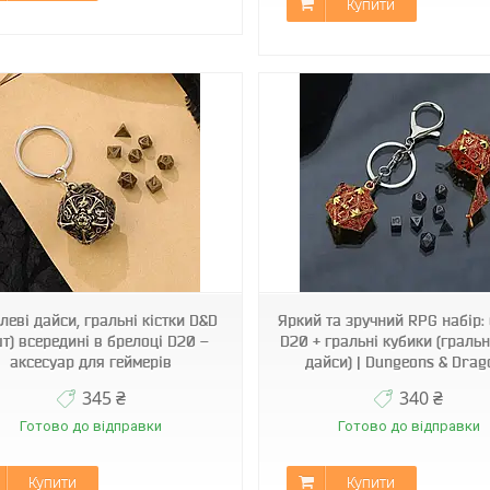
Купити
Арт2528
Арт2529
леві дайси, гральні кістки D&D
Яркий та зручний RPG набір:
шт) всередині в брелоці D20 –
D20 + гральні кубики (гральні
аксесуар для геймерів
дайси) | Dungeons & Drag
345 ₴
340 ₴
Готово до відправки
Готово до відправки
Купити
Купити