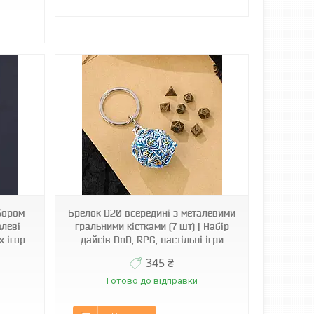
бором
Брелок D20 всередині з металевими
алеві
гральними кістками (7 шт) | Набір
х ігор
дайсів DnD, RPG, настільні ігри
345 ₴
Готово до відправки