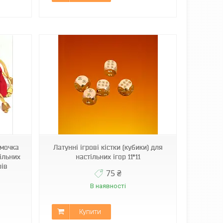
умочка
Латунні ігрові кістки (кубики) для
ільних
настільних ігор 11*11
рів
75 ₴
В наявності
Купити