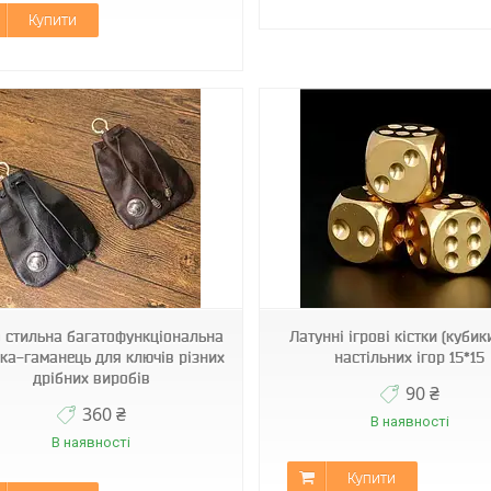
Купити
Код2095
Код2337
 стильна багатофункціональна
Латунні ігрові кістки (кубик
ка-гаманець для ключів різних
настільних ігор 15*15
дрібних виробів
90 ₴
360 ₴
В наявності
В наявності
Купити