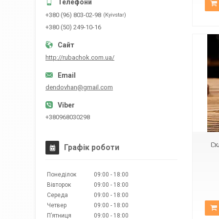
+380 (96) 803-02-98
Kyivstar
+380 (50) 249-10-16
http://rubachok.com.ua/
dendovhan@gmail.com
Код1644
+380968030298
Ск
Графік роботи
Понеділок
09:00
18:00
Вівторок
09:00
18:00
Середа
09:00
18:00
Четвер
09:00
18:00
Пʼятниця
09:00
18:00