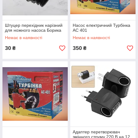
Штуцер перехідник нарізний
Насос електричний Турбінка
для ножного насоса Борика
АС 401
Немає в наявності
Немає в наявності
30
350
₴
₴
Адаптер перетворювач
змінного струму 220 В на 12