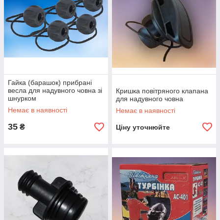
Гайка (барашок) прибрані
весла для надувного човна зі
Кришка повітряного клапана
шнурком
для надувного човна
Немає в наявності
Немає в наявності
35
₴
Ціну уточнюйте