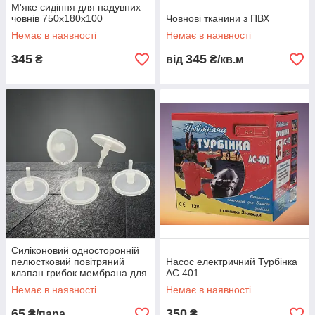
М'яке сидіння для надувних
човнів 750х180х100
Човнові тканини з ПВХ
Немає в наявності
Немає в наявності
345
345
₴
від
₴/кв.м
Силіконовий односторонній
пелюстковий повітряний
Насос електричний Турбінка
клапан грибок мембрана для
АС 401
надувних виробів
Немає в наявності
Немає в наявності
65
350
₴/пара
₴