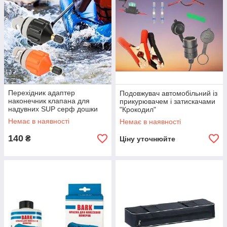
Перехідник адаптер
Подовжувач автомобільний із
наконечник клапана для
прикурювачем і затискачами
надувних SUP серф дошки
"Крокодил"
човна
Немає в наявності
Немає в наявності
140
₴
Ціну уточнюйте