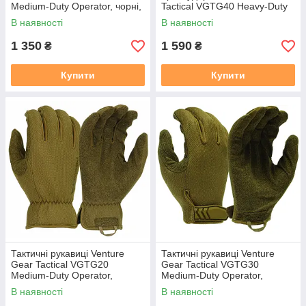
Medium-Duty Operator, чорні,
Tactical VGTG40 Heavy-Duty
розмір S (7)
Impact Operator, чорні, розмір
В наявності
В наявності
S (7)
1 350
1 590
₴
₴
Купити
Купити
Тактичні рукавиці Venture
Тактичні рукавиці Venture
Gear Tactical VGTG20
Gear Tactical VGTG30
Medium-Duty Operator,
Medium-Duty Operator,
пісочні, розмір S (7)
пісочні, розмір S (7)
В наявності
В наявності