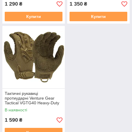
1 290
1 350
₴
₴
Купити
Купити
Тактичні рукавиці
протиударні Venture Gear
Tactical VGTG40 Heavy-Duty
Impact Operator, пісочні,
В наявності
розмір S (7)
1 590
₴