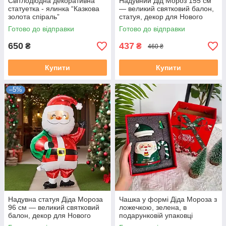
Світлодіодна декоративна
Надувний Дід Мороз 155 см
статуетка - ялинка “Казкова
— великий святковий балон,
золота спіраль”
статуя, декор для Нового
року та Різдва для дому та
Готово до відправки
Готово до відправки
вулиці
650
437
₴
₴
460 ₴
Купити
Купити
–5%
Надувна статуя Діда Мороза
Чашка у формі Діда Мороза з
96 см — великий святковий
ложечкою, зелена, в
балон, декор для Нового
подарунковій упаковці
року та Різдва для дому та