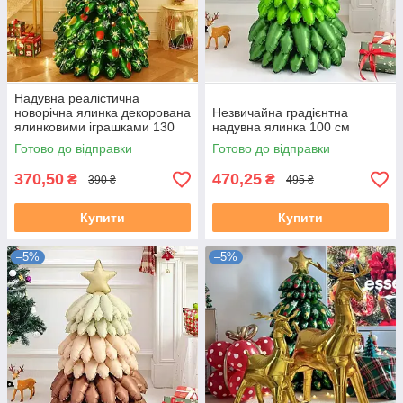
Надувна реалістична
новорічна ялинка декорована
Незвичайна градієнтна
ялинковими іграшками 130
надувна ялинка 100 см
см
Готово до відправки
Готово до відправки
370,50
470,25
₴
₴
390 ₴
495 ₴
Купити
Купити
–5%
–5%