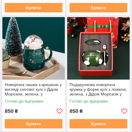
Купити
Купити
Новорічна чашка з кришкою у
Подарункова новорічна
вигляді снігової кулі з Дідом
кружка у формі кулі з ложкою,
Морозом, зелена, у
зелена, з Дідом Морозом у
подарунковій упаковці
подарунковій упаковці
Готово до відправки
Готово до відправки
850
850
₴
₴
Купити
Купити