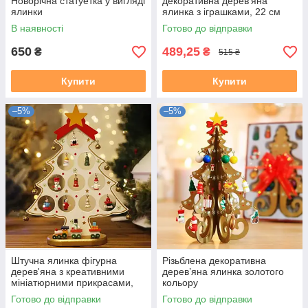
Новорічна статуетка у вигляді
декоративна дерев’яна
ялинки
ялинка з іграшками, 22 см
В наявності
Готово до відправки
650
489,25
₴
₴
515 ₴
Купити
Купити
–5%
–5%
Штучна ялинка фігурна
Різьблена декоративна
дерев'яна з креативними
дерев’яна ялинка золотого
мініатюрними прикрасами,
кольору
27 см біла
Готово до відправки
Готово до відправки