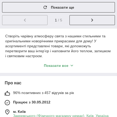
Показати ще
1
/ 5
Створіть чарівну атмосферу свята з нашими стильними та
оригінальними новорічними прикрасами для дому! У
асортименті представлені товари, які допоможуть
перетворити ваш інтер’єр і наповнити його теплом, затишком
і святковим настроєм.
Асортимент включає:
Показати все
Ялинкові іграшки та гірлянди
: різноманітні форми,
кольори та матеріали — від класичних куль до
оригінальних фігурок.
Про нас
Свічники та декоративні свічки
: безпечні LED-
свічки та витончені свічники, що додають затишного
96% позитивних з 457 відгуків за рік
світла у вечірній час.
Працює з 30.05.2012
Настільні декорації
: елегантні статуетки у вигляді
ялинок, зірок, ангелів та інших символів Різдва.
м. Київ
Закревського (Фізичного магазину немає), Київ, Україна
Текстиль
: святкові скатертини, подушки та пледи із