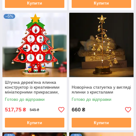
Купити
Купити
–5%
Штучна дерев'яна ялинка
конструктор із креативними
Новорічна статуетка у вигляді
мініатюрними прикрасами,
ялинки з кристалами
27 см червона
Готово до відправки
Готово до відправки
517,75
660
₴
₴
545 ₴
Купити
Купити
–5%
–5%