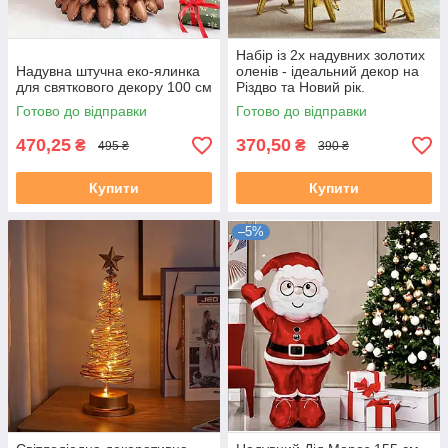
Набір із 2х надувних золотих
Надувна штучна еко-ялинка
оленів - ідеальний декор на
для святкового декору 100 см
Різдво та Новий рік.
Готово до відправки
Готово до відправки
470,25
370,50
₴
₴
495 ₴
390 ₴
Купити
Купити
–5%