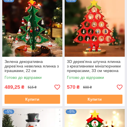
Зелена декоративна
3D дерев’яна штучна ялинка
дерев’яна невелика ялинка з
з креативними мініатюрними
іграшками, 22 см
прикрасами, 33 см червона
Готово до відправки
Готово до відправки
489,25
570
₴
₴
515 ₴
600 ₴
Купити
Купити
–5%
–5%