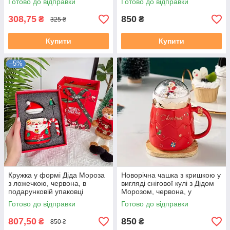
Готово до відправки
Готово до відправки
вулиці
308,75
850
₴
₴
325 ₴
Купити
Купити
–5%
Кружка у формі Діда Мороза
Новорічна чашка з кришкою у
з ложечкою, червона, в
вигляді снігової кулі з Дідом
подарунковій упаковці
Морозом, червона, у
подарунковій упаковці
Готово до відправки
Готово до відправки
807,50
850
₴
₴
850 ₴