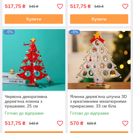
517,75
517,75
₴
₴
545 ₴
545 ₴
Купити
Купити
–5%
–5%
Червона декоративна
Ялинка дерев’яна штучна 3D
дерев’яна ялинка з
з креативними мініатюрними
іграшками, 25 см
прикрасами, 33 см біла
Готово до відправки
Готово до відправки
517,75
570
₴
₴
545 ₴
600 ₴