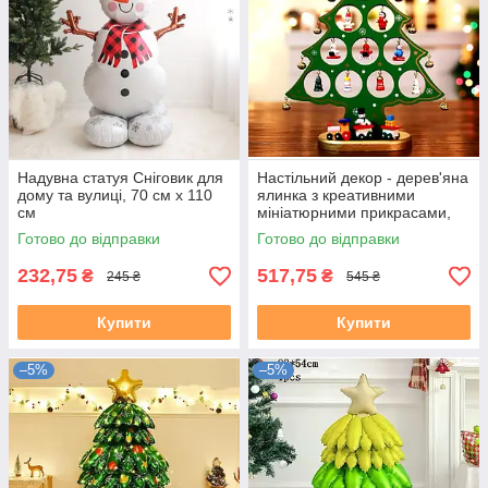
Надувна статуя Сніговик для
Настільний декор - дерев'яна
дому та вулиці, 70 см x 110
ялинка з креативними
см
мініатюрними прикрасами,
27 см зелена
Готово до відправки
Готово до відправки
232,75
517,75
₴
₴
245 ₴
545 ₴
Купити
Купити
–5%
–5%