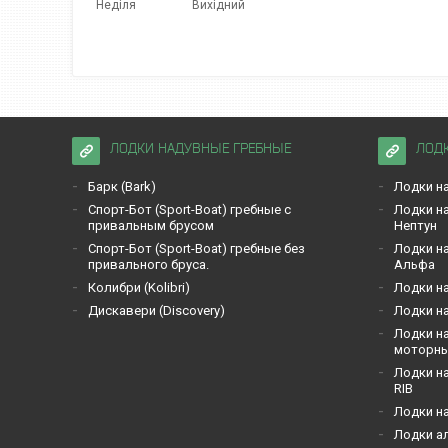
Неділя
Вихідний
ЛОДКИ НАДУВНЫЕ ГРЕБНЫЕ
ЛОД
Барк (Bark)
Лодки на
Спорт-Бот (Sport-Boat) гребные с
Лодки на
привальным брусом
Нептун
Спорт-Бот (Sport-Boat) гребные без
Лодки на
привального бруса.
Альфа
Кoлибри (Kolibri)
Лодки на
Дискавери (Discoverу)
Лодки на
Лодки на
моторн
Лодки на
RIB
Лодки н
Лодки а