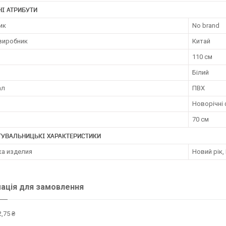
І АТРИБУТИ
ик
No brand
 виробник
Китай
110 см
Білий
ал
ПВХ
Новорічні 
70 см
ТУВАЛЬНИЦЬКІ ХАРАКТЕРИСТИКИ
ка изделия
Новий рік,
ація для замовлення
,75 ₴