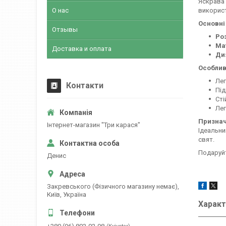
Яскрава 
О нас
використ
Основні
Отзывы
Ро
Ма
Доставка и оплата
Ди
Особлив
Лег
Контакти
Під
Сті
Лег
Признач
Інтернет-магазин "Три карася"
Ідеальни
свят.
Подаруйт
Денис
Закревського (Фізичного магазину немає),
Київ, Україна
Характ