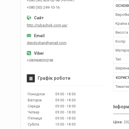
+380 (96) 803-02-98
Kyivstar
ОСНОВН
+380 (50) 249-10-16
Виробн
Країна
http://rubachok.com.ua/
Висота
Колір
dendovhan@gmail.com
Матері
Тип
+380968030298
Ширина
КОРИС
Графік роботи
Темати
Понеділок
09:00
18:00
Вівторок
09:00
18:00
Інформ
Середа
09:00
18:00
Четвер
09:00
18:00
Пʼятниця
09:00
18:00
Ціна:
232
Субота
10:00
18:00