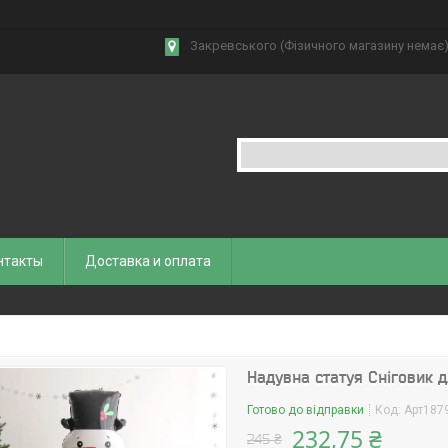
Закревського (Фізичного магазину немає),
нтакты
Доставка и оплата
Надувна статуя Сніговик дл
Готово до відправки
Код:
Арт187
232,75 ₴
245 ₴