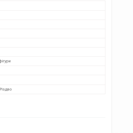
фігури
 Різдво