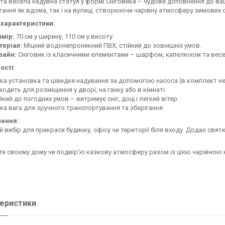
та весела надувна статуя у формі Сніговика – чудове доповнення до ва
ання як вдома, так і на вулиці, створюючи чарівну атмосферу зимових 
 характеристики:
змір:
70 см у ширину, 110 см у висоту.
теріал:
Міцний водонепроникний ПВХ, стійкий до зовнішніх умов.
зайн:
Сніговик із класичними елементами – шарфом, капелюхом та вес
ості:
ка установка та швидке надування за допомогою насоса (в комплект не
ходить для розміщення у дворі, на ганку або в кімнаті.
йкий до погодних умов – витримує сніг, дощ і легкий вітер.
ка вага для зручного транспортування та зберігання.
ення:
й вибір для прикраси будинку, офісу чи території біля входу. Додає свя
е своєму дому чи подвір'ю казкову атмосферу разом із цією чарівною
еристики