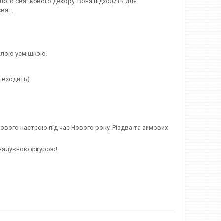
шого святкового декору. Вона підходить для
свят.
елою усмішкою.
 входить).
ткового настрою під час Нового року, Різдва та зимових
 надувною фігурою!