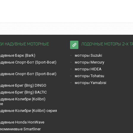
КИ НАДУВНЫЕ МОТОРНЫЕ
ЛОДОЧНЫЕ МОТОРЫ 2-Х Т
дувные Барк (Bark)
моторы Suzuki
дувные Спорт-Бот (Sport-Boat)
моторы Mercury
моторы HIDEA
дувные Спорт-Бот (Sport-Boat)
моторы Tohatsu
моторы Yamabisi
дувные Бриг (Brig) DINGO
дувные Бриг (Brig) BALTIC
дувные Кoлибри (Kolibri)
ые
дувные Кoлибри (Kolibri) серия
адувные Honda HonWave
люминиевые Smartliner