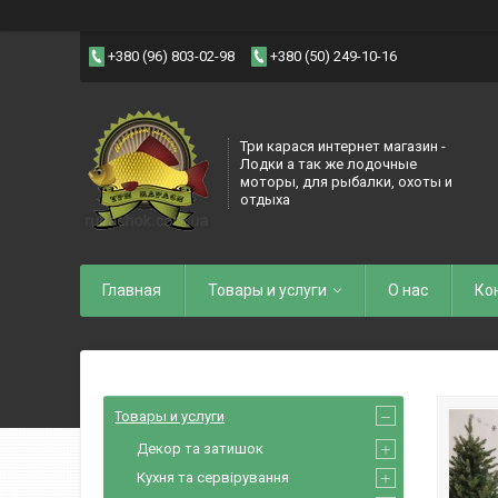
+380 (96) 803-02-98
+380 (50) 249-10-16
Три карася интернет магазин -
Лодки а так же лодочные
моторы, для рыбалки, охоты и
отдыха
Главная
Товары и услуги
О нас
Ко
Товары и услуги
Декор та затишок
Кухня та сервірування