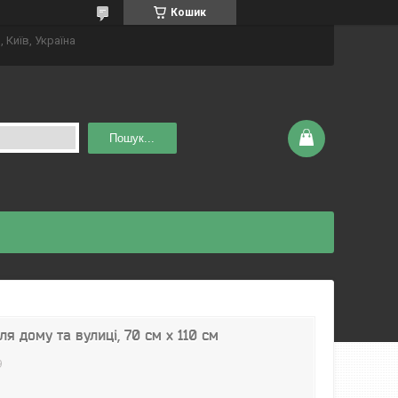
Кошик
 Київ, Україна
Пошук...
я дому та вулиці, 70 см x 110 см
9