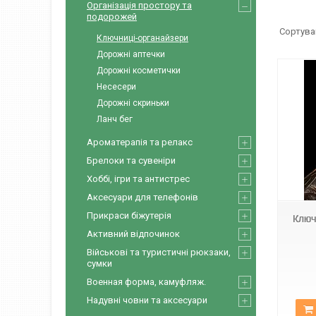
Організація простору та
подорожей
Ключниці-органайзери
Дорожні аптечки
Дорожні косметички
Несесери
Дорожні скриньки
Ланч бег
Ароматерапія та релакс
Брелоки та сувеніри
Арт0689
Хоббі, ігри та антистрес
Аксесуари для телефонів
Прикраси біжутерія
Ключ
Активний відпочинок
Військові та туристичні рюкзаки,
сумки
Военная форма, камуфляж.
Надувні човни та аксесуари