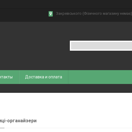
Закревського (Фізичного магазину немає),
нтакты
Доставка и оплата
ці-органайзери