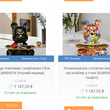
Арт1551
Арт1550
–5%
Залишилось 3 дні
Залишилось
ідь Ключниця-скарбничка 23см
Розмальована статуетка ве
E@RBRICK (Чорний мармур)
органайзер у стилі BE@RB
Графіті)
1 250 ₴
1 250 ₴
1 187,50 ₴
1 187,50 ₴
Готово до відправки
Готово до відправки
Купити