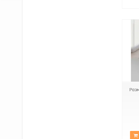
Арт1549
Розм