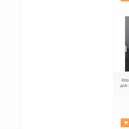
Арт1687
Кер
для 