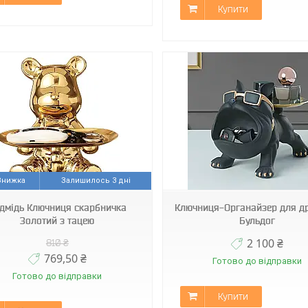
Купити
Арт0705
Код1969
Залишилось 3 дні
дмідь Ключниця скарбничка
Ключниця-Органайзер для д
Золотий з тацею
Бульдог
2 100 ₴
810 ₴
769,50 ₴
Готово до відправки
Готово до відправки
Купити