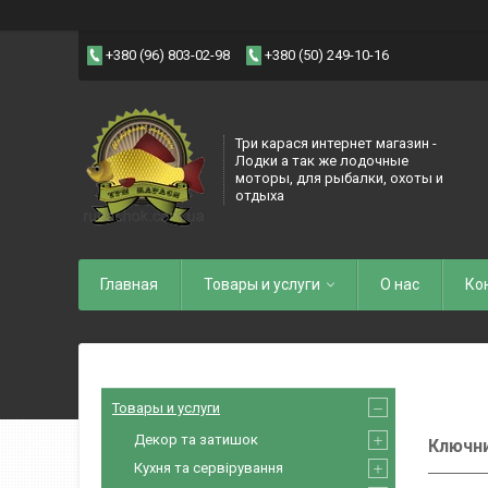
+380 (96) 803-02-98
+380 (50) 249-10-16
Три карася интернет магазин -
Лодки а так же лодочные
моторы, для рыбалки, охоты и
отдыха
Главная
Товары и услуги
О нас
Ко
Товары и услуги
Декор та затишок
Ключни
Кухня та сервірування