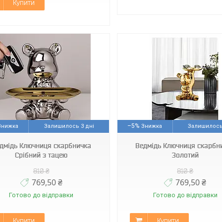
Купити
Арт1137
Арт1140
–5%
Залишилось 3 дні
Залишилось
дмідь Ключниця скарбничка
Ведмідь Ключниця скарбн
Срібний з тацею
Золотий
810 ₴
810 ₴
769,50 ₴
769,50 ₴
Готово до відправки
Готово до відправки
Купити
Купити