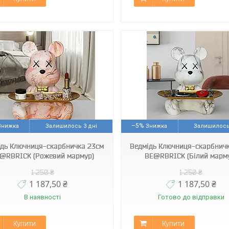
Арт1554
Арт1553
–5%
Залишилось 3 дні
Залишилось
ідь Ключниця-скарбничка 23см
Ведмідь Ключниця-скарбнич
@RBRICK (Рожевий мармур)
BE@RBRICK (Білий марм
1 250 ₴
1 250 ₴
1 187,50 ₴
1 187,50 ₴
В наявності
Готово до відправки
Купити
Купити