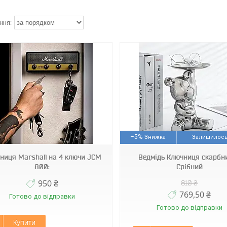
Арт1136
Арт1135
–5%
Залишилось
ниця Marshall на 4 ключи JCM
Ведмідь Ключниця скарбн
800:
Срібний
950 ₴
810 ₴
769,50 ₴
Готово до відправки
Готово до відправки
Купити