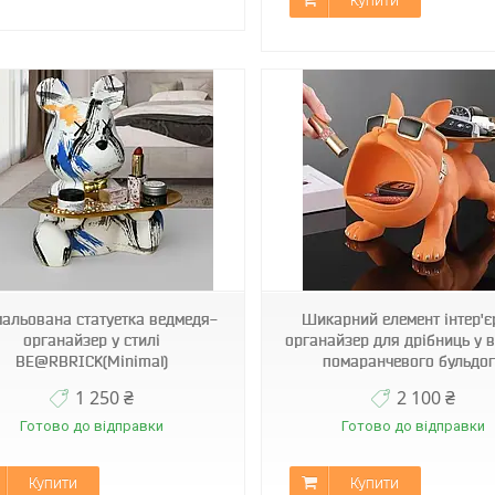
Купити
Арт1685
Арт1686
альована статуетка ведмедя-
Шикарний елемент інтер'є
органайзер у стилі
органайзер для дрібниць у в
BE@RBRICK(Minimal)
помаранчевого бульдо
1 250 ₴
2 100 ₴
Готово до відправки
Готово до відправки
Купити
Купити