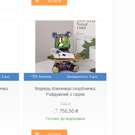
Купити
–5%
 3 дні
Залишилось 3 дні
ичка
Ведмідь Ключниця скарбничка
Райдужний з тацею
790 ₴
750,50 ₴
Готово до відправки
Купити