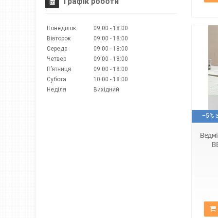
Графік роботи
Понеділок
09:00
18:00
Вівторок
09:00
18:00
Середа
09:00
18:00
Четвер
09:00
18:00
Пʼятниця
09:00
18:00
Субота
10:00
18:00
Неділя
Вихідний
Арт1552
–5%
Ведм
B