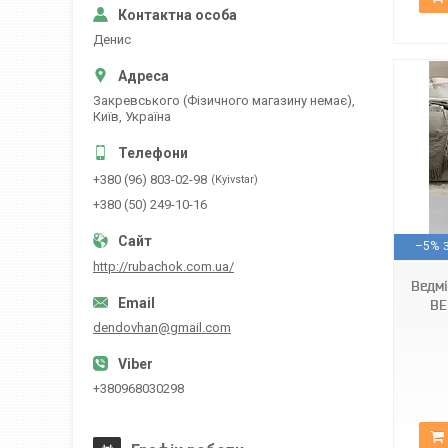
Денис
Закревського (Фізичного магазину немає),
Київ, Україна
+380 (96) 803-02-98
Kyivstar
+380 (50) 249-10-16
Арт1555
–5%
http://rubachok.com.ua/
Ведм
BE
dendovhan@gmail.com
+380968030298