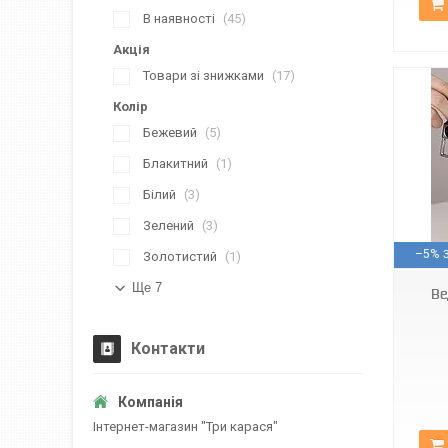
В наявності
45
Акція
Товари зі знижками
17
Колір
Бежевий
5
Блакитний
1
Білий
3
Зелений
3
Арт1139
–5%
Золотистий
1
Ще 7
Ве
Контакти
Інтернет-магазин "Три карася"