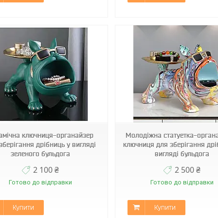
Арт1688
Арт1689
амічна ключниця-органайзер
Молодіжна статуетка-органа
зберігання дрібниць у вигляді
ключниця для зберігання дрі
зеленого бульдога
вигляді бульдога
2 100 ₴
2 500 ₴
Готово до відправки
Готово до відправки
Купити
Купити