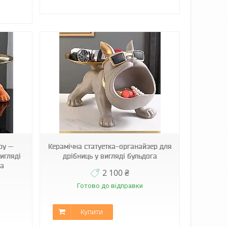
ру —
Керамічна статуетка-органайзер для
игляді
дрібниць у вигляді бульдога
га
2 100 ₴
Готово до відправки
Купити