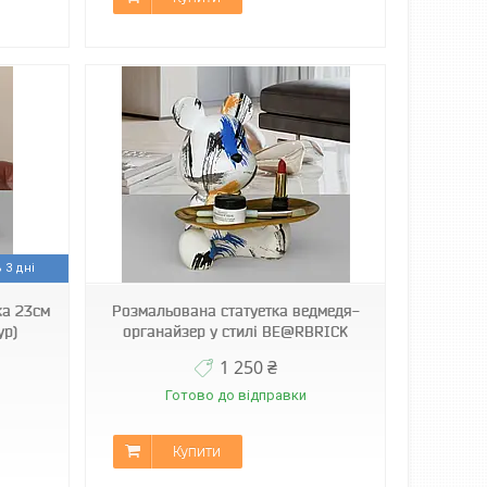
 3 дні
ка 23см
Розмальована статуетка ведмедя-
ур)
органайзер у стилі BE@RBRICK
1 250 ₴
Готово до відправки
Купити