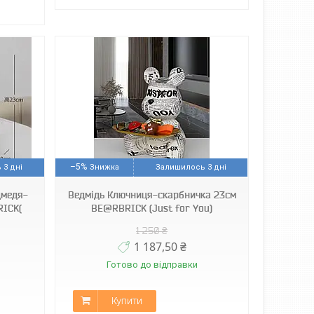
–5%
 3 дні
Залишилось 3 дні
дмедя-
Ведмідь Ключниця-скарбничка 23см
RICK(
BE@RBRICK (Just for You)
1 250 ₴
1 187,50 ₴
Готово до відправки
Купити