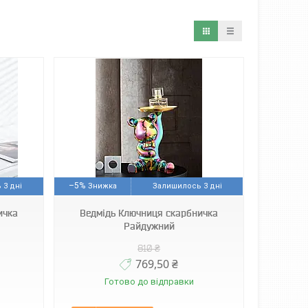
–5%
 3 дні
Залишилось 3 дні
ичка
Ведмідь Ключниця скарбничка
Райдужний
810 ₴
769,50 ₴
Готово до відправки