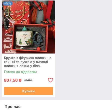
–5%
Кружка з фігуркою ялинки на
кришці та ручкою у вигляді
ялинки + ложка у біло-
зеленому кольорі.
Готово до відправки
Подарункова упаковка
807,50
₴
850 ₴
Купити
Про нас