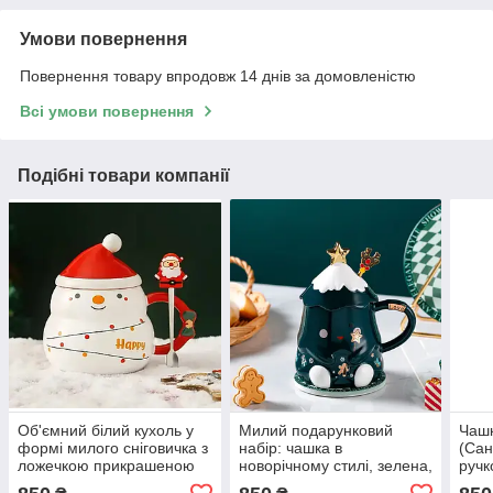
Умови повернення
Повернення товару впродовж 14 днів за домовленістю
Всі умови повернення
Подібні товари компанії
Об'ємний білий кухоль у
Милий подарунковий
Чашк
формі милого сніговичка з
набір: чашка в
(Сан
ложечкою прикрашеною
новорічному стилі, зелена,
ручк
фігуркою Діда Мороза.
з ложечкою
ложе