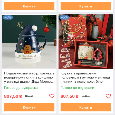
Купити
Купити
–5%
–5%
Подарунковий набір: кружка в
Кружка з пряниковим
новорічному стилі з кришкою
чоловічком і ручкою у вигляді
у вигляді шапки Діда Мороза,
ялинки, з ложечкою, біло-
темно синя, з ложечкою
червона, у подарунковій
Готово до відправки
Готово до відправки
упаковці
807,50
807,50
₴
₴
850 ₴
850 ₴
Купити
Купити