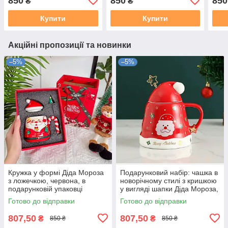
850
850
850
₴
₴
Подарункова упаковка
коль
упак
Купити
Купити
Акційні пропозиції та новинки
–5%
–5%
Кружка у формі Діда Мороза
Подарунковий набір: чашка в
з ложечкою, червона, в
новорічному стилі з кришкою
подарунковій упаковці
у вигляді шапки Діда Мороза,
червона, з ложечкою
Готово до відправки
Готово до відправки
807,50
807,50
₴
₴
850 ₴
850 ₴