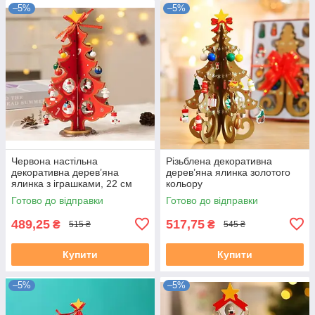
–5%
–5%
Червона настільна
Різьблена декоративна
декоративна дерев’яна
дерев’яна ялинка золотого
ялинка з іграшками, 22 см
кольору
Готово до відправки
Готово до відправки
489,25
517,75
₴
₴
515 ₴
545 ₴
Купити
Купити
–5%
–5%