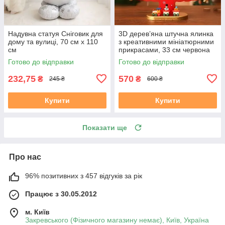
Надувна статуя Сніговик для
3D дерев’яна штучна ялинка
дому та вулиці, 70 см x 110
з креативними мініатюрними
см
прикрасами, 33 см червона
Готово до відправки
Готово до відправки
232,75
570
₴
₴
245 ₴
600 ₴
Купити
Купити
Показати ще
Про нас
96% позитивних з 457 відгуків за рік
Працює з 30.05.2012
м. Київ
Закревського (Фізичного магазину немає), Київ, Україна