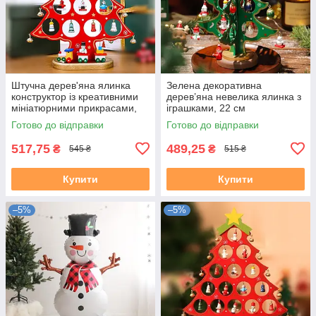
Штучна дерев'яна ялинка
Зелена декоративна
конструктор із креативними
дерев’яна невелика ялинка з
мініатюрними прикрасами,
іграшками, 22 см
27 см червона
Готово до відправки
Готово до відправки
517,75
489,25
₴
₴
545 ₴
515 ₴
Купити
Купити
–5%
–5%