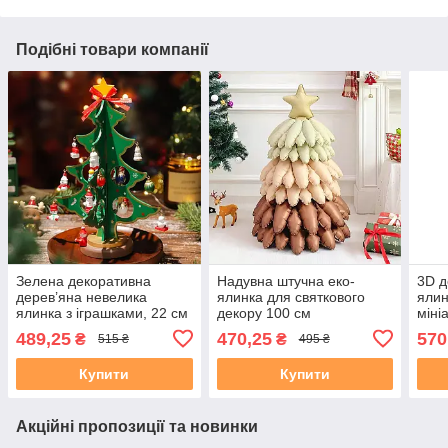
Подібні товари компанії
Зелена декоративна
Надувна штучна еко-
3D д
дерев’яна невелика
ялинка для святкового
ялин
ялинка з іграшками, 22 см
декору 100 см
міні
прик
489,25
470,25
570
₴
₴
515 ₴
495 ₴
чер
Купити
Купити
Акційні пропозиції та новинки