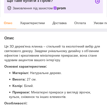
Що таке купити з Пром?
Замовлення під захистом
Опис
Характеристики
Доставка
Оплата
Умови п
Опис
Ця 3D дерев’яна ялинка – стильний та екологічний вибір для
святкового декору. Завдяки унікальному дизайну з об’ємним
ефектом і креативним мініатюрним прикрасам, вона стане
чудовим акцентом вашого інтер’єру.
Основні характеристики:
Матеріал:
Натуральне дерево.
Висота:
27 см.
Колір:
Білий.
Прикраси:
Мініатюрні прикраси у вигляді зірочок,
кульок, сніжинок та інших елементів.
Особливості: