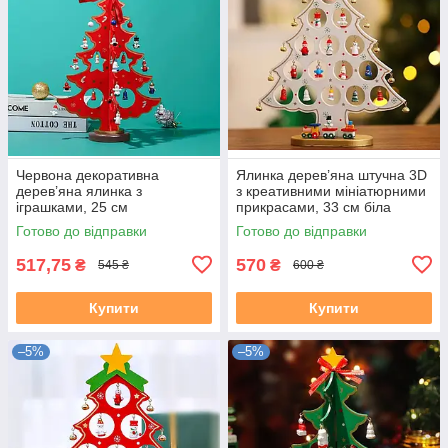
Червона декоративна
Ялинка дерев’яна штучна 3D
дерев’яна ялинка з
з креативними мініатюрними
іграшками, 25 см
прикрасами, 33 см біла
Готово до відправки
Готово до відправки
517,75
570
₴
₴
545 ₴
600 ₴
Купити
Купити
–5%
–5%