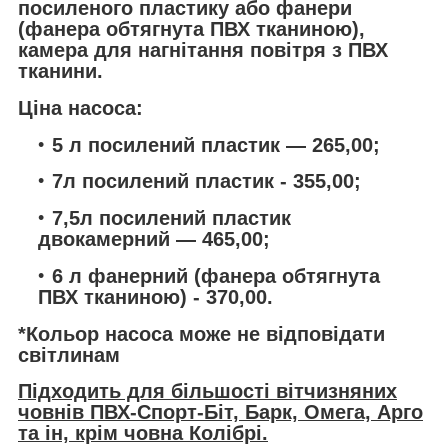
посиленого пластику або фанери
(фанера обтягнута ПВХ тканиною),
камера для нагнітання повітря з ПВХ
тканини.
Ціна насоса:
5 л посилений пластик — 265,00;
7л посилений пластик - 355,00;
7,5л посилений пластик
двокамерний — 465,00;
6 л фанерний (фанера обтягнута
ПВХ тканиною) - 370,00.
*Кольор насоса може не відповідати
світлинам
Підходить для більшості вітчизняних
човнів ПВХ-Спорт-Біт, Барк, Омега, Арго
та ін, крім човна Колібрі.