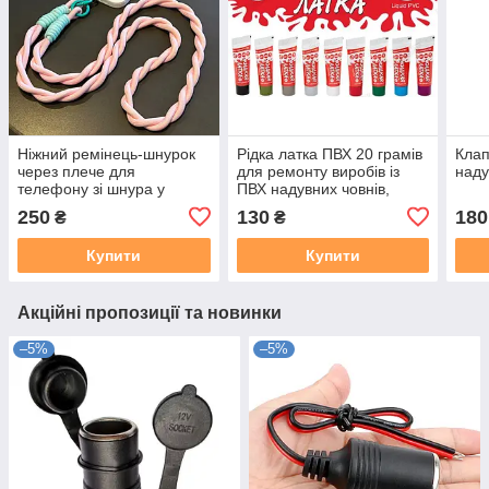
Ніжний ремінець-шнурок
Рідка латка ПВХ 20 грамів
Клап
через плече для
для ремонту виробів із
наду
телефону зі шнура у
ПВХ надувних човнів,
вигляді кіски Світло
тентів і басейнів.
250
130
180
₴
₴
рожевий
Купити
Купити
Акційні пропозиції та новинки
–5%
–5%