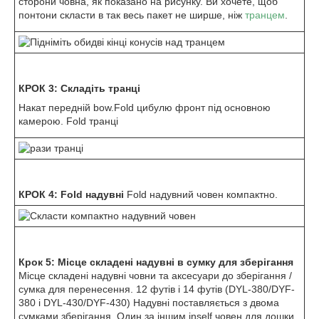
сторони човна, як показано на рисунку. Ви хочете, щоб
понтони скласти в так весь пакет не ширше, ніж
транцем
.
КРОК 3: Складіть транці
Накат передній bow.Fold цибулю фронт під основною
камерою. Fold транці
КРОК 4: Fold надувні
Fold надувний човен компактно.
Крок 5: Місце складені надувні в сумку для зберігання
Місце складені надувні човни та аксесуари до зберігання /
сумка для перенесення. 12 футів і 14 футів (DYL-380/DYF-
380 і DYL-430/DYF-430) Надувні поставляється з двома
сумками зберігання. Один за іншим inself човен для дошки