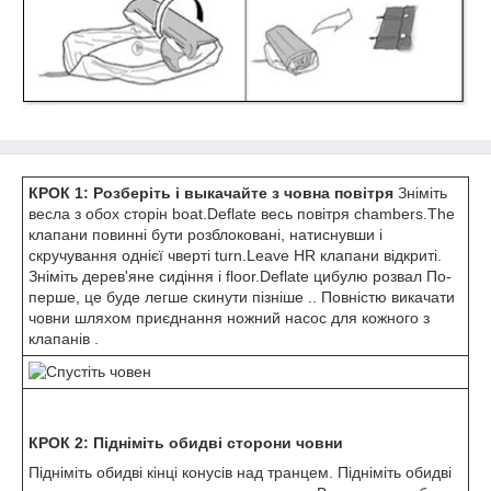
КРОК 1: Розберіть і выкачайте з човна повітря
Зніміть
весла з обох сторін boat.Deflate весь повітря chambers.The
клапани повинні бути розблоковані, натиснувши і
скручування однієї чверті turn.Leave HR клапани відкриті.
Зніміть дерев'яне сидіння і floor.Deflate цибулю розвал По-
перше, це буде легше скинути пізніше .. Повністю викачати
човни шляхом приєднання ножний насос для кожного з
клапанів .
КРОК 2: Підніміть обидві сторони човни
Підніміть обидві кінці конусів над транцем. Підніміть обидві