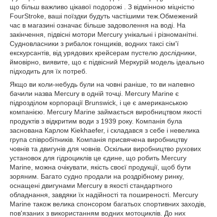
що більш важливо цікавої подорожі . З відмінною міцністю
FourStroke, ваші поїздки будуть частішими теж.Обмежений
час в магазині означає більше задоволення на воді. На
закінчення, підвісні мотори Mercury унікальні і різноманітні.
Судновласники з рибалок гонщиків, водних таксі сім'ї
екскурсантів, від урядових крейсерам пустелю дослідники,
ймовірно, виявите, що є підвісний Меркурій модель ідеально
підходить для їх потреб.
Якщо ви коли-небудь були на човні раніше, то ви напевно
бачили назва Mercury в одній точці. Mercury Marine є
підрозділом корпорації Brunswick, і це є американською
компанією. Mercury Marine займається виробництвом якості
продуктів з відкритим води з 1939 року. Компанія була
заснована Карлом Kiekhaefer, і складався з себе і невелика
група співробітників. Компанія присвячена виробництву
човнів та двигунів для човнів. Оскільки виробництво рухових
установок для гідроциклів це єдине, що робить Mercury
Marine, можна очікувати, якість своєї продукції, щоб бути
зоряним. Багато судно продали на роздрібному ринку,
оснащені двигунами Mercury в якості стандартного
обладнання, завдяки їх надійності та поширеності. Mercury
Marine також велика спонсором багатьох спортивних заходів,
пов'язаних з використанням водних мотоциклів. До них