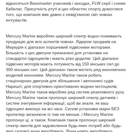
відносяться Bassmaster учасників і заходах, FLW серії і схеми
Кабелас. Присутність ртуті в цих областях спорту домоглися
того, що компанія вже давно є невід'ємною світ човнах
ентузіастів.
Mercury Marine виробляє широкий спектр водно-поживають
продукцію для всіх аспектів човнах. Лідером продажів на
Меркурія є діапазон поршневий підвісними моторами.
Більшість з цих двигуни призначені для установки на
стандартні гідроциклів і мають різні додатки. Цей діапазон
підвісних моторів мають потужність від 150 кінських сил до
300 кінських сил. Цей діапазон також містить ряд економічних
моделей економіки. Mercury Marine також робить
стаціонарних двигунів для збільшення і автономні судів.
Нарешті, для спортивно-орієнтованих водних мотоциклів,
Mercury Marine також виробляє ряд систем реактивного руху.
Mercury Marine також пропонує широкий спектр датчиків і
систем зчитування інформації, щоб ви знали, як ваш
гідроцикл виконує на всі часи. Силові установки марні БЕЗ
пропелер заганяючи їх тим не менше, і Mercury Marine
пропонує ці, а також. Компанія також пропонує широкий
спектр гвинтів для задоволення будь-яких потреб або будь-
якої силової вони виробляють. Вони навіть виробляють