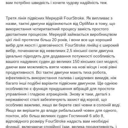
вам потрібно швидкість і хочете чудову надійність теж.
Третя лінія підвісних Меркурій FourStroke. Як випливає з
назви, тактні двигуни відрізняються від OptiMax в тому, що
використання чотиритактний процесу замість простого
двотактним процесом. Меркурій займається виробництвом
цієї лінії протягом більш 20 років, і вони все ще хороший
вибір для якості і довговічності. FourStroke лінійці є широкий
вибір, починаючи від невеликих 2,5 кінської сили двигуна
ідеально підходять для додавання потужності особливість
вашого надувних суден до великих 150 кінських сил моделі,
даючи вам можливість взяти човен на нові місця і нові рівні
продуктивності. Всі тактні двигуни мають тиха робота,
ефективність використання палива і шкідливих викидів, ніж
багато інші подібні варіанти підвісним двигуном. Ще однією
особливістю є функція придушення вібрацій для простоти
управління і гладкою атракціонів. Знову ж таки, деталі з
нержавіючої сталі забезпечують захист від корозії, що
особливо важливо, якщо ви берете свої човни в солоній воді.
Якщо ви вирішите до влади рибальський човен для одного,
понтон, або більш великих суден Гостинний 6 або 8,
відповідного розміру FourStroke надасть вам необхідні
функції, включаючи спокійної їзди, велика продуктивність, і