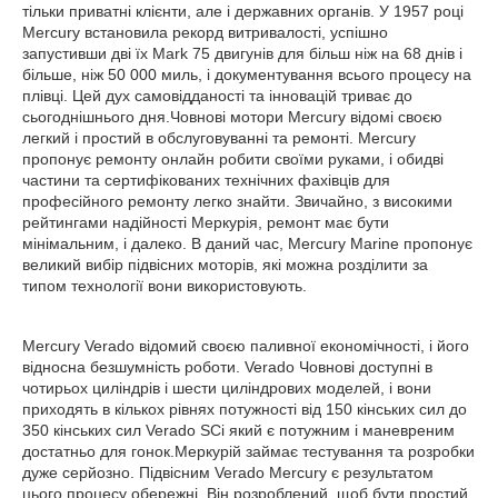
тільки приватні клієнти, але і державних органів. У 1957 році
Mercury встановила рекорд витривалості, успішно
запустивши дві їх Mark 75 двигунів для більш ніж на 68 днів і
більше, ніж 50 000 миль, і документування всього процесу на
плівці. Цей дух самовідданості та інновацій триває до
сьогоднішнього дня.Човнові мотори Mercury відомі своєю
легкий і простий в обслуговуванні та ремонті. Mercury
пропонує ремонту онлайн робити своїми руками, і обидві
частини та сертифікованих технічних фахівців для
професійного ремонту легко знайти. Звичайно, з високими
рейтингами надійності Меркурія, ремонт має бути
мінімальним, і далеко. В даний час, Mercury Marine пропонує
великий вибір підвісних моторів, які можна розділити за
типом технології вони використовують.
Mercury Verado відомий своєю паливної економічності, і його
відносна безшумність роботи. Verado Човнові доступні в
чотирьох циліндрів і шести циліндрових моделей, і вони
приходять в кількох рівнях потужності від 150 кінських сил до
350 кінських сил Verado SCi який є потужним і маневреним
достатньо для гонок.Меркурій займає тестування та розробки
дуже серйозно. Підвісним Verado Mercury є результатом
цього процесу обережні. Він розроблений, щоб бути простий