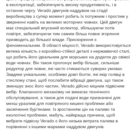
в експлуатації, забезпечують високу продуктивність, і в
останню чергу. Verado двигунів наддувом на стадії
виробництва з супер момент робить їх потужним і простим у
зверненні навіть на великих моторних човнах. Цей двигун
має спеціальний впускний колектор, збільшуючи потік
повітря, забезпечуючи тим самим більш повне згоряння
призводить до більшої влади. Прискорення є
феноменальним. В області міцності, Verado використовується
велика кількість з корозійно-стійкої деталі з нержавіючої сталі,
що робить його ідеальним для морських на додаток до свіжої
води човнах. Він також пропонує вибір більше, сильніше
редуктор для човни, які часто стикаються суворих умовах.
Завдяки унікальним, особливо довгі болти, які якір голівці в
стислому стані, щоб послабити вібрації двигуна, що також
зменшує знос його частин, Verado дійсно міцним підвісним
вибір. Клапанного механізму не вимагає технічного
обслуговування, а також для подачі води призначені для
менш уразливі для повітряного кишені проблеми або
засмічення бур'янами. Із зростанням цін на паливо та
екологічні проблеми, мабуть, найкраща причина, щоб
вибрати підвісну Verado є його низька витрата палива в
порівнянні з іншими марками наддувом двигунів.