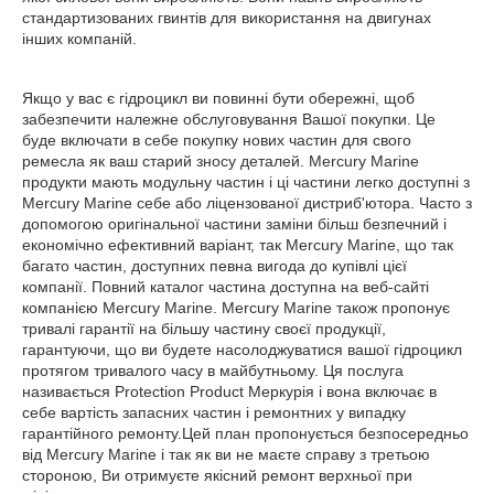
стандартизованих гвинтів для використання на двигунах
інших компаній.
Якщо у вас є гідроцикл ви повинні бути обережні, щоб
забезпечити належне обслуговування Вашої покупки. Це
буде включати в себе покупку нових частин для свого
ремесла як ваш старий зносу деталей. Mercury Marine
продукти мають модульну частин і ці частини легко доступні з
Mercury Marine себе або ліцензованої дистриб'ютора. Часто з
допомогою оригінальної частини заміни більш безпечний і
економічно ефективний варіант, так Mercury Marine, що так
багато частин, доступних певна вигода до купівлі цієї
компанії. Повний каталог частина доступна на веб-сайті
компанією Mercury Marine. Mercury Marine також пропонує
тривалі гарантії на більшу частину своєї продукції,
гарантуючи, що ви будете насолоджуватися вашої гідроцикл
протягом тривалого часу в майбутньому. Ця послуга
називається Protection Product Меркурія і вона включає в
себе вартість запасних частин і ремонтних у випадку
гарантійного ремонту.Цей план пропонується безпосередньо
від Mercury Marine і так як ви не маєте справу з третьою
стороною, Ви отримуєте якісний ремонт верхньої при