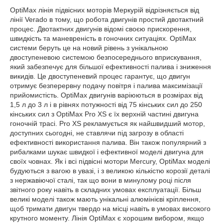
OptiMax лінія підвісних моторів Меркурій відрізняється від
лінії Verado в тому, що робота двигунів простий двотактний
процес. Двотактних двигунів відомі своєю прискорення,
швидкість та маневреність в гоночних ситуаціях. OptiMax
системи беруть це на новий рівень з унікальною
двоступеневою системою безпосереднього вприскування,
який забезпечує для більшої ефективності палива і зниження
викидів. Це двоступеневий процес гарантує, що двигун
отримує безперервну подачу повітря і палива максимізації
прийомистість. OptiMax двигунів варіюються в розмірах від
1,5 л до 3 л і в рівнях потужності від 75 кінських сил до 250
кінських сил з OptiMax Pro XS є їх верхній частині двигуна
гоночній трасі. Pro XS рекламується як найшвидший мотор,
доступних сьогодні, не ставлячи під загрозу в області
ефективності використання палива. Він також популярний з
рибалками шукає швидкої і ефективної моделі двигуна для
своїх човнах. Як і всі підвісні мотори Mercury, OptiMax моделі
будуються з вагою в увазі, і з великою кількістю корозії деталі
з нержавіючої сталі, так що вони в минулому році після
звітного року навіть в складних умовах експлуатації. Більш
великі моделі також мають унікальні алюмінієві кріплення,
щоб тримати двигун твердо на місці навіть в умовах високого
крутного моменту. Лінія OptiMax є хорошим вибором, якщо