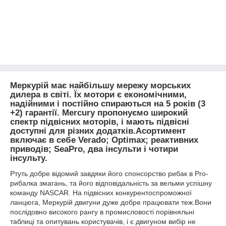
Меркурій має найбільшу мережу морських
дилера в світі. Їх мотори є економічними,
надійними і постійно спираються на 5 років (3
+2) гарантії. Mercury пропонуємо широкий
спектр підвісних моторів, і мають підвісні
доступні для різних додатків.Асортимент
включає в себе Verado; Optimax; реактивних
приводів; SeaPro, два інсульти і чотири
інсульту.
Ртуть добре відомий завдяки його спонсорство рибак в Pro-
рибалка змагань, та його відповідальність за вельми успішну
команду NASCAR. На підвісних конкурентоспроможної
ланцюга, Меркурій двигуни дуже добре працювати теж.Вони
послідовно високого рангу в промисловості порівняльні
таблиці та опитувань користувачів, і є двигуном вибір не