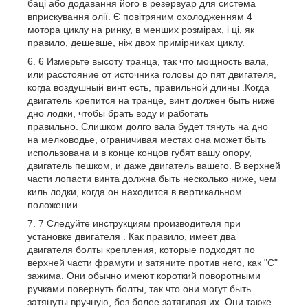
баці або додавання його в резервуар для система
вприскування олії. Є повітряним охолодженням 4
мотора циклу на ринку, в менших розмірах, і ці, як
правило, дешевше, ніж двох примірниках циклу.
6 Измерьте высоту транца, так что мощность вала,
или расстояние от источника головы до пят двигателя,
когда воздушный винт есть, правильной длины .Когда
двигатель крепится на транце, винт должен быть ниже
дно лодки, чтобы брать воду и работать
правильно. Слишком долго вала будет тянуть на дно
на мелководье, ограничивая местах она может быть
использована и в конце концов губят вашу опору,
двигатель пешком, и даже двигатель вашего. В верхней
части лопасти винта должна быть несколько ниже, чем
киль лодки, когда он находится в вертикальном
положении.
7 Следуйте инструкциям производителя при
установке двигателя . Как правило, имеет два
двигателя болты крепления, которые подходят по
верхней части фрамуги и затяните против него, как "C"
зажима. Они обычно имеют короткий поворотными
ручками повернуть болты, так что они могут быть
затянуты вручную, без более затягивая их. Они также