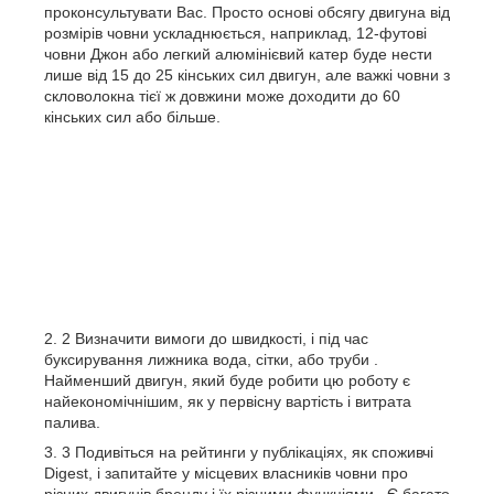
проконсультувати Вас. Просто основі обсягу двигуна від
розмірів човни ускладнюється, наприклад, 12-футові
човни Джон або легкий алюмінієвий катер буде нести
лише від 15 до 25 кінських сил двигун, але важкі човни з
скловолокна тієї ж довжини може доходити до 60
кінських сил або більше.
2 Визначити вимоги до швидкості, і під час
буксирування лижника вода, сітки, або труби .
Найменший двигун, який буде робити цю роботу є
найекономічнішим, як у первісну вартість і витрата
палива.
3 Подивіться на рейтинги у публікаціях, як споживчі
Digest, і запитайте у місцевих власників човни про
різних двигунів бренду і їх різними функціями . Є багато