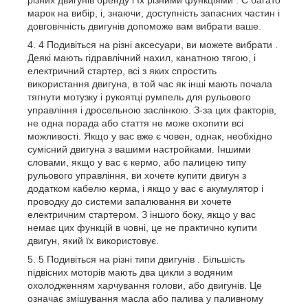
марок на вибір, і, знаючи, доступність запасних частин і
довговічність двигунів допоможе вам вибрати ваше.
4 Подивіться на різні аксесуари, ви можете вибрати .
Деякі мають гідравлічний нахил, канатною тягою, і
електричний стартер, всі з яких спростить
використання двигуна, в той час як інші мають почала
тягнути мотузку і рукоятці румпель для рульового
управління і дросельною заслінкою. З-за цих факторів,
не одна порада або стаття не може охопити всі
можливості. Якщо у вас вже є човен, однак, необхідно
сумісний двигуна з вашими настройками. Іншими
словами, якщо у вас є кермо, або палицею типу
рульового управління, ви хочете купити двигун з
додатком кабелю керма, і якщо у вас є акумулятор і
проводку до системи запалювання ви хочете
електричним стартером. З іншого боку, якщо у вас
немає цих функцій в човні, це не практично купити
двигун, який їх використовує.
5 Подивіться на різні типи двигунів . Більшість
підвісних моторів мають два цикли з водяним
охолодженням харчування голови, або двигунів. Це
означає змішування масла або палива у паливному