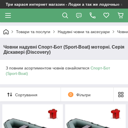
Три карася интернет магазин - Лодки а так же лодочные м
Товари та послуги
Надувні човни та аксесуари
Човни
Човни надувні Спорт-Бот (Sport-Boat) моторні. Серія
Діскавері (Discovery)
З повним асортиментом човнів ознайомтеся
Спорт-Бот
(Sport-Boat)
Сортування
0
Фільтри