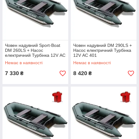
Човен надувний Sport-Boat
Човен надувний DM 290LS +
DM 260LS + Насос
Насос електричний Турбінка
електричний Турбінка 12V АС
12V АС 401
401
Немає в наявності
Немає в наявності
7 330
8 420
₴
₴