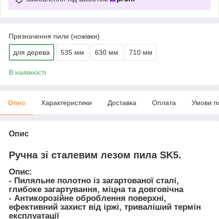
Призначення пили (ножівки)
для дерева
535 мм
630 мм
710 мм
В наявності
Опис
Характеристики
Доставка
Оплата
Умови п
Опис
Ручна зі сталевим лезом пила SK5.
Опис:
- Пиляльне полотно із загартованої сталі,
глибоке загартування, міцна та довговічна
- Антикорозійне оброблення поверхні,
ефективний захист від іржі, триваліший термін
експлуатації