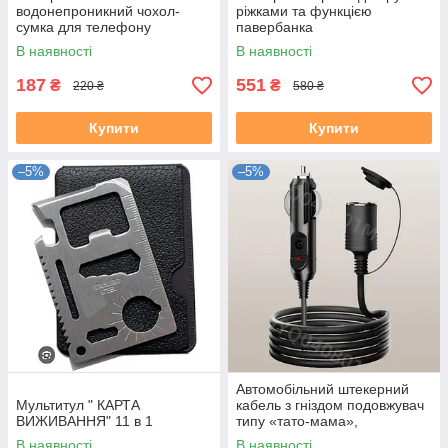
водонепроникний чохол-
ріжками та функцією
сумка для телефону
павербанка
документів чохли для
В наявності
В наявності
підводної зйомки
187
551
₴
₴
220 ₴
580 ₴
Купити
Купити
–5%
–5%
Автомобільний штекерний
Мультитул " КАРТА
кабель з гніздом подовжувач
ВИЖИВАННЯ" 11 в 1
типу «тато-мама»,
В наявності
В наявності