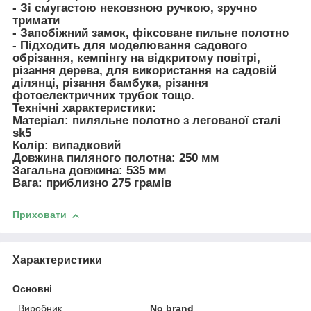
- Зі смугастою нековзною ручкою, зручно
тримати
- Запобіжний замок, фіксоване пильне полотно
- Підходить для моделювання садового
обрізання, кемпінгу на відкритому повітрі,
різання дерева, для використання на садовій
ділянці, різання бамбука, різання
фотоелектричних трубок тощо.
Технічні характеристики:
Матеріал: пиляльне полотно з легованої сталі
sk5
Колір: випадковий
Довжина пиляного полотна: 250 мм
Загальна довжина: 535 мм
Вага: приблизно 275 грамів
Приховати
Характеристики
Основні
Виробник
No brand