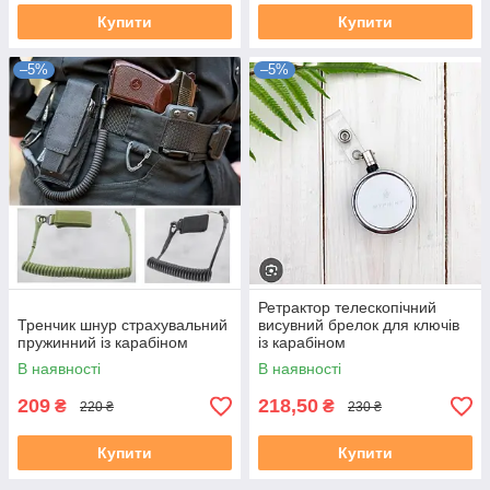
Купити
Купити
–5%
–5%
Ретрактор телескопічний
Тренчик шнур страхувальний
висувний брелок для ключів
пружинний із карабіном
із карабіном
В наявності
В наявності
209
218,50
₴
₴
220 ₴
230 ₴
Купити
Купити