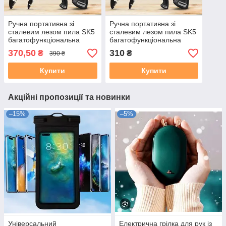
Ручна портативна зі
Ручна портативна зі
сталевим лезом пила SK5
сталевим лезом пила SK5
багатофункціональна
багатофункціональна
ножівка для різання
ножівка для різання
370,50
310
₴
₴
390 ₴
деревини Модель 710
деревини Модель 630
Купити
Купити
Акційні пропозиції та новинки
–15%
–5%
Універсальний
Електрична грілка для рук із