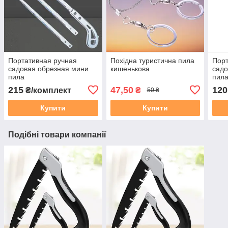
Портативная ручная
Похідна туристична пила
Порт
садовая обрезная мини
кишенькова
садо
пила
пил
многофункциональная
мно
215
47,50
120
₴/комплект
₴
50 ₴
ножовка
нож
Купити
Купити
Подібні товари компанії