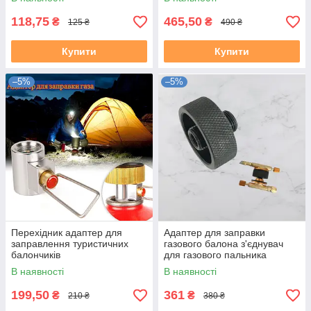
118,75
465,50
₴
₴
125 ₴
490 ₴
Купити
Купити
–5%
–5%
Перехідник адаптер для
Адаптер для заправки
заправлення туристичних
газового балона з'єднувач
балончиків
для газового пальника
В наявності
В наявності
199,50
361
₴
₴
210 ₴
380 ₴