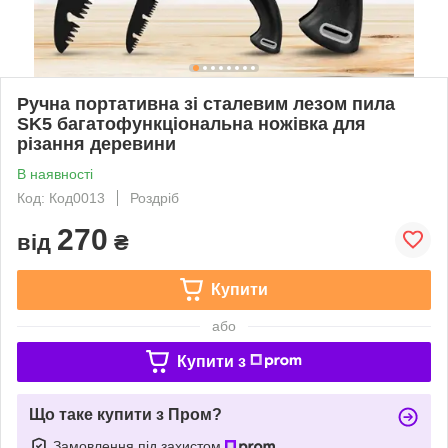
Ручна портативна зі сталевим лезом пила
SK5 багатофункціональна ножівка для
різання деревини
В наявності
Код: Код0013
Роздріб
270
від
₴
Купити
або
Купити з
Що таке купити з Пром?
Замовлення під захистом