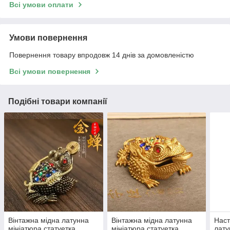
Всі умови оплати
Умови повернення
Повернення товару впродовж 14 днів за домовленістю
Всі умови повернення
Подібні товари компанії
Вінтажна мідна латунна
Вінтажна мідна латунна
Наст
мініатюра статуетка
мініатюра статуетка
лату