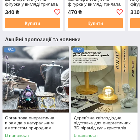
фігурка у вигляді трилапа
фігурка у вигляді трилапа
фігу
Золота Жаба
Золота Жаба
гарб
340
470
310
₴
₴
Купити
Купити
Акційні пропозиції та новинки
–5%
–5%
Органітова енергетична
Дерев'яна світлодіодна
піраміда з натуральним
підставка для енергетичних
аметистом природним
3D пірамід куль кристалів
кристалами Рейкі Чакра
Рейкі Чакра Медитація
В наявності
В наявності
Медитація