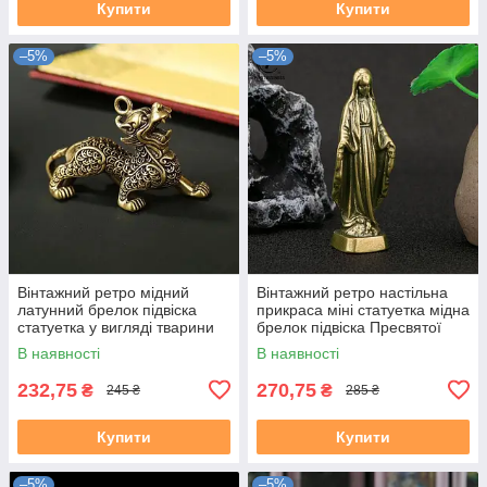
Купити
Купити
–5%
–5%
Вінтажний ретро мідний
Вінтажний ретро настільна
латунний брелок підвіска
прикраса міні статуетка мідна
статуетка у вигляді тварини
брелок підвіска Пресвятої
Дракон
Богородиці Діви Марії
В наявності
В наявності
232,75
270,75
₴
₴
245 ₴
285 ₴
Купити
Купити
–5%
–5%