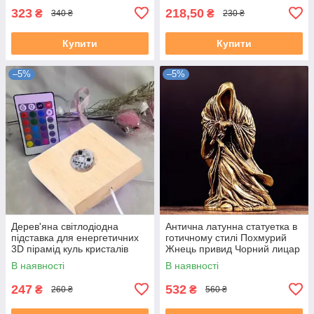
323
218,50
₴
₴
340 ₴
230 ₴
Купити
Купити
–5%
–5%
Дерев'яна світлодіодна
Антична латунна статуетка в
підставка для енергетичних
готичному стилі Похмурий
3D пірамід куль кристалів
Жнець привид Чорний лицар
Рейкі Чакра Медитація
Назгул
В наявності
В наявності
247
532
₴
₴
260 ₴
560 ₴