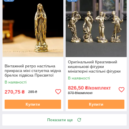
Оригінальний Креативний
Вінтажний ретро настільна
кишенькові фігурки
прикраса міні статуетка мідна
мініатюрні настільні фігурки
брелок підвіска Пресвятої
Чотири красуні в давньому
В наявності
Богородиці Діви Марії
Китаї
В наявності
826,50
₴/комплект
270,75
₴
285 ₴
870 ₴/комплект
Купити
Купити
Показати ще