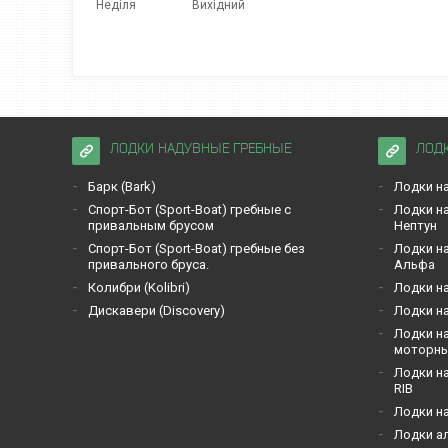
Неділя
Вихідний
ЛОДКИ НАДУВНЫЕ ГРЕБНЫЕ
ЛОД
Барк (Bark)
Лодки на
Спорт-Бот (Sport-Boat) гребные с
Лодки на
привальным брусом
Нептун
Спорт-Бот (Sport-Boat) гребные без
Лодки на
привального бруса.
Альфа
Кoлибри (Kolibri)
Лодки на
Дискавери (Discoverу)
Лодки на
Лодки на
моторн
Лодки на
RIB
Лодки н
Лодки а