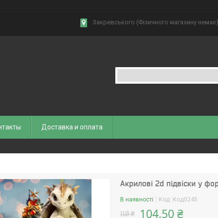
Закревського (Фізичного магазину немає),
нтакты
Доставка и оплата
Акрилові 2d підвіски у фо
В наявності
Код:
Код0245
104,50 ₴
110 ₴