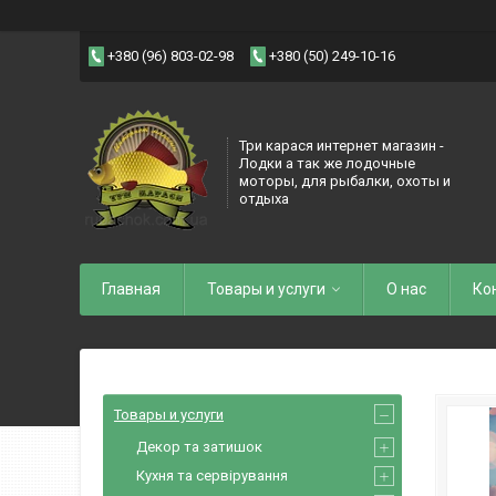
+380 (96) 803-02-98
+380 (50) 249-10-16
Три карася интернет магазин -
Лодки а так же лодочные
моторы, для рыбалки, охоты и
отдыха
Главная
Товары и услуги
О нас
Ко
Товары и услуги
Декор та затишок
Кухня та сервірування