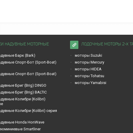
КИ НАДУВНЫЕ МОТОРНЫЕ
ЛОДОЧНЫЕ МОТОРЫ 2-Х Т
дувные Барк (Bark)
моторы Suzuki
дувные Спорт-Бот (Sport-Boat)
моторы Mercury
моторы HIDEA
дувные Спорт-Бот (Sport-Boat)
моторы Tohatsu
моторы Yamabisi
дувные Бриг (Brig) DINGO
дувные Бриг (Brig) BALTIC
дувные Кoлибри (Kolibri)
ые
дувные Кoлибри (Kolibri) серия
адувные Honda HonWave
люминиевые Smartliner