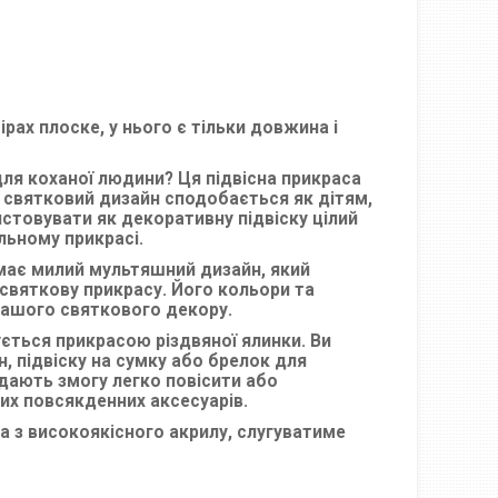
рах плоске, у нього є тільки довжина і
ля коханої людини? Ця підвісна прикраса
 святковий дизайн сподобається як дітям,
истовувати як декоративну підвіску цілий
льному прикрасі.
 має милий мультяшний дизайн, який
святкову прикрасу. Його кольори та
вашого святкового декору.
ється прикрасою різдвяної ялинки. Ви
 підвіску на сумку або брелок для
 дають змогу легко повісити або
их повсякденних аксесуарів.
на з високоякісного акрилу, слугуватиме