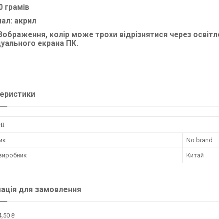
0 грамів
ал: акрил
 Зображення, колір може трохи відрізнятися через осві
дуального екрана ПК.
еристики
НІ
ик
No brand
 виробник
Китай
ація для замовлення
,50 ₴