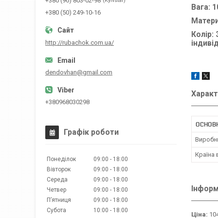
+380 (96) 803-02-98
Kyivstar
Вага: 1
+380 (50) 249-10-16
Матери
Колір:
http://rubachok.com.ua/
індиві
dendovhan@gmail.com
Характ
+380968030298
ОСНОВ
Графік роботи
Виробн
Країна
Понеділок
09:00
18:00
Вівторок
09:00
18:00
Середа
09:00
18:00
Інформ
Четвер
09:00
18:00
Пʼятниця
09:00
18:00
Субота
10:00
18:00
Ціна:
104