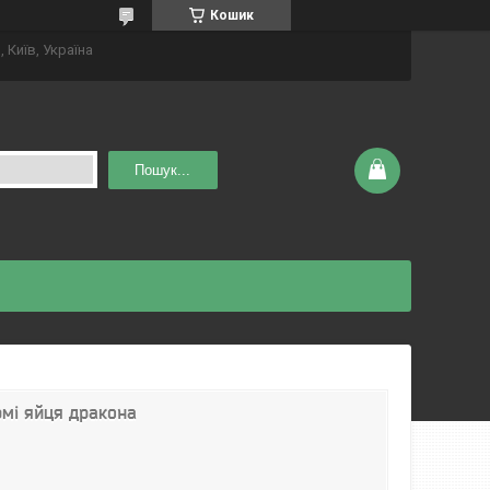
Кошик
 Київ, Україна
Пошук...
рмі яйця дракона