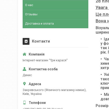
2d пл
О нас
Увага 
Це пл
Отзывы
Вона н
Доставка и оплата
Візуал
ширина
Ід
Контакти
у фо
так 
рік.
Ча
Інтернет-магазин "Три карася"
химе
хитр
Ун
Денис
тако
ключ
прик
Закревського (Фізичного магазину немає),
Київ, Україна
Мі
довг
Розмір