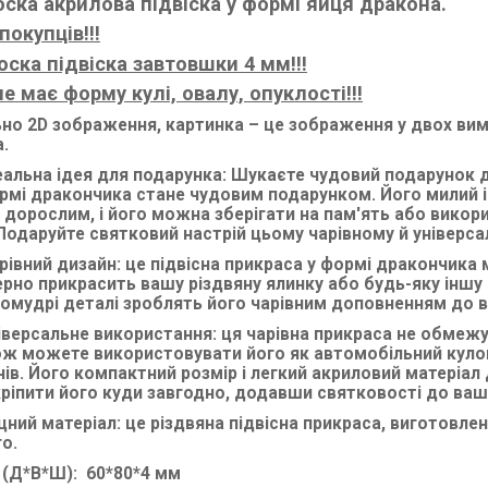
оска акрилова підвіска у формі яйця дракона.
покупців!!!
оска підвіска завтовшки 4 мм!!!
е має форму кулі, овалу, опуклості!!!
ьно 2D зображення, картинка – це зображення у двох вимі
.
еальна ідея для подарунка: Шукаєте чудовий подарунок д
рмі дракончика стане чудовим подарунком. Його милий і
і дорослим, і його можна зберігати на пам'ять або викор
 Подаруйте святковий настрій цьому чарівному й універса
рівний дизайн: це підвісна прикраса у формі дракончика
рно прикрасить вашу різдвяну ялинку або будь-яку іншу 
омудрі деталі зроблять його чарівним доповненням до 
іверсальне використання: ця чарівна прикраса не обмежу
ж можете використовувати його як автомобільний кулон,
ів. Його компактний розмір і легкий акриловий матеріал
ріпити його куди завгодно, додавши святковості до ваш
цний матеріал: це різдвяна підвісна прикраса, виготовле
о.
 (Д*В*Ш): 60*80*4 мм