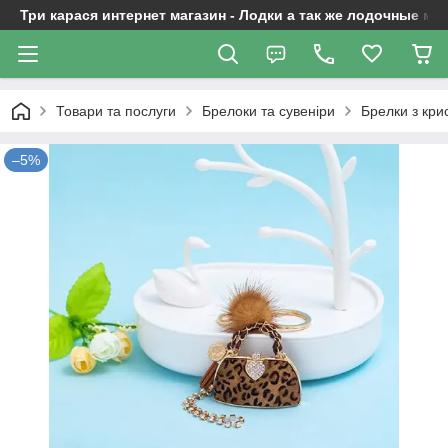
Три карася интернет магазин - Лодки а так же лодочные м
Товари та послуги
Брелоки та сувеніри
Брелки з кр
–5%