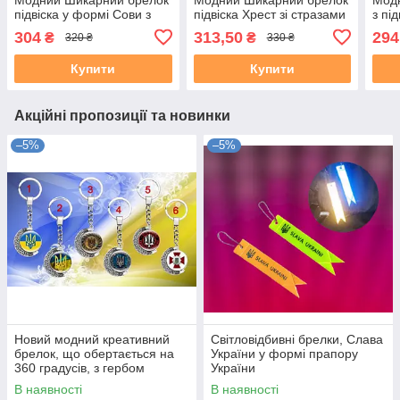
підвіска у формі Сови з
підвіска Хрест зі стразами
з пі
кристалами стразами
сумо
304
313,50
294
₴
₴
320 ₴
330 ₴
Купити
Купити
Акційні пропозиції та новинки
–5%
–5%
Новий модний креативний
Світловідбивні брелки, Слава
брелок, що обертається на
України у формі прапору
360 градусів, з гербом
України
символом України Тризубця
В наявності
В наявності