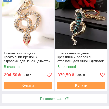
–5%
–5%
Елегантний модний
Елегантний модний
креативний брелок зі
креативний брелок зі
стразами для жінок і дівчаток
стразами для жінок і дівчаток
як знак зодіак Змії
як знак зодіак Змії
В наявності
В наявності
294,50
370,50
₴
₴
310 ₴
390 ₴
Купити
Купити
Показати ще