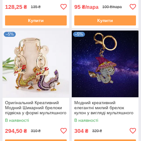
128,25
95
₴
₴/пара
135 ₴
100 ₴/пара
Купити
Купити
–5%
–5%
Оригінальний Креативний
Модний креативний
Модний Шикарний брелоки
елегантні милий брелок
підвіска у формі мультяшного
кулон у вигляді мультяшного
китайського Дракончика
персоналу Чарівна Змія
В наявності
В наявності
294,50
304
₴
₴
310 ₴
320 ₴