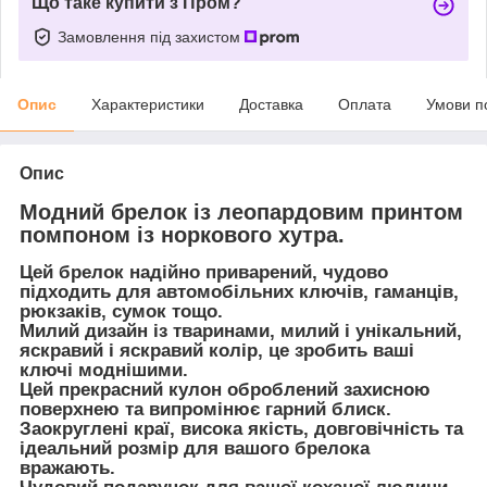
Що таке купити з Пром?
Замовлення під захистом
Опис
Характеристики
Доставка
Оплата
Умови п
Опис
Модний брелок із леопардовим принтом
помпоном із норкового хутра.
Цей брелок надійно приварений, чудово
підходить для автомобільних ключів, гаманців,
рюкзаків, сумок тощо.
Милий дизайн із тваринами, милий і унікальний,
яскравий і яскравий колір, це зробить ваші
ключі моднішими.
Цей прекрасний кулон оброблений захисною
поверхнею та випромінює гарний блиск.
Заокруглені краї, висока якість, довговічність та
ідеальний розмір для вашого брелока
вражають.