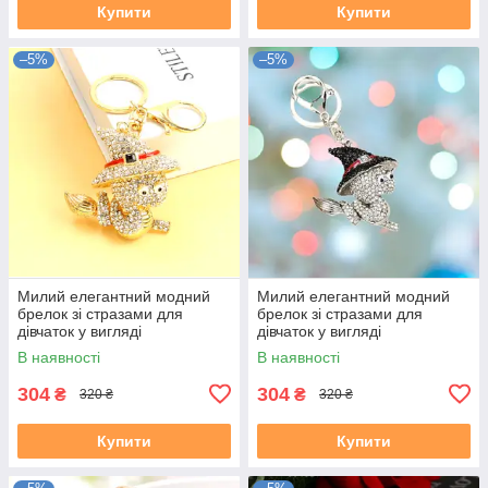
Купити
Купити
–5%
–5%
Милий елегантний модний
Милий елегантний модний
брелок зі стразами для
брелок зі стразами для
дівчаток у вигляді
дівчаток у вигляді
мультяшного персоналу.
мультяшного персоналу.
В наявності
В наявності
Чарівна Змія
Чарівна Змія
304
304
₴
₴
320 ₴
320 ₴
Купити
Купити