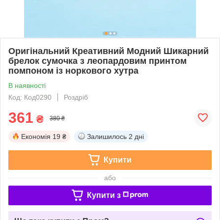
Оригінальний Креативний Модний Шикарний
брелок сумочка з леопардовим принтом
помпоном із норкового хутра
В наявності
Код: Код0290
Роздріб
361
₴
380 ₴
Економія
19 ₴
Залишилось
2 дні
Купити
або
Купити з