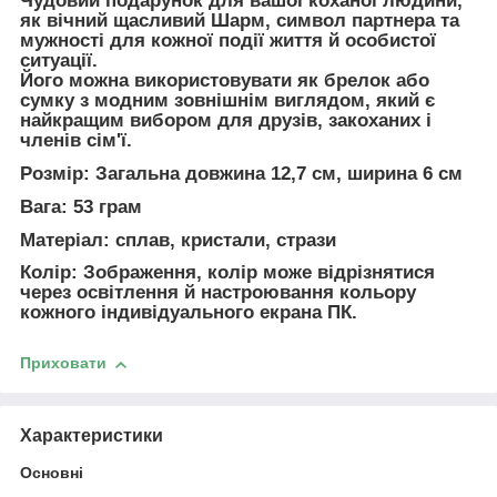
Чудовий подарунок для вашої коханої людини,
як вічний щасливий Шарм, символ партнера та
мужності для кожної події життя й особистої
ситуації.
Його можна використовувати як брелок або
сумку з модним зовнішнім виглядом, який є
найкращим вибором для друзів, закоханих і
членів сім'ї.
Розмір: Загальна довжина 12,7 см, ширина 6 см
Вага: 53 грам
Матеріал: сплав, кристали, стрази
Колір: Зображення, колір може відрізнятися
через освітлення й настроювання кольору
кожного індивідуального екрана ПК.
Приховати
Характеристики
Основні