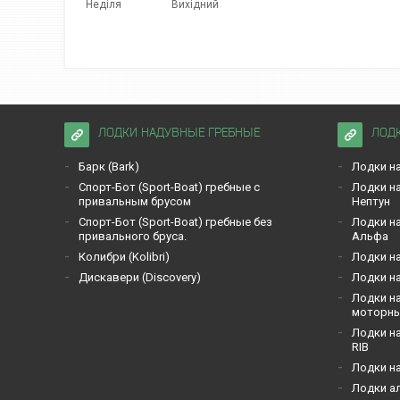
Неділя
Вихідний
ЛОДКИ НАДУВНЫЕ ГРЕБНЫЕ
ЛОД
Барк (Bark)
Лодки на
Спорт-Бот (Sport-Boat) гребные с
Лодки на
привальным брусом
Нептун
Спорт-Бот (Sport-Boat) гребные без
Лодки на
привального бруса.
Альфа
Кoлибри (Kolibri)
Лодки на
Дискавери (Discoverу)
Лодки на
Лодки на
моторн
Лодки на
RIB
Лодки н
Лодки а