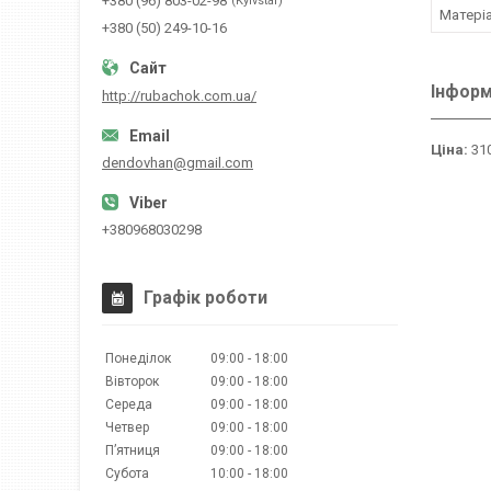
+380 (96) 803-02-98
Kyivstar
Матері
+380 (50) 249-10-16
Інформ
http://rubachok.com.ua/
Ціна:
310
dendovhan@gmail.com
+380968030298
Графік роботи
Понеділок
09:00
18:00
Вівторок
09:00
18:00
Середа
09:00
18:00
Четвер
09:00
18:00
Пʼятниця
09:00
18:00
Субота
10:00
18:00