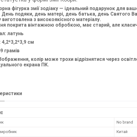
юрна фігурка змії зодіаку — ідеальний подарунок для вашо
, День подяки, день матері, день батька, день Святого Ва
у виготовлена з високоякісного матеріалу.
ня покрита вінтажною обробкою, має старий, але класич
ал: латунь
 4,2*3,2*3,9 см
69 грамів
 Зображення, колір може трохи відрізнятися через осві
дуального екрана ПК.
еристики
НІ
ик
No brand
 виробник
Китай