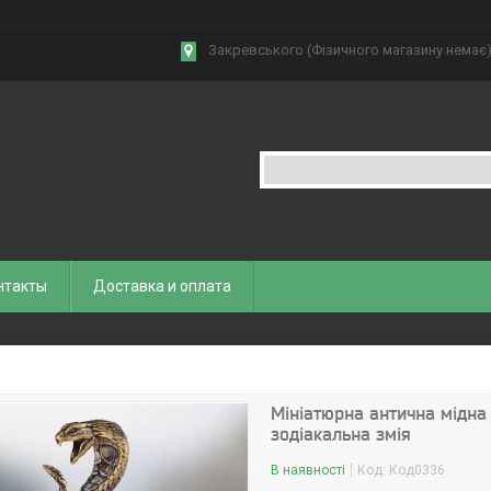
Закревського (Фізичного магазину немає),
нтакты
Доставка и оплата
Мініатюрна антична мідна 
зодіакальна змія
В наявності
Код:
Код0336