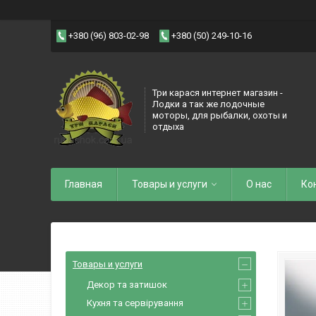
+380 (96) 803-02-98
+380 (50) 249-10-16
Три карася интернет магазин -
Лодки а так же лодочные
моторы, для рыбалки, охоты и
отдыха
Главная
Товары и услуги
О нас
Ко
Товары и услуги
Декор та затишок
Кухня та сервірування