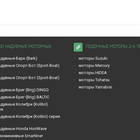
КИ НАДУВНЫЕ МОТОРНЫЕ
ЛОДОЧНЫЕ МОТОРЫ 2-Х Т
дувные Барк (Bark)
моторы Suzuki
дувные Спорт-Бот (Sport-Boat)
моторы Mercury
моторы HIDEA
дувные Спорт-Бот (Sport-Boat)
моторы Tohatsu
моторы Yamabisi
дувные Бриг (Brig) DINGO
дувные Бриг (Brig) BALTIC
дувные Кoлибри (Kolibri)
ые
дувные Кoлибри (Kolibri) серия
адувные Honda HonWave
люминиевые Smartliner