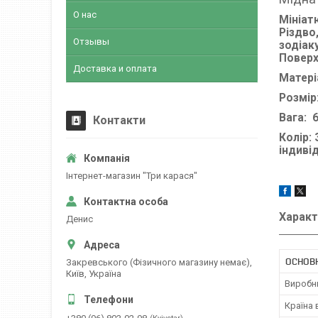
О нас
Мініат
Різдво
Отзывы
зодіак
Поверх
Доставка и оплата
Матері
Розмір:
Вага: 
Контакти
Колір:
індиві
Інтернет-магазин "Три карася"
Характ
Денис
ОСНОВ
Закревського (Фізичного магазину немає),
Київ, Україна
Виробн
Країна