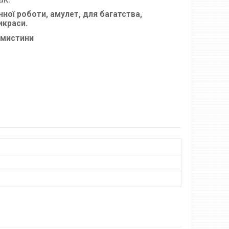
чної роботи, амулет, для багатства,
икраси.
намистини