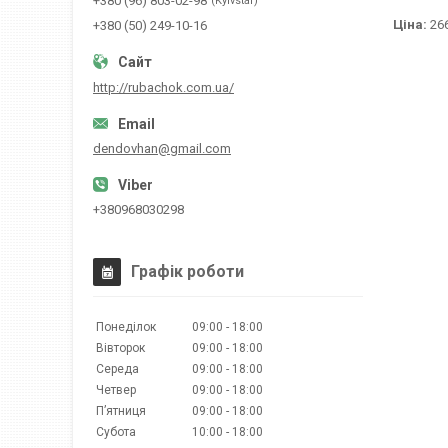
+380 (96) 803-02-98
Kyivstar
Ціна:
266
+380 (50) 249-10-16
http://rubachok.com.ua/
dendovhan@gmail.com
+380968030298
Графік роботи
Понеділок
09:00
18:00
Вівторок
09:00
18:00
Середа
09:00
18:00
Четвер
09:00
18:00
Пʼятниця
09:00
18:00
Субота
10:00
18:00