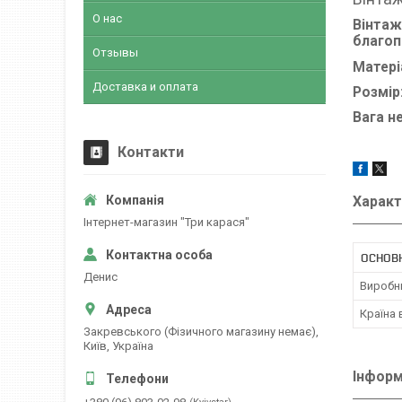
О нас
Вінтаж
благоп
Отзывы
Матері
Доставка и оплата
Розмір
Вага н
Контакти
Характ
Інтернет-магазин "Три карася"
ОСНОВ
Денис
Виробн
Країна
Закревського (Фізичного магазину немає),
Київ, Україна
Інформ