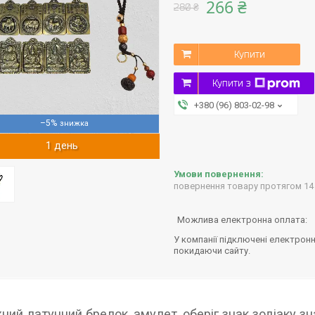
266 ₴
280 ₴
Купити
Купити з
+380 (96) 803-02-98
–5%
1 день
повернення товару протягом 14
У компанії підключені електронн
покидаючи сайту.
ний латунний брелок, амулет, оберіг знак зодіаку зн