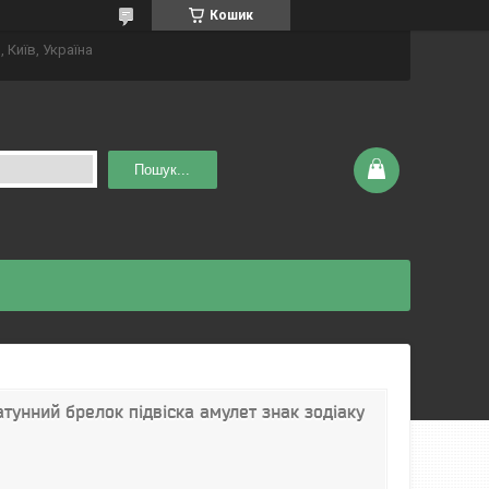
Кошик
 Київ, Україна
Пошук...
тунний брелок підвіска амулет знак зодіаку