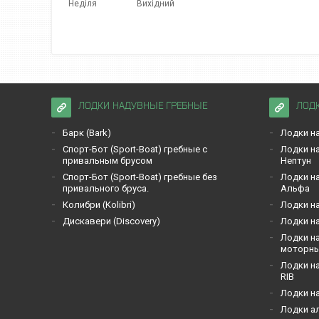
Неділя
Вихідний
ЛОДКИ НАДУВНЫЕ ГРЕБНЫЕ
ЛОД
Барк (Bark)
Лодки на
Спорт-Бот (Sport-Boat) гребные с
Лодки на
привальным брусом
Нептун
Спорт-Бот (Sport-Boat) гребные без
Лодки на
привального бруса.
Альфа
Кoлибри (Kolibri)
Лодки на
Дискавери (Discoverу)
Лодки на
Лодки на
моторн
Лодки на
RIB
Лодки н
Лодки а