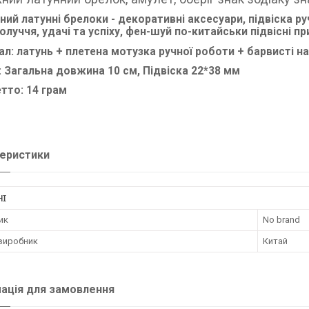
ний латунні брелоки - декоративні аксесуари, підвіска ру
олуччя, удачі та успіху, фен-шуй по-китайськи підвісні пр
ал: латунь + плетена мотузка ручної роботи + барвисті 
: Загальна довжина 10 см, Підвіска 22*38 мм
етто: 14 грам
еристики
НІ
ик
No brand
 виробник
Китай
ація для замовлення