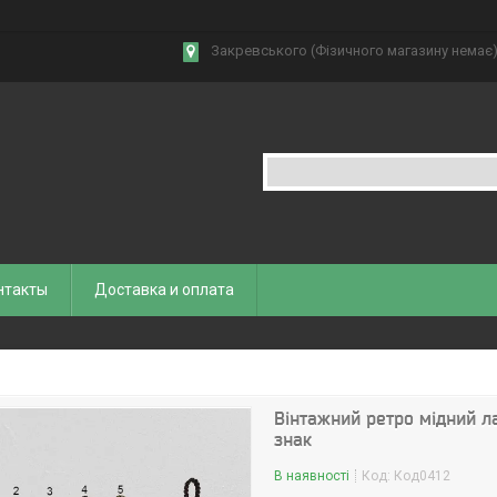
Закревського (Фізичного магазину немає),
нтакты
Доставка и оплата
Вінтажний ретро мідний ла
знак
В наявності
Код:
Код0412