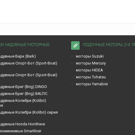
КИ НАДУВНЫЕ МОТОРНЫЕ
ЛОДОЧНЫЕ МОТОРЫ 2-Х Т
дувные Барк (Bark)
моторы Suzuki
дувные Спорт-Бот (Sport-Boat)
моторы Mercury
моторы HIDEA
дувные Спорт-Бот (Sport-Boat)
моторы Tohatsu
моторы Yamabisi
дувные Бриг (Brig) DINGO
дувные Бриг (Brig) BALTIC
дувные Кoлибри (Kolibri)
ые
дувные Кoлибри (Kolibri) серия
адувные Honda HonWave
люминиевые Smartliner