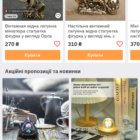
Вінтажная мідна латунна
Настільна вінтажний
Міні
мініатюра статуетка
латунна мідна статуетка
лату
фігурка у вигляді Орла
фігурка у вигляді кінь з
наст
гарбузом
вигл
270
310
370
₴
₴
Купити
Купити
Акційні пропозиції та новинки