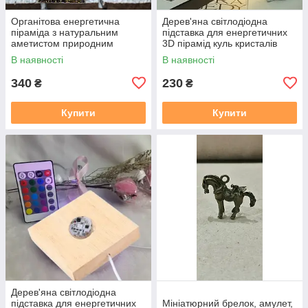
Органітова енергетична
Дерев'яна світлодіодна
піраміда з натуральним
підставка для енергетичних
аметистом природним
3D пірамід куль кристалів
кристалами Рейкі Чакра
Рейкі Чакра Медитація
В наявності
В наявності
Медитація
340
230
₴
₴
Купити
Купити
Дерев'яна світлодіодна
підставка для енергетичних
Мініатюрний брелок, амулет,