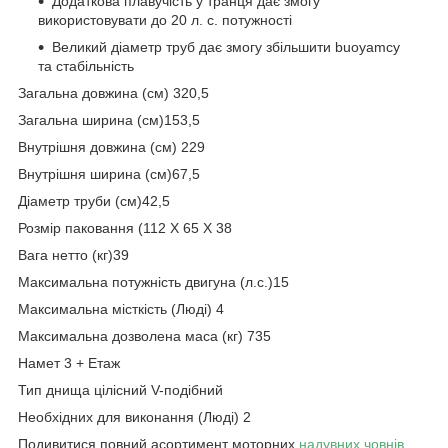
Додаткова плавучість у транця дає змогу
використовувати до 20 л. с. потужності
Великий діаметр труб дає змогу збільшити buoyamcy
та стабільність
Загальна довжина (см) 320,5
Загальна ширина (см)153,5
Внутрішня довжина (см) 229
Внутрішня ширина (см)67,5
Діаметр труби (см)42,5
Розмір паковання (112 X 65 X 38
Вага нетто (кг)39
Максимальна потужність двигуна (л.с.)15
Максимальна місткість (Люді) 4
Максимальна дозволена маса (кг) 735
Намет 3 + Етаж
Тип днища цілісний V-подібний
Необхідних для виконання (Люді) 2
Подивитися повний асортимент моторних
надувних човнів