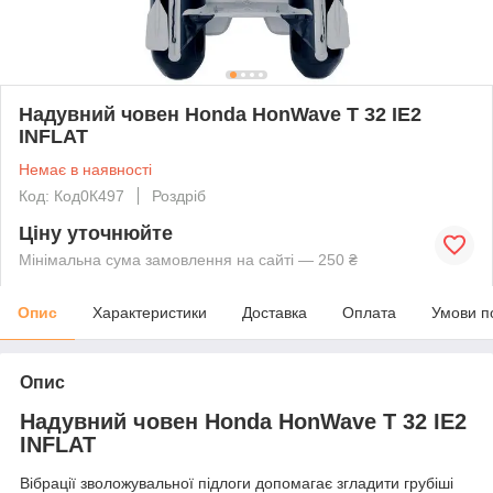
Надувний човен Honda HonWave T 32 IE2
INFLAT
Немає в наявності
Код: Код0К497
Роздріб
Ціну уточнюйте
Мінімальна сума замовлення на сайті — 250 ₴
Опис
Характеристики
Доставка
Оплата
Умови п
Опис
Надувний човен Honda HonWave T 32 IE2
INFLAT
Вібрації зволожувальної підлоги допомагає згладити грубіші