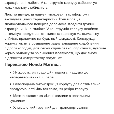
атракціони, і глибоко-V конструкція корпусу забезпечує
максимальну стабільність.
Легкі та швидкі, ці надувні упаковані з комфортом і
експлуатаційних характеристик. Їхня вібрація
зволожувального поверхів допоможе згладити грубіші
атракціони. Їхня глибока V конструкція корпусу неабияк
оптимізує продуктивність килю та гарантує максимальну
стійкість практично на будь-якій швидкості. Конструкція
корпусу містить розширене заднє завищене оздоблення
підлоги колодки, для легкої спрямованої спритності, чутливе
кермо балансу та збільшення плавучості, що дає змогу
підвищити чотиритактну потужність.
Перевагою Honda Marine...
Як жорсткі, як традиційні підлога, надувна до
неперевершених 0,8 бара
Революційна V-конструкція корпусу для оптимальної
продуктивності кіль так само, як ребра корпусу
Можна скласти за лічені хвилини з невеликим
зусиллям
Ультралегкий і зручний для транспортування