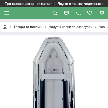
Три карася интернет магазин - Лодки а так же лодочные м
Товари та послуги
Надувні човни та аксесуари
Човни