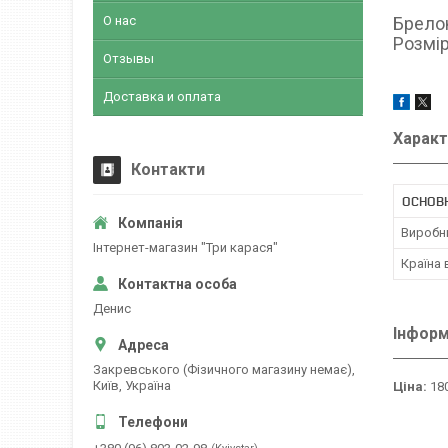
О нас
Брелок
Розмір
Отзывы
Доставка и оплата
Характ
Контакти
ОСНОВ
Виробн
Інтернет-магазин "Три карася"
Країна
Денис
Інформ
Закревського (Фізичного магазину немає),
Київ, Україна
Ціна:
180