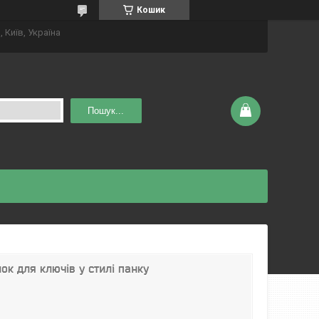
Кошик
 Київ, Україна
Пошук...
к для ключів у стилі панку