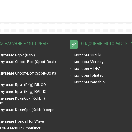
КИ НАДУВНЫЕ МОТОРНЫЕ
ЛОДОЧНЫЕ МОТОРЫ 2-Х Т
дувные Барк (Bark)
моторы Suzuki
дувные Спорт-Бот (Sport-Boat)
моторы Mercury
моторы HIDEA
дувные Спорт-Бот (Sport-Boat)
моторы Tohatsu
моторы Yamabisi
дувные Бриг (Brig) DINGO
дувные Бриг (Brig) BALTIC
дувные Кoлибри (Kolibri)
ые
дувные Кoлибри (Kolibri) серия
адувные Honda HonWave
люминиевые Smartliner