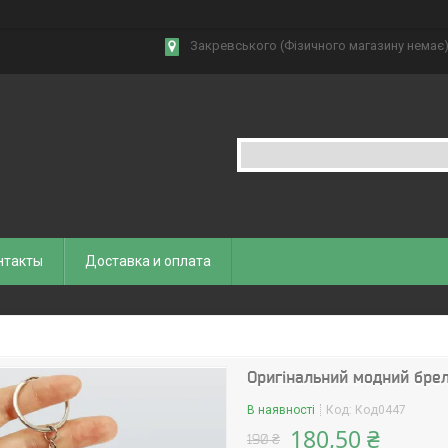
Закревського (Фізичного магазину немає),
нтакты
Доставка и оплата
Оригінальний модний брело
В наявності
Код:
Код0447
180,50 ₴
190 ₴