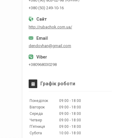
+380 (96) 803-02-98
Kyivstar
+380 (50) 249-10-16
http://rubachok.com.ua/
dendovhan@gmail.com
+380968030298
Графік роботи
Понеділок
09:00
18:00
Вівторок
09:00
18:00
Середа
09:00
18:00
Четвер
09:00
18:00
Пʼятниця
09:00
18:00
Субота
10:00
18:00