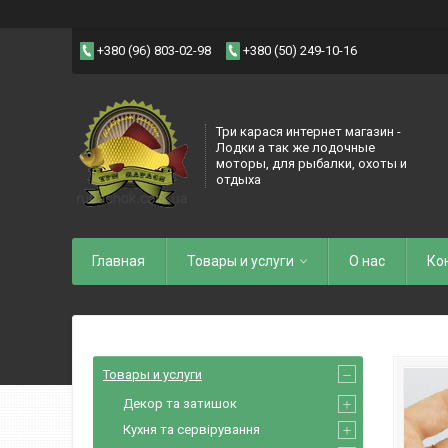
+380 (96) 803-02-98
+380 (50) 249-10-16
Три карася интернет магазин -
Лодки а так же лодочные
моторы, для рыбалки, охоты и
отдыха
Главная
Товары и услуги
О нас
Ко
Товары и услуги
Декор та затишок
Кухня та сервірування