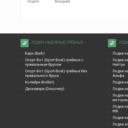
Неділя
Вихідний
ЛОДКИ НАДУВНЫЕ ГРЕБНЫЕ
ЛОД
Барк (Bark)
Лодки на
Спорт-Бот (Sport-Boat) гребные с
Лодки на
привальным брусом
Нептун
Спорт-Бот (Sport-Boat) гребные без
Лодки на
привального бруса.
Альфа
Кoлибри (Kolibri)
Лодки на
Дискавери (Discoverу)
Лодки на
Лодки на
моторн
Лодки на
RIB
Лодки н
Лодки а