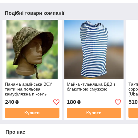
Подібні товари компанії
Панама армійська ВСУ
Майка -тільняшка ВДВ з
Такт
тактична польова
блакитною смужкою
соро
камуфляжна піксель
(Uba
240
180
510
₴
₴
Купити
Купити
Про нас