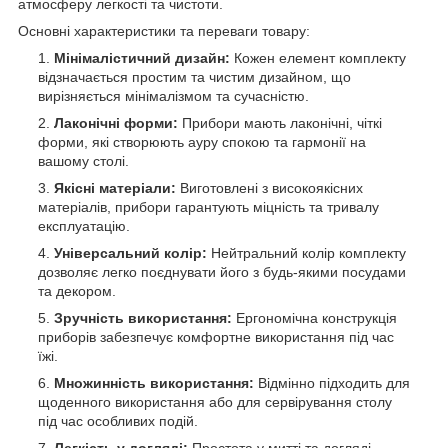
атмосферу легкості та чистоти.
Основні характеристики та переваги товару:
Мінімалістичний дизайн:
Кожен елемент комплекту
відзначається простим та чистим дизайном, що
вирізняється мінімалізмом та сучасністю.
Лаконічні форми:
Прибори мають лаконічні, чіткі
форми, які створюють ауру спокою та гармонії на
вашому столі.
Якісні матеріали:
Виготовлені з високоякісних
матеріалів, прибори гарантують міцність та тривалу
експлуатацію.
Універсальний колір:
Нейтральний колір комплекту
дозволяє легко поєднувати його з будь-якими посудами
та декором.
Зручність використання:
Ергономічна конструкція
приборів забезпечує комфортне використання під час
їжі.
Множинність використання:
Відмінно підходить для
щоденного використання або для сервірування столу
під час особливих подій.
Легкість у догляді:
Простота у митті та догляді