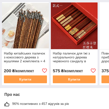
Набір китайських паличок
Набір паличок для їжі з
Повн
з кокосового дерева з
натурального дерева
приб
мушлями 2 комплекта = 4
червоного сандалу в
доро
шт
подарунковій упаковці 5
ложк
комплектів = 10 шт
пали
200
575
375
₴/комплект
₴/комплект
Чор
Купити
Купити
Про нас
96% позитивних з 457 відгуків за рік