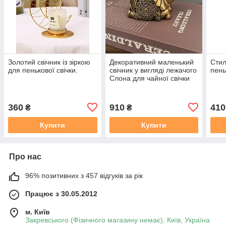
Золотий свічник із зіркою
Декоративний маленький
Стил
для пенькової свічки.
свічник у вигляді лежачого
пень
Слона для чайної свічки
360
910
410
₴
₴
Купити
Купити
Про нас
96% позитивних з 457 відгуків за рік
Працює з 30.05.2012
м. Київ
Закревського (Фізичного магазину немає), Київ, Україна