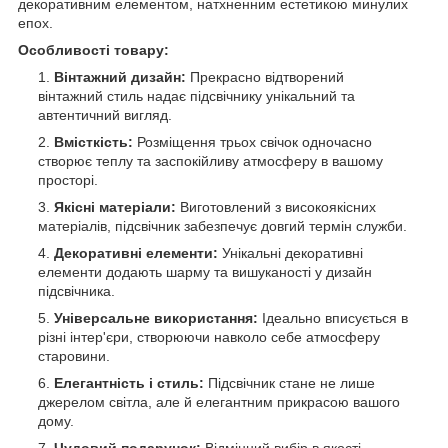
декоративним елементом, натхненним естетикою минулих
епох.
Особливості товару:
Вінтажний дизайн:
Прекрасно відтворений
вінтажний стиль надає підсвічнику унікальний та
автентичний вигляд.
Вмісткість:
Розміщення трьох свічок одночасно
створює теплу та заспокійливу атмосферу в вашому
просторі.
Якісні матеріали:
Виготовлений з високоякісних
матеріалів, підсвічник забезпечує довгий термін служби.
Декоративні елементи:
Унікальні декоративні
елементи додають шарму та вишуканості у дизайн
підсвічника.
Універсальне використання:
Ідеально вписується в
різні інтер'єри, створюючи навколо себе атмосферу
старовини.
Елегантність і стиль:
Підсвічник стане не лише
джерелом світла, але й елегантним прикрасою вашого
дому.
Чудовий подарунок:
Відмінний вибір в якості