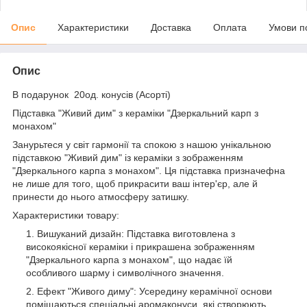
Опис
Характеристики
Доставка
Оплата
Умови п
Опис
В подарунок 20од. конусів (Асорті)
Підставка "Живий дим" з кераміки "Дзеркальний карп з
монахом"
Занурьтеся у світ гармонії та спокою з нашою унікальною
підставкою "Живий дим" із кераміки з зображенням
"Дзеркального карпа з монахом". Ця підставка призначефна
не лише для того, щоб прикрасити ваш інтер'єр, але й
принести до нього атмосферу затишку.
Характеристики товару:
Вишуканий дизайн: Підставка виготовлена з
високоякісної кераміки і прикрашена зображенням
"Дзеркального карпа з монахом", що надає їй
особливого шарму і символічного значення.
Ефект "Живого диму": Усередину керамічної основи
поміщаються спеціальні аромаконуси, які створюють