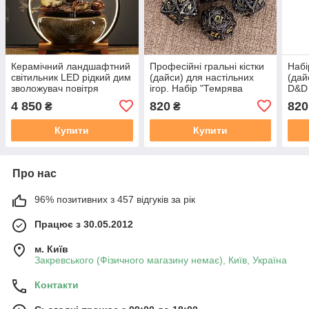
Керамічний ландшафтний
Професійні гральні кістки
Набі
світильник LED рідкий дим
(дайси) для настільних
(дай
зволожувач повітря
ігор. Набір "Темрява
D&D 
дракона" 7 шт D&D з
Мета
4 850
820
820
₴
₴
металу
майс
Купити
Купити
Про нас
96% позитивних з 457 відгуків за рік
Працює з 30.05.2012
м. Київ
Закревського (Фізичного магазину немає), Київ, Україна
Контакти