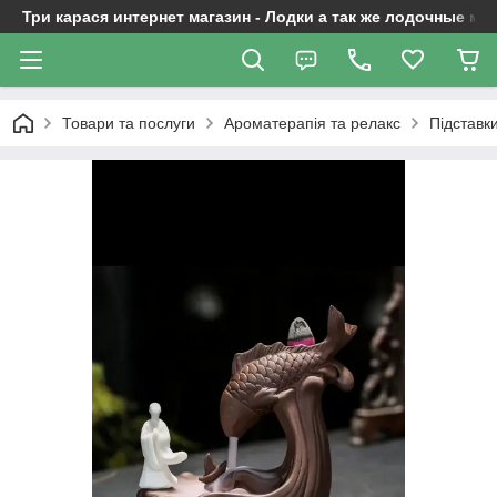
Три карася интернет магазин - Лодки а так же лодочные м
Товари та послуги
Ароматерапія та релакс
Підставк