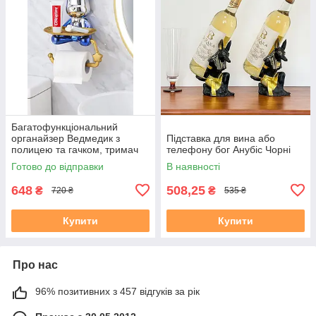
Багатофункціональний
органайзер Ведмедик з
Підставка для вина або
полицею та гачком, тримач
телефону бог Анубіс Чорні
туалетного паперу/рушника/
Готово до відправки
В наявності
мочалки, для прикрас/
косметики
648
508,25
₴
₴
720 ₴
535 ₴
Купити
Купити
Про нас
96% позитивних з 457 відгуків за рік