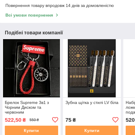
Повернення товару впродовж 14 днів за домовленістю
Всі умови повернення
Подібні товари компанії
Брелок Supreme 3в1 з
Зубна щітка у стилі LV біла
Набі
Чорним Диском та
ложк
червоним
пода
шкірянимРемінцем
десе
522,50
75
520
₴
₴
550 ₴
десе
Купити
Купити