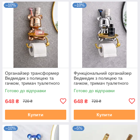
–10%
–10%
Органайзер трансформер
Функціональний органайзер
Ведмедик з полицею та
Ведмедик з полицею та
гачком, тримач туалетного
гачком, тримач туалетного
паперу/рушника/мочалки,
паперу/рушника/мочалки,
Готово до відправки
Готово до відправки
для прикрас/косметики/
для прикрас/косметики/
канселярії
канселярії
648
648
₴
₴
720 ₴
720 ₴
Купити
Купити
–10%
–5%