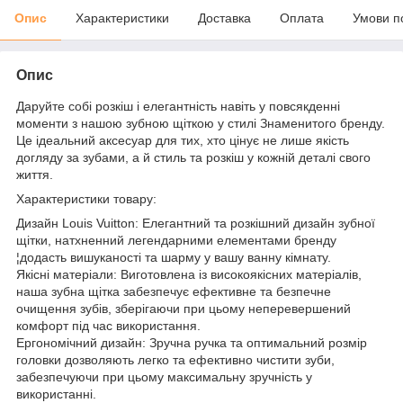
Опис
Характеристики
Доставка
Оплата
Умови п
Опис
Даруйте собі розкіш і елегантність навіть у повсякденні
моменти з нашою зубною щіткою у стилі Знаменитого бренду.
Це ідеальний аксесуар для тих, хто цінує не лише якість
догляду за зубами, а й стиль та розкіш у кожній деталі свого
життя.
Характеристики товару:
Дизайн Louis Vuitton: Елегантний та розкішний дизайн зубної
щітки, натхненний легендарними елементами бренду
¦додасть вишуканості та шарму у вашу ванну кімнату.
Якісні матеріали: Виготовлена із високоякісних матеріалів,
наша зубна щітка забезпечує ефективне та безпечне
очищення зубів, зберігаючи при цьому неперевершений
комфорт під час використання.
Ергономічний дизайн: Зручна ручка та оптимальний розмір
головки дозволяють легко та ефективно чистити зуби,
забезпечуючи при цьому максимальну зручність у
використанні.