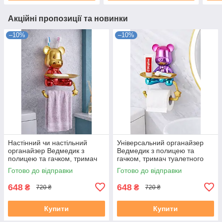
Акційні пропозиції та новинки
–10%
–10%
Настінний чи настільний
Універсальний органайзер
органайзер Ведмедик з
Ведмедик з полицею та
полицею та гачком, тримач
гачком, тримач туалетного
туалетного паперу/рушника/
паперу/рушника/мочалки,
Готово до відправки
Готово до відправки
мочалки, для прикрас/
для прикрас/косметики/
косметики
канселярії
648
648
₴
₴
720 ₴
720 ₴
Купити
Купити