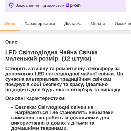
Замовлення під захистом
Опис
Характеристики
Доставка
Оплата
Умови п
Опис
LED Світлодіодна Чайна Свічка
маленький розмір. (12 штуки)
Створіть затишну та романтичну атмосферу за
допомогою LED світлодіодної чайної свічки. Ця
сучасна альтернатива традиційним свічкам
поєднує в собі безпеку та красу, ідеально
підходить для будь-якого інтер'єру та випадку.
Основні характеристики:
Безпека:
Світлодіодні свічки не
нагріваються і не становлять небезпеки
займання, що робить їх ідеальними для
використання в домах з дітьми та
домашніми тваринами.