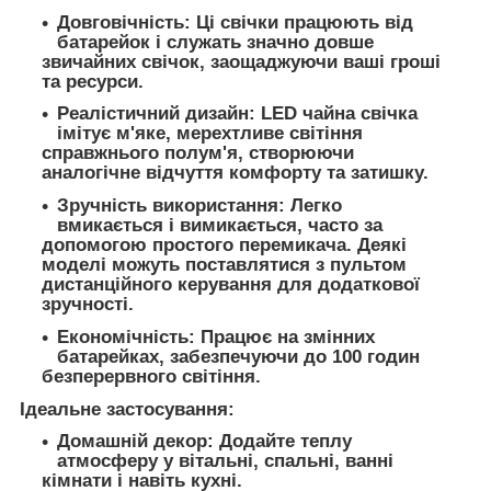
Довговічність:
Ці свічки працюють від
батарейок і служать значно довше
звичайних свічок, заощаджуючи ваші гроші
та ресурси.
Реалістичний дизайн:
LED чайна свічка
імітує м'яке, мерехтливе світіння
справжнього полум'я, створюючи
аналогічне відчуття комфорту та затишку.
Зручність використання:
Легко
вмикається і вимикається, часто за
допомогою простого перемикача. Деякі
моделі можуть поставлятися з пультом
дистанційного керування для додаткової
зручності.
Економічність:
Працює на змінних
батарейках, забезпечуючи до 100 годин
безперервного світіння.
Ідеальне застосування:
Домашній декор:
Додайте теплу
атмосферу у вітальні, спальні, ванні
кімнати і навіть кухні.