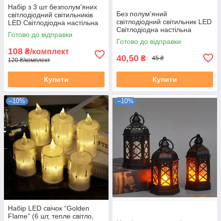
Набір з 3 шт безполум'яних
Без полум'яний
світлодіодний світильників
світлодіодний світильник LED
LED Світлодіодна настільна
Світлодіодна настільна
Чайна Свічка нічник
Готово до відправки
Чайна Свічка нічник
світильник
Готово до відправки
світильник
108
₴/комплект
40,50
₴
45 ₴
120 ₴/комплект
Купити
Купити
–10%
–10%
Набір LED свічок “Golden
Flame” (6 шт, тепле світло,