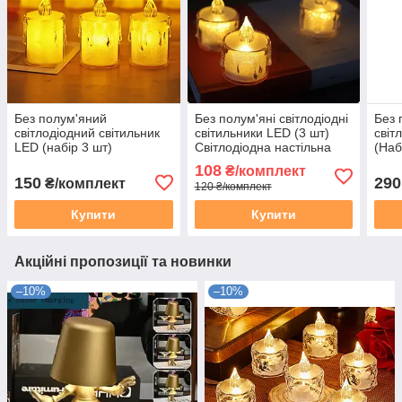
Без полум'яний
Без полум'яні світлодіодні
Без 
світлодіодний світильник
світильники LED (3 шт)
світ
LED (набір 3 шт)
Світлодіодна настільна
(Наб
Світлодіодна настільна
Чайна Свічка нічник
Світ
108
₴/комплект
Чайна Свічка нічник
світильник
Чайн
150
290
₴/комплект
120 ₴/комплект
світильник
світ
Купити
Купити
Акційні пропозиції та новинки
–10%
–10%