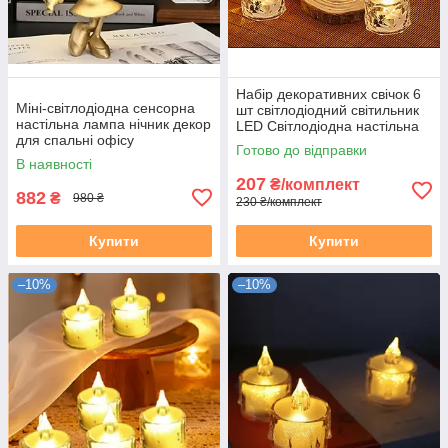
Набір декоративних свічок 6
Міні-світлодіодна сенсорна
шт світлодіодний світильник
настільна лампа нічник декор
LED Світлодіодна настільна
для спальні офісу
Чайна Свічка нічник
Готово до відправки
світильник
В наявності
207
₴/комплект
882
₴
980 ₴
230 ₴/комплект
Купити
Купити
–10%
–10%