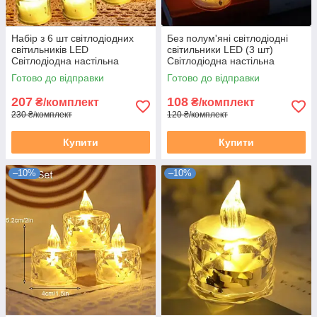
Набір з 6 шт світлодіодних
Без полум'яні світлодіодні
світильників LED
світильники LED (3 шт)
Світлодіодна настільна
Світлодіодна настільна
Чайна Свічка нічник
Чайна Свічка нічник
Готово до відправки
Готово до відправки
світильник
світильник
207
108
₴/комплект
₴/комплект
230 ₴/комплект
120 ₴/комплект
Купити
Купити
–10%
–10%