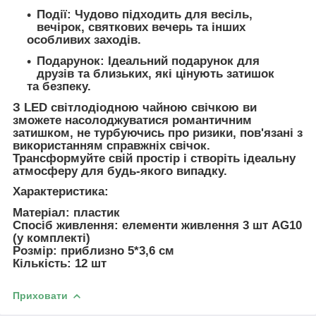
Події:
Чудово підходить для весіль,
вечірок, святкових вечерь та інших
особливих заходів.
Подарунок:
Ідеальний подарунок для
друзів та близьких, які цінують затишок
та безпеку.
З LED світлодіодною чайною свічкою ви
зможете насолоджуватися романтичним
затишком, не турбуючись про ризики, пов'язані з
використанням справжніх свічок.
Трансформуйте свій простір і створіть ідеальну
атмосферу для будь-якого випадку.
Характеристика:
Матеріал: пластик
Спосіб живлення: елементи живлення 3 шт AG10
(у комплекті)
Розмір: приблизно 5*3,6 см
Кількість: 12 шт
Приховати