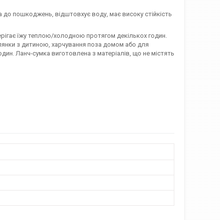
ка до пошкоджень, відштовхує воду, має високу стійкість
берігає їжу теплою/холодною протягом декількох годин.
гулянки з дитиною, харчування поза домом або для
годин. Ланч-сумка виготовлена з матеріалів, що не містять