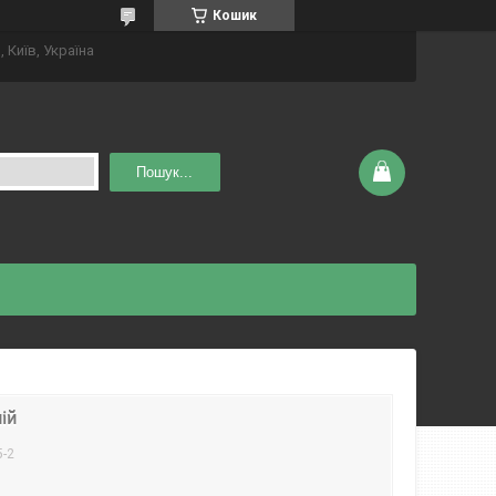
Кошик
 Київ, Україна
Пошук...
ій
5-2