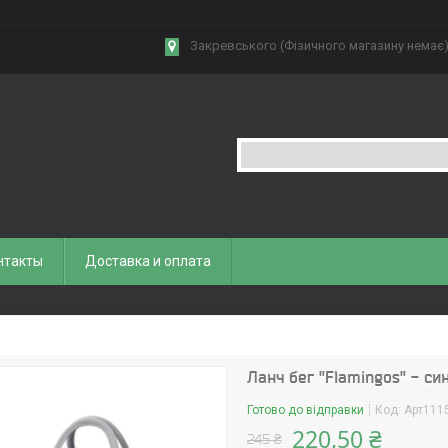
Закревського (Фізичного магазину немає),
нтакты
Доставка и оплата
Ланч бег "Flamingos" - син
Готово до відправки
Код:
Арт111
220,50 ₴
245 ₴