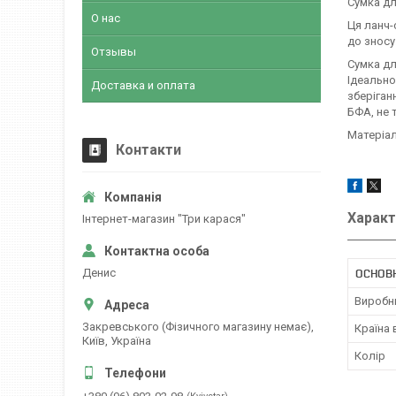
Сумка дл
О нас
Ця ланч-
до зносу
Отзывы
Сумка дл
Ідеально
Доставка и оплата
зберіган
БФА, не 
Матеріал
Контакти
Характ
Інтернет-магазин "Три карася"
Денис
ОСНОВН
Виробн
Закревського (Фізичного магазину немає),
Країна
Київ, Україна
Колір