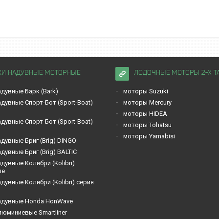
КИ НАДУВНЫЕ МОТОРНЫЕ
ЛОДОЧНЫЕ МОТОРЫ 2-Х Т
дувные Барк (Bark)
моторы Suzuki
дувные Спорт-Бот (Sport-Boat)
моторы Mercury
моторы HIDEA
дувные Спорт-Бот (Sport-Boat)
моторы Tohatsu
моторы Yamabisi
дувные Бриг (Brig) DINGO
дувные Бриг (Brig) BALTIC
дувные Кoлибри (Kolibri)
ые
дувные Кoлибри (Kolibri) серия
адувные Honda HonWave
люминиевые Smartliner