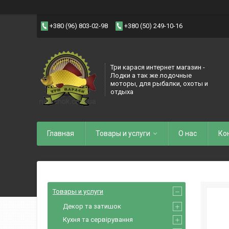
+380 (96) 803-02-98
+380 (50) 249-10-16
Три карася интернет магазин -
Лодки а так же лодочные
моторы, для рыбалки, охоты и
отдыха
Главная
Товары и услуги
О нас
Ко
Товары и услуги
Декор та затишок
Кухня та сервірування