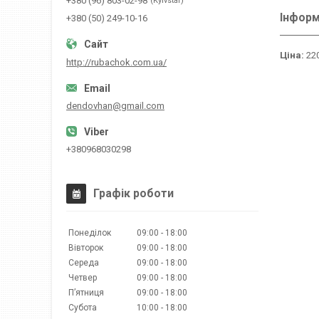
+380 (96) 803-02-98
Kyivstar
Інформ
+380 (50) 249-10-16
Ціна:
220
http://rubachok.com.ua/
dendovhan@gmail.com
+380968030298
Графік роботи
Понеділок
09:00
18:00
Вівторок
09:00
18:00
Середа
09:00
18:00
Четвер
09:00
18:00
Пʼятниця
09:00
18:00
Субота
10:00
18:00