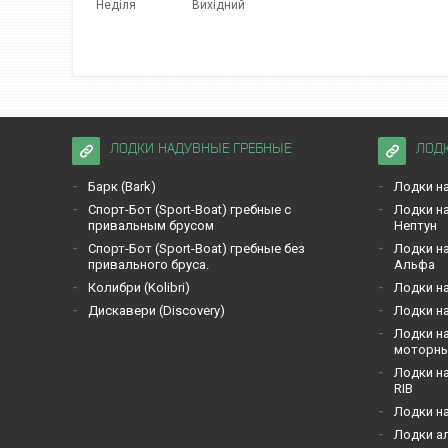
Неділя
Вихідний
ЛОДКИ НАДУВНЫЕ ГРЕБНЫЕ
ЛОД
Барк (Bark)
Лодки на
Спорт-Бот (Sport-Boat) гребные с
Лодки на
привальным брусом
Нептун
Спорт-Бот (Sport-Boat) гребные без
Лодки на
привального бруса.
Альфа
Кoлибри (Kolibri)
Лодки на
Дискавери (Discoverу)
Лодки на
Лодки на
моторн
Лодки на
RIB
Лодки н
Лодки а