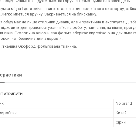
я обіду "Фламінго" - дуже вмістка і зручна термо-сумка на кожен день.
сумка міцна і довговічна: виготовлена з високоякісного оксфорду, стій
. Легко миється вручну. Закривається на блискавку.
я обіду має не лише стильний дизайн, але й практична в експлуатації, з
 підходить для транспортування їжі на роботу, навчання, на пікнік, про
ня ліків. Екологічна алюмінієва фольга зберігає їжу свіжою на декілька 
токсична і безпечна для здоров'я.
: тканина Оксфорд, фольгована тканина.
еристики
І АТРИБУТИ
ик
No brand
 виробник
Китай
Сірий