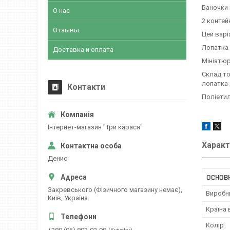
Баночки 
О нас
2 контей
Отзывы
Цей варі
Лопатка
Доставка и оплата
Мініатюр
Склад то
лопатка 
Контакти
Поліетил
Інтернет-магазин "Три карася"
Характ
Денис
ОСНОВН
Закревського (Фізичного магазину немає),
Виробн
Київ, Україна
Країна
Колір