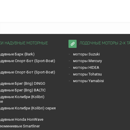
КИ НАДУВНЫЕ МОТОРНЫЕ
ЛОДОЧНЫЕ МОТОРЫ 2-Х Т
дувные Барк (Bark)
моторы Suzuki
дувные Спорт-Бот (Sport-Boat)
моторы Mercury
моторы HIDEA
дувные Спорт-Бот (Sport-Boat)
моторы Tohatsu
моторы Yamabisi
дувные Бриг (Brig) DINGO
дувные Бриг (Brig) BALTIC
дувные Кoлибри (Kolibri)
ые
дувные Кoлибри (Kolibri) серия
адувные Honda HonWave
люминиевые Smartliner