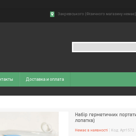
Закревського (Фізичного магазину немає),
нтакты
Доставка и оплата
Набір герметичних портати
лопатка)
Немає в наявності
Код:
Арт1572