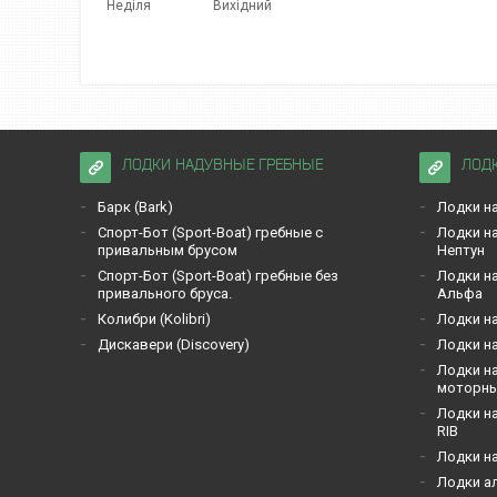
Неділя
Вихідний
ЛОДКИ НАДУВНЫЕ ГРЕБНЫЕ
ЛОД
Барк (Bark)
Лодки на
Спорт-Бот (Sport-Boat) гребные с
Лодки на
привальным брусом
Нептун
Спорт-Бот (Sport-Boat) гребные без
Лодки на
привального бруса.
Альфа
Кoлибри (Kolibri)
Лодки на
Дискавери (Discoverу)
Лодки на
Лодки на
моторн
Лодки на
RIB
Лодки н
Лодки а