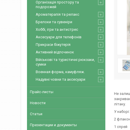
Організація простору та
подорожей
Ароматерапія та релакс
Брелоки та сувеніри
Хоббі, ігри та антистрес
Аксесуари для телефонів
Прикраси біжутерія
Активний відпочинок
Військові та туристичні рюкзаки,
сумки
Военная форма, камуфляж.
Надувні човни та аксесуари
Прайс-листы
Не залиш
закриваю
Новости
літаку.
У наборі:
Статьи
2 флако
Презентации и документы
1 спрей