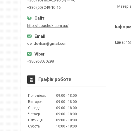
+380 (96) 803-02-98
Kyivstar
Матері
+380 (50) 249-10-16
http://rubachok.com.ua/
Інформ
Ціна:
150
dendovhan@gmail.com
+380968030298
Графік роботи
Понеділок
09:00
18:00
Вівторок
09:00
18:00
Середа
09:00
18:00
Четвер
09:00
18:00
Пʼятниця
09:00
18:00
Субота
10:00
18:00