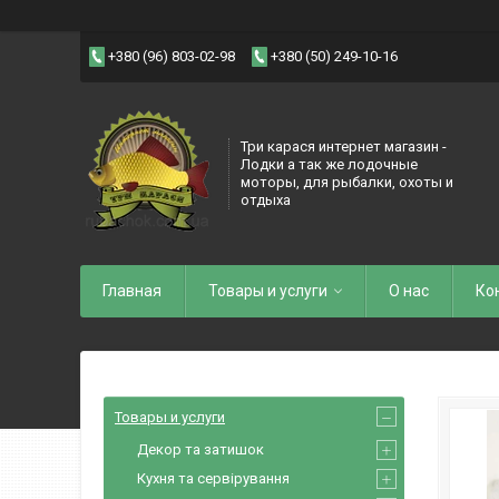
+380 (96) 803-02-98
+380 (50) 249-10-16
Три карася интернет магазин -
Лодки а так же лодочные
моторы, для рыбалки, охоты и
отдыха
Главная
Товары и услуги
О нас
Ко
Товары и услуги
Декор та затишок
Кухня та сервірування