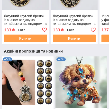
Латунний круглий брелок
Латунний круглий брелок
Мили
із знаком зодіаку за
із знаком зодіаку за
у фо
китайським календарем та
китайським календарем та
кита
символом удачі й
символом удачі й
ЗМІЇ
133
133
137
₴
₴
140 ₴
140 ₴
фінансового благополуччя
фінансового благополуччя
КРОЛИК (ЗАЄЦЬ)
ДРАКОН
Купити
Купити
Акційні пропозиції та новинки
–5%
–5%