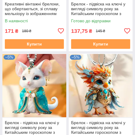
Креативні вінтажні брелоки,
Брелок - підвіска на ключі у
що обертаються, зі сплаву
вигляді символу року за
мельхіору із зображенням
Китайським гороскопом з
дванадцять знаків зодіаку
акрилу рік СОБАКИ (ПСА)
В наявності
Готово до відправки
171
137,75
₴
₴
180 ₴
145 ₴
Купити
Купити
–5%
–5%
Брелок - підвіска на ключі у
Брелок - підвіска на ключі у
вигляді символу року за
вигляді символу року за
Китайським гороскопом з
Китайським гороскопом з