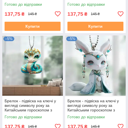
акрилу рік ЩУРА (МИШІ)
акрилу рік ПІВНЯ
Готово до відправки
Готово до відправки
137,75
137,75
₴
₴
145 ₴
145 ₴
Купити
Купити
–5%
–5%
Брелок - підвіска на ключі у
Брелок - підвіска на ключі у
вигляді символу року за
вигляді символу року за
Китайським гороскопом з
Китайським гороскопом з
акрилу рік ЗМІЇ
акрилу рік КРОЛИКА (ЗАЙЦЯ)
Готово до відправки
Готово до відправки
137,75
137,75
₴
₴
145 ₴
145 ₴