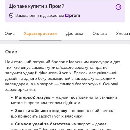
Що таке купити з Пром?
Замовлення під захистом
Опис
Характеристики
Доставка
Оплата
Умови 
Опис
Цей стильний латунний брелок є ідеальним аксесуаром для
тих, хто цінує символіку китайського зодіаку та прагне
залучити удачу й фінансовий успіх. Брелок має унікальний
дизайн: з одного боку розміщений знак зодіаку за східним
календарем, а на звороті — символ благополуччя. Основні
характеристики:
Матеріал: латунь
– міцний, довговічний та стильний
метал із приємним теплим відтінком.
Знак китайського зодіаку
– персональний символ,
що приносить захист і успіх власнику.
Символ удачі та багатства
на звороті – додає
амулету енергії фінансового достатку та процвітання.