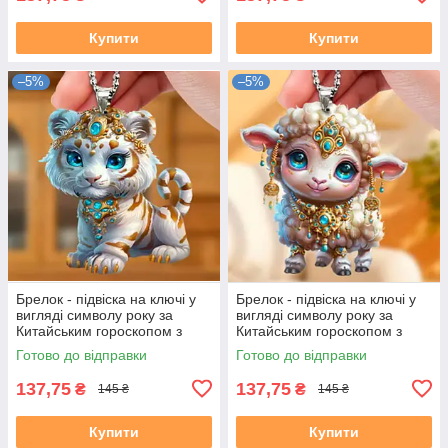
Купити
Купити
–5%
–5%
Брелок - підвіска на ключі у
Брелок - підвіска на ключі у
вигляді символу року за
вигляді символу року за
Китайським гороскопом з
Китайським гороскопом з
акрилу рік ТИГРА
акрилу рік ВІВЦІ (КОЗИ)
Готово до відправки
Готово до відправки
137,75
137,75
₴
₴
145 ₴
145 ₴
Купити
Купити