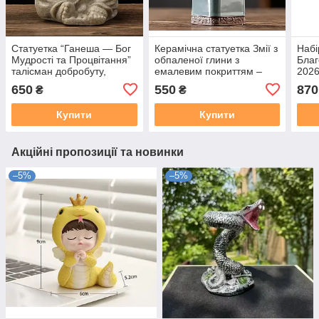
Статуетка “Ганеша — Бог
Керамічна статуетка Змії з
Набі
Мудрості та Процвітання”
обпаленої глини з
Благ
талісман добробуту,
емалевим покриттям –
2026
гармонії та успіху, декор
символ 2025 року в
успі
650
550
870
₴
₴
для дому, офісу або
зелених тонах
гарм
робочого столу
Купити
Купити
Акційні пропозиції та новинки
–5%
–5%