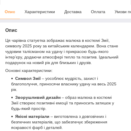
Опис
Характеристики
Доставка
Оплата
Умови п
Опис
Ця чарівна статуетка зображає малюка в костюмі Змії,
символу 2025 року за китайським календарем. Вона стане
чудовим талісманом на удачу і прикрасою будь-якого
інтер’єру, додаючи атмосфері тепло та позитив. Ідеальний
подарунок на новий рік для близьких і друзів.
Основні характеристики:
Символ Змії
– уособлює мудрість, захист і
благополуччя, приносячи власнику удачу на весь 2025
рік.
Зворушливий дизайн
– образ малюка в костюмі
Змії створює позитивні емоції та приносить затишок у
будь-який простір.
Якісні матеріали
– виготовлена з довговічних і
безпечних матеріалів, що забезпечує збереження
яскравості фарб і деталей.