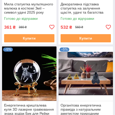
Мила статуетка мультяшного
Декоративна підставка
малюка в костюмі Змії –
статуетка на залучення
символ удачі 2025 року
щастя, удачі та багатства
символ року Змії
Готово до відправки
Готово до відправки
361
532
₴
₴
380 ₴
560 ₴
Купити
Купити
–5%
–5%
Енергетична кришталева
Органітова енергетична
куля 3D лазерне гравіювання
піраміда з натуральним
знака зодіак Бик для Рейки
аметистом природним