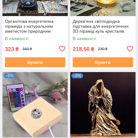
Органітова енергетична
Дерев'яна світлодіодна
піраміда з натуральним
підставка для енергетичних
аметистом природним
3D пірамід куль кристалів
кристалами Рейкі Чакра
Рейкі Чакра Медитація
В наявності
В наявності
Медитація
323
218,50
₴
₴
340 ₴
230 ₴
Купити
Купити
–5%
–5%