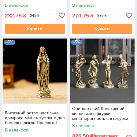
Дракон
Богородиці Діви Марії
В наявності
В наявності
232,75
270,75
₴
₴
245 ₴
285 ₴
Купити
Купити
–5%
–5%
Оригінальний Креативний
Вінтажний ретро настільна
кишенькові фігурки
прикраса міні статуетка мідна
мініатюрні настільні фігурки
брелок підвіска Пресвятої
Чотири красуні в давньому
В наявності
Богородиці Діви Марії
Китаї
В наявності
826,50
₴/комплект