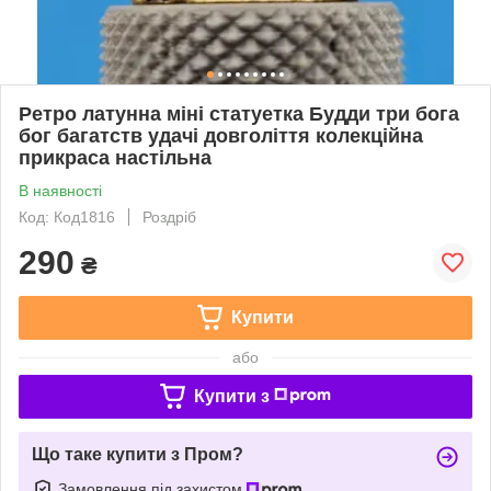
Ретро латунна міні статуетка Будди три бога
бог багатств удачі довголіття колекційна
прикраса настільна
В наявності
Код: Код1816
Роздріб
290
₴
Купити
або
Купити з
Що таке купити з Пром?
Замовлення під захистом