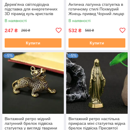
Дерев'яна світлодіодна
Антична латунна статуетка в
підставка для енергетичних
готичному стилі Похмурий
3D пірамід куль кристалів
Жнець привид Чорний лицар
Рейкі Чакра Медитація
Назгул
В наявності
В наявності
247
532
₴
₴
260 ₴
560 ₴
Купити
Купити
–5%
–5%
Вінтажний ретро мідний
Вінтажний ретро настільна
латунний брелок підвіска
прикраса міні статуетка мідна
статуетка у вигляді тварини
брелок підвіска Пресвятої