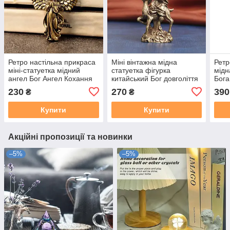
Ретро настільна прикраса
Міні вінтажна мідна
Ретр
міні-статуетка мідний
статуетка фігурка
мідн
ангел Бог Ангел Кохання
китайський Бог довголіття
Бога
мудрості благополуччя
кри
230
270
390
₴
₴
прикраса фен-шуй
Купити
Купити
Акційні пропозиції та новинки
–5%
–5%