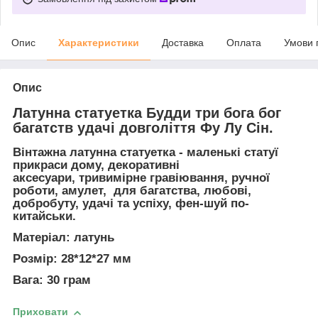
Опис
Характеристики
Доставка
Оплата
Умови 
Опис
Латунна статуетка Будди три бога бог
багатств удачі довголіття Фу Лу Сін.
Вінтажна латунна статуетка
- маленькі статуї
прикраси дому, декоративні
аксесуари, тривимірне гравіювання, ручної
роботи, амулет, для багатства, любові,
добробуту, удачі та успіху, фен-шуй по-
китайськи.
Матеріал:
латунь
Розмір:
28*12*27 мм
Вага:
30 грам
Приховати