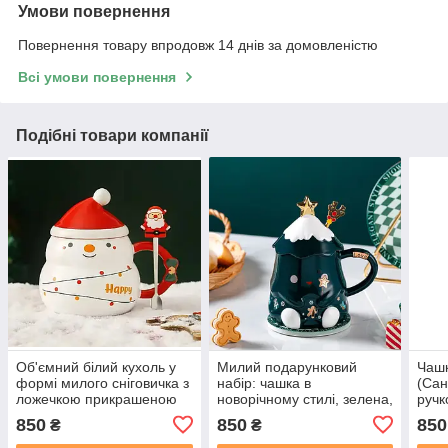
Умови повернення
Повернення товару впродовж 14 днів за домовленістю
Всі умови повернення
Подібні товари компанії
Об'ємний білий кухоль у
Милий подарунковий
Чашк
формі милого сніговичка з
набір: чашка в
(Сан
ложечкою прикрашеною
новорічному стилі, зелена,
ручк
фігуркою Діда Мороза.
з ложечкою
ложе
850
850
850
₴
₴
Подарункова упаковка
коль
упак