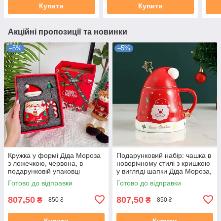
Купити
Купити
Акційні пропозиції та новинки
–5%
–5%
Кружка у формі Діда Мороза
Подарунковий набір: чашка в
з ложечкою, червона, в
новорічному стилі з кришкою
подарунковій упаковці
у вигляді шапки Діда Мороза,
червона, з ложечкою
Готово до відправки
Готово до відправки
807,50
807,50
₴
₴
850 ₴
850 ₴
Купити
Купити