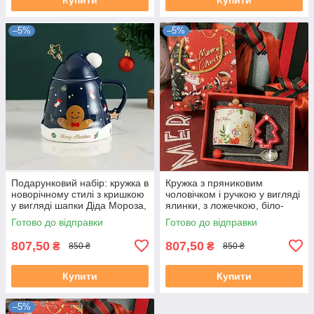
–5%
–5%
Подарунковий набір: кружка в
Кружка з пряниковим
новорічному стилі з кришкою
чоловічком і ручкою у вигляді
у вигляді шапки Діда Мороза,
ялинки, з ложечкою, біло-
темно синя, з ложечкою
червона, у подарунковій
Готово до відправки
Готово до відправки
упаковці
807,50
807,50
₴
₴
850 ₴
850 ₴
Купити
Купити
–5%