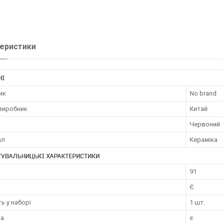
еристики
НІ
ик
No brand
 виробник
Китай
Червоний
ал
Кераміка
ТУВАЛЬНИЦЬКІ ХАРАКТЕРИСТИКИ
91
а
Є
ть у наборі
1 шт.
ка
є