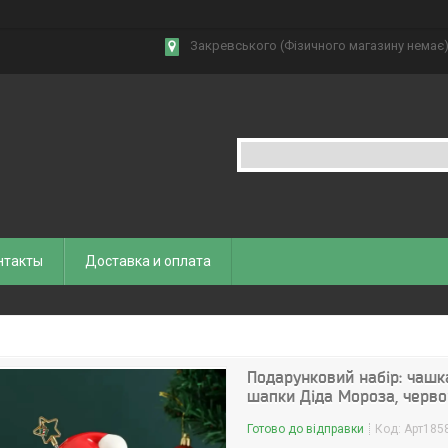
Закревського (Фізичного магазину немає),
нтакты
Доставка и оплата
Подарунковий набір: чашка
шапки Діда Мороза, черво
Готово до відправки
Код:
Арт185