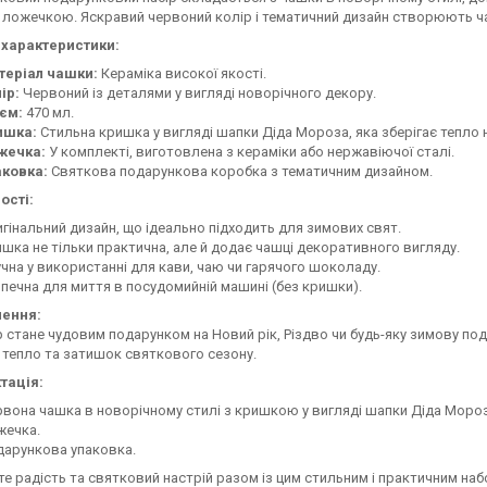
ложечкою. Яскравий червоний колір і тематичний дизайн створюють ча
 характеристики:
теріал чашки:
Кераміка високої якості.
ір:
Червоний із деталями у вигляді новорічного декору.
єм:
470 мл.
ишка:
Стильна кришка у вигляді шапки Діда Мороза, яка зберігає тепло 
жечка:
У комплекті, виготовлена з кераміки або нержавіючої сталі.
аковка:
Святкова подарункова коробка з тематичним дизайном.
ості:
гінальний дизайн, що ідеально підходить для зимових свят.
шка не тільки практична, але й додає чашці декоративного вигляду.
чна у використанні для кави, чаю чи гарячого шоколаду.
печна для миття в посудомийній машині (без кришки).
ення:
р стане чудовим подарунком на Новий рік, Різдво чи будь-яку зимову подію
тепло та затишок святкового сезону.
тація:
вона чашка в новорічному стилі з кришкою у вигляді шапки Діда Мороз
жечка.
арункова упаковка.
е радість та святковий настрій разом із цим стильним і практичним на