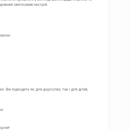
рівний святковий настрій.
напою.
. Він підходить як для дорослих, так і для дітей,
а.
бором!