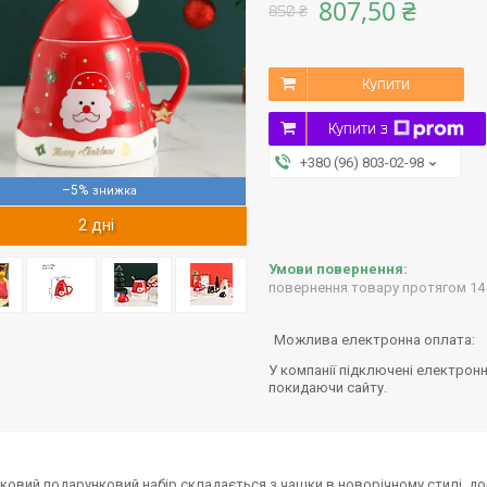
807,50 ₴
850 ₴
Купити
Купити з
+380 (96) 803-02-98
–5%
2 дні
повернення товару протягом 14
У компанії підключені електронн
покидаючи сайту.
ковий подарунковий набір складається з чашки в новорічному стилі, д