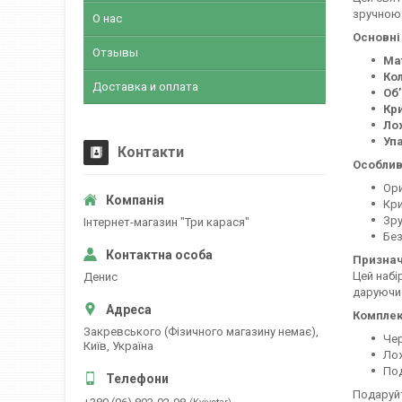
зручною 
О нас
Основні
Отзывы
Ма
Кол
Доставка и оплата
Об’
Кр
Ло
Уп
Контакти
Особлив
Ори
Кри
Зру
Інтернет-магазин "Три карася"
Без
Признач
Цей набі
Денис
даруючи 
Комплек
Закревського (Фізичного магазину немає),
Чер
Київ, Україна
Ло
Под
Подаруйт