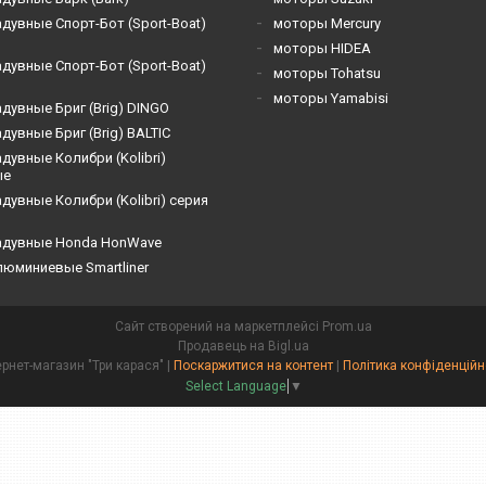
дувные Спорт-Бот (Sport-Boat)
моторы Mercury
моторы HIDEA
дувные Спорт-Бот (Sport-Boat)
моторы Tohatsu
моторы Yamabisi
дувные Бриг (Brig) DINGO
дувные Бриг (Brig) BALTIC
дувные Кoлибри (Kolibri)
ые
дувные Кoлибри (Kolibri) серия
адувные Honda HonWave
люминиевые Smartliner
Сайт створений на маркетплейсі
Prom.ua
Продавець на Bigl.ua
Інтернет-магазин "Три карася" |
Поскаржитися на контент
|
Політика конфіденційн
Select Language
▼