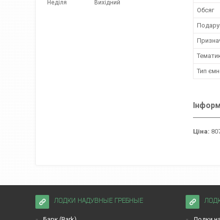
Неділя
Вихідний
Обсяг
Подару
Призна
Темати
Тип ємн
Інформ
Ціна:
807
ЛОДКИ НАДУВНЫЕ ГРЕБНЫЕ
ЛОД
Барк (Bark)
Лодки на