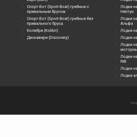
Спорт-Бот (Sport-Boat) гребные с
Лодки на
привальным брусом
Нептун
Спорт-Бот (Sport-Boat) гребные без
Лодки на
привального бруса.
Альфа
Кoлибри (Kolibri)
Лодки на
Дискавери (Discoverу)
Лодки на
Лодки на
моторн
Лодки на
RIB
Лодки н
Лодки а