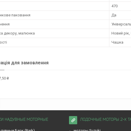
470
нкове паковання
Да
чення
Універсал
ка декору, малюнка
Новий рік,
ості
Чашка
ація для замовлення
,50 ₴
КИ НАДУВНЫЕ МОТОРНЫЕ
ЛОДОЧНЫЕ МОТОРЫ 2-Х Т
дувные Барк (Bark)
моторы Suzuki