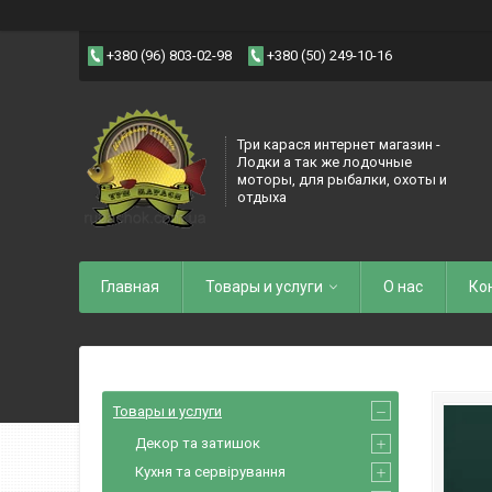
+380 (96) 803-02-98
+380 (50) 249-10-16
Три карася интернет магазин -
Лодки а так же лодочные
моторы, для рыбалки, охоты и
отдыха
Главная
Товары и услуги
О нас
Ко
Товары и услуги
Декор та затишок
Кухня та сервірування