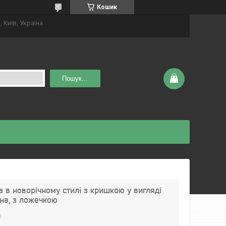
Кошик
 Київ, Україна
Пошук...
 в новорічному стилі з кришкою у вигляді
на, з ложечкою
8