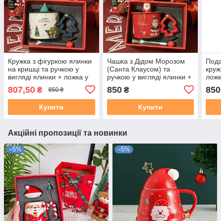
Кружка з фігуркою ялинки
Чашка з Дідом Морозом
Пода
на кришці та ручкою у
(Санта Клаусом) та
круж
вигляді ялинки + ложка у
ручкою у вигляді ялинки +
ложк
біло-зеленому кольорі.
ложечка у червоному
Моро
807,50
850
850
₴
₴
850 ₴
Подарункова упаковка
кольорі. Подарункова
упак
упаковка
Купити
Купити
Акційні пропозиції та новинки
–5%
–5%