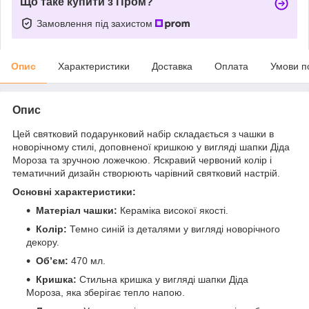
Що таке купити з Пром?
Замовлення під захистом
Опис
Характеристики
Доставка
Оплата
Умови п
Опис
Цей святковий подарунковий набір складається з чашки в
новорічному стилі, доповненої кришкою у вигляді шапки Діда
Мороза та зручною ложечкою. Яскравий червоний колір і
тематичний дизайн створюють чарівний святковий настрій.
Основні характеристики:
Матеріал чашки:
Кераміка високої якості.
Колір:
Темно синій із деталями у вигляді новорічного
декору.
Об’єм:
470 мл.
Кришка:
Стильна кришка у вигляді шапки Діда
Мороза, яка зберігає тепло напою.