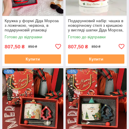
Кружка у формі Діда Мороза
Подарунковий набір: чашка в
з ложечкою, червона, в
новорічному стилі з кришкою
подарунковій упаковці
у вигляді шапки Діда Мороза,
червона, з ложечкою
Готово до відправки
Готово до відправки
807,50
807,50
₴
₴
850 ₴
850 ₴
Купити
Купити
–5%
–5%