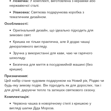
Ложечка:
У комплекті, виготовлена з кераміки або
нержавіючої сталі.
Упаковка:
Святкова подарункова коробка з
тематичним дизайном.
Особливості:
Оригінальний дизайн, що ідеально підходить для
зимових свят.
Кришка не тільки практична, але й додає чашці
декоративного вигляду.
Зручна у використанні для кави, чаю чи гарячого
шоколаду.
Безпечна для миття в посудомийній машині (без
кришки).
Призначення:
Цей набір стане чудовим подарунком на Новий рік, Різдво чи
будь-яку зимову подію. Він підходить як для дорослих, так і
для дітей, даруючи тепло та затишок святкового сезону.
Комплектація:
Червона чашка в новорічному стилі з кришкою у
вигляді шапки Діда Мороза.