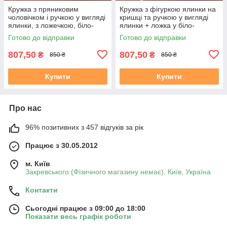
Кружка з пряниковим
Кружка з фігуркою ялинки на
чоловічком і ручкою у вигляді
кришці та ручкою у вигляді
ялинки, з ложечкою, біло-
ялинки + ложка у біло-
червона, у подарунковій
зеленому кольорі.
Готово до відправки
Готово до відправки
упаковці
Подарункова упаковка
807,50
807,50
₴
₴
850 ₴
850 ₴
Купити
Купити
Про нас
96% позитивних з 457 відгуків за рік
Працює з 30.05.2012
м. Київ
Закревського (Фізичного магазину немає), Київ, Україна
Контакти
Сьогодні працює з 09:00 до 18:00
Показати весь графік роботи