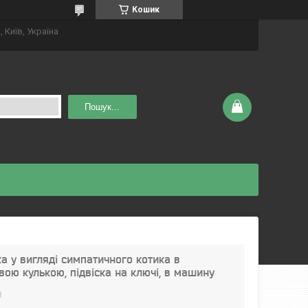
Кошик
 Київ, Україна
Пошук...
а у вигляді симпатичного котика в
вою кулькою, підвіска на ключі, в машину
8