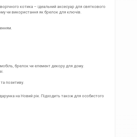
оворічного котика – ідеальний аксесуар для святкового
ому чи використання як брелок для ключів.
енням.
мобіль, брелок чи елемент декору для дому.
і.
та позитиву.
дарунка на Новий рік. Підходить також для особистого