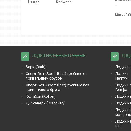
Неділя
Вихідний
Ціна:
133
ЛОДКИ НАДУВНЫЕ ГРЕБНЫЕ
ЛОД
Барк (Bark)
Лодки на
Спорт-Бот (Sport-Boat) гребные с
Лодки на
привальным брусом
Нептун
Спорт-Бот (Sport-Boat) гребные без
Лодки на
привального бруса.
Альфа
Кoлибри (Kolibri)
Лодки на
Дискавери (Discoverу)
Лодки на
Лодки на
моторн
Лодки на
RIB