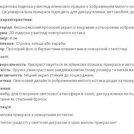
акрилова підвіска у вигляді ялинкової іграшки з зображенням милого н
 Ця універсальна прикраса підходить для декору ялинки, автомобіля, д
 характеристики:
теріал:
Високоякісний прозорий акрил із яскравим кольоровим зображ
рма:
2D підвіска у вигляді новорічного котика.
змір:
8 см.
іплення:
Стрічка, кільце або карабін.
ір:
Прозорий фон із барвистими елементами в новорічній стилістиці.
ості:
версальність:
Використовується як ялинкова іграшка, прикраса в авто
кість:
Зручна у використанні завдяки компактному розміру та легкій ваз
вговічність:
Міцний акрил стійкий до пошкоджень.
етика:
Святковий дизайн із зображенням милого котика додає затишку 
ення:
вибір для створення святкової атмосфери в оселі, декору ялинки чи по
ання як стильний брелок.
тація:
илова прикраса з новорічним котиком.
тепла і радості у святкові дні разом із цією милою прикрасою!