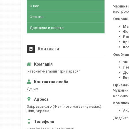
О нас
Чарівна 
настрою.
Отзывы
Основні
Ма
Доставка и оплата
Фо
Ро
Кр
Кол
Контакти
Особлив
Уні
Лег
Інтернет-магазин "Три карася"
До
Ест
Признач
Денис
Чудовий 
використ
Комплек
Закревського (Фізичного магазину немає),
Акр
Київ, Україна
Додайте 