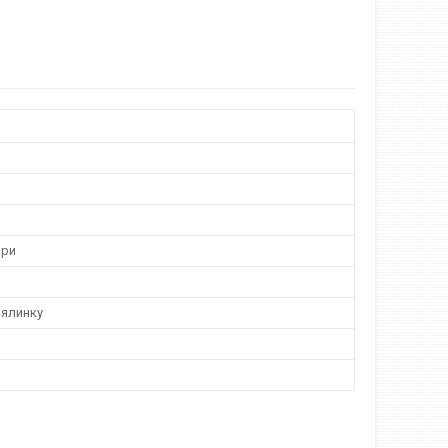
ори
 ялинку