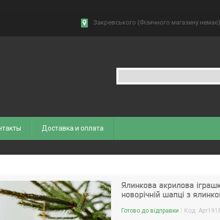
Закревського (Фізичного магазину немає),
нтакты
Доставка и оплата
Ялинкова акрилова іграшк
новорічній шапці з ялинко
Готово до відправки
Код:
Арт191