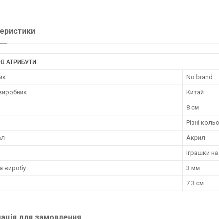
еристики
І АТРИБУТИ
ик
No brand
 виробник
Китай
8 см
Різні коль
ал
Акрил
Іграшки на
а виробу
3 мм
7.3 см
ація для замовлення