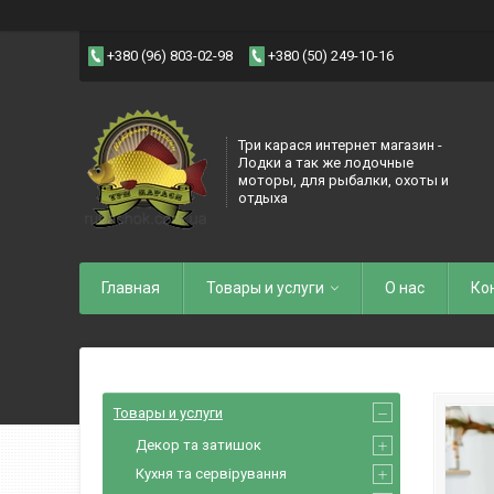
+380 (96) 803-02-98
+380 (50) 249-10-16
Три карася интернет магазин -
Лодки а так же лодочные
моторы, для рыбалки, охоты и
отдыха
Главная
Товары и услуги
О нас
Ко
Товары и услуги
Декор та затишок
Кухня та сервірування