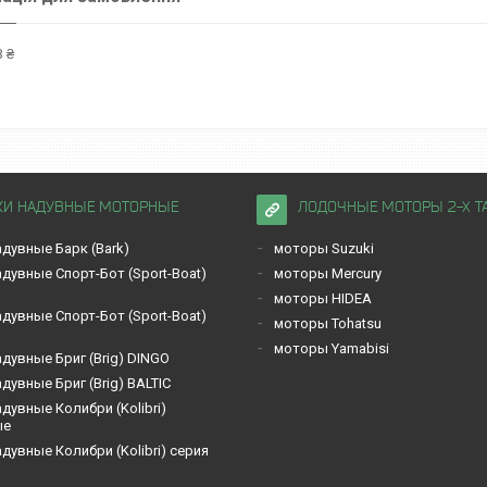
 ₴
КИ НАДУВНЫЕ МОТОРНЫЕ
ЛОДОЧНЫЕ МОТОРЫ 2-Х Т
дувные Барк (Bark)
моторы Suzuki
дувные Спорт-Бот (Sport-Boat)
моторы Mercury
моторы HIDEA
дувные Спорт-Бот (Sport-Boat)
моторы Tohatsu
моторы Yamabisi
дувные Бриг (Brig) DINGO
дувные Бриг (Brig) BALTIC
дувные Кoлибри (Kolibri)
ые
дувные Кoлибри (Kolibri) серия