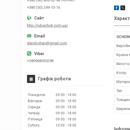
+380 (96) 803-02-98
Kyivstar
+380 (50) 249-10-16
Характ
http://rubachok.com.ua/
ОСНОВН
dendovhan@gmail.com
Виробн
Країна
+380968030298
Висота
Колір
Графік роботи
Матері
Тип
Понеділок
09:00
18:00
Товщин
Вівторок
09:00
18:00
Середа
09:00
18:00
Ширина
Четвер
09:00
18:00
Пʼятниця
09:00
18:00
Субота
10:00
18:00
Інформ