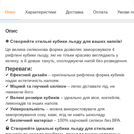
Опис
Характеристики
Доставка
Оплата
Умови п
Опис
❄ Створюйте стильні кубики льоду для ваших напоїв!
Ця велика силіконова форма дозволяє заморожувати 4
рифлені кубики льоду, які не тільки красиво виглядають у
келиху, а й довше тануть, охолоджуючи напій без розведення.
Переваги:
✔
Ефектний дизайн
– оригінальна рифлена форма кубиків
надає естетичність напоям.
✔
Міцний та гнучкий силікон
– легко діставати лід, не
ламаючи його.
✔
Великі розміри кубиків
– ідеально для віскі, коктейлів,
лимонадів та інших напоїв.
✔
Універсальність
– можна використовувати для
заморожування соку, кави, ягід чи навіть шоколаду.
✔
Безпечний матеріал
– 100% харчовий силікон без BPA.
🥃 Створюйте ідеальні кубики льоду для стильних
вечорів та насолоджуйтесь прохолодними напоями у