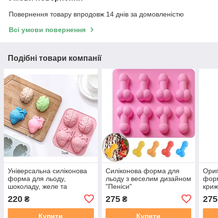
Повернення товару впродовж 14 днів за домовленістю
Всі умови повернення
Подібні товари компанії
Універсальна силіконова
Силіконова форма для
Ориг
форма для льоду,
льоду з веселим дизайном
форм
шоколаду, желе та
"Пеніси"
криж
десертів “Мозок та
ідеа
220
275
275
₴
₴
Сердце” — форма для
випічки, цукерок,
Купити
Купити
мармеладу