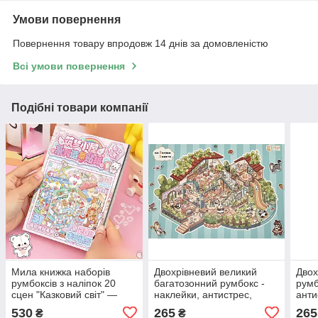
Умови повернення
Повернення товару впродовж 14 днів за домовленістю
Всі умови повернення
Подібні товари компанії
Мила книжка наборів
Двохрівневий великий
Двох
румбоксів з наліпок 20
багатозонний румбокс -
румб
сцен "Казковий світ" —
наклейки, антистрес,
анти
наклейки, стікери,
творчість "Котяча вілла"
"Іде
530
265
265
₴
₴
антистрес, творчість