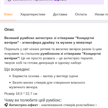
Опис
Характеристики
Доставка
Оплата
Умови п
Опис
Великий румбокс антистрес зі стікерами "Концертні
вечірки" - атмосфера драйву та музики у мініатюрі
Пориньте у світ нічних ритмів та веселих вечірок разом із цим
яскравим та стильним
румбоксом зі стікерами "Концертні
вечірки"
! Це не просто розвага – це антистрес-терапія,
творче хобі та готова декорація в одному наборі.
Що всередині:
Барвиста основа – валіза у вигляді сцени
Безліч милих стікерів для створення власного
музичного вечора
Розмір 18,5 * 22,7 см
Чому ви полюбите цей румбокс:
🎧 Антистрес-ефект
- наклеювання стікерів розслаблює і