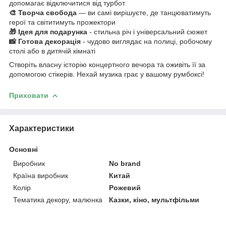
допомагає відключитися від турбот
🎨 Творча свобода
— ви самі вирішуєте, де танцюватимуть
герої та світитимуть прожектори
🎁 Ідея для подарунка
- стильна річ і універсальний сюжет
📸 Готова декорація
- чудово виглядає на полиці, робочому
столі або в дитячій кімнаті
Створіть власну історію концертного вечора та оживіть її за
допомогою стікерів. Нехай музика грає у вашому румбоксі!
Приховати
Характеристики
Основні
Виробник
No brand
Країна виробник
Китай
Колір
Рожевий
Тематика декору, малюнка
Казки, кіно, мультфільми