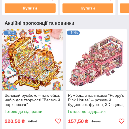
Купити
Купити
Акційні пропозиції та новинки
–10%
–10%
Великий румбокс – наклейки,
Румбокс з наліпками “Puppy’s
набір для творчості "Веселий
Pink House” – рожевий
парк розваг"
будиночок-фургон, 3D сцена,
мініатюра, набір для
Готово до відправки
Готово до відправки
творчості, room box
220,50
157,50
₴
₴
245 ₴
175 ₴