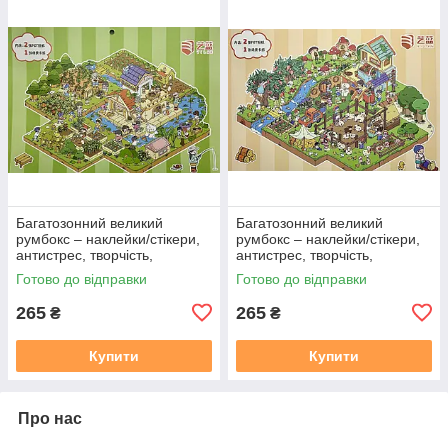
Багатозонний великий
Багатозонний великий
румбокс – наклейки/стікери,
румбокс – наклейки/стікери,
антистрес, творчість,
антистрес, творчість,
дозвілля "Щаслива ферма"
дозвілля "Сонячне
Готово до відправки
Готово до відправки
пасовище"
265
265
₴
₴
Купити
Купити
Про нас