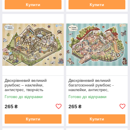
Купити
Купити
Двохрівневий великий
Двохрівневий великий
румбокс – наклейки,
багатозонний румбокс -
антистрес, творчість
наклейки, антистрес,
"Ідеальний дім"
творчість "Котяча вілла"
Готово до відправки
Готово до відправки
265
265
₴
₴
Купити
Купити