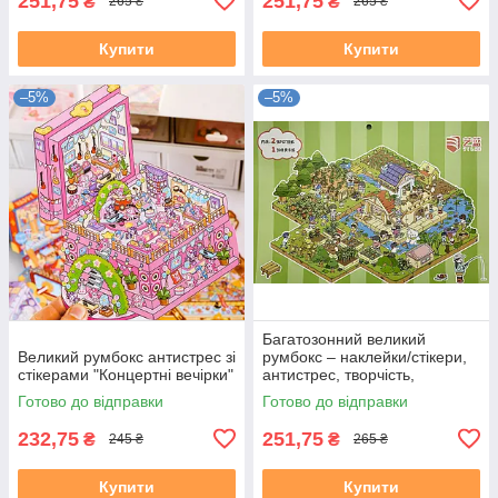
251,75
251,75
₴
₴
265 ₴
265 ₴
Купити
Купити
–5%
–5%
Багатозонний великий
Великий румбокс антистрес зі
румбокс – наклейки/стікери,
стікерами "Концертні вечірки"
антистрес, творчість,
дозвілля "Щаслива ферма"
Готово до відправки
Готово до відправки
232,75
251,75
₴
₴
245 ₴
265 ₴
Купити
Купити