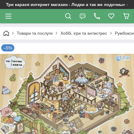
Три карася интернет магазин - Лодки а так же лодочные м
Товари та послуги
Хоббі, ігри та антистрес
Румбокси 
–5%