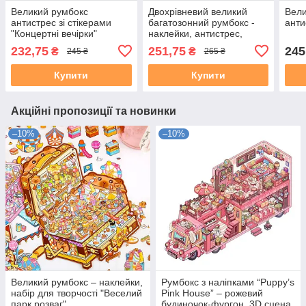
Великий румбокс
Двохрівневий великий
Вели
антистрес зі стікерами
багатозонний румбокс -
анти
"Концертні вечірки"
наклейки, антистрес,
творчість "Котяча вілла"
232,75
251,75
245
₴
₴
245 ₴
265 ₴
Купити
Купити
Акційні пропозиції та новинки
–10%
–10%
Великий румбокс – наклейки,
Румбокс з наліпками “Puppy’s
набір для творчості "Веселий
Pink House” – рожевий
парк розваг"
будиночок-фургон, 3D сцена,