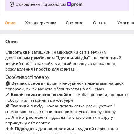
Замовлення під захистом
Опис
Характеристики
Доставка
Оплата
Умови п
Опис
Створіть свій затишний і надихаючий світ з великим
дворівневим
румбоксом "Ідеальний дім"
- це унікальний
творчий набір з наклейками, який поєднує задоволення,
розслаблення і простір для фантазії.
Особливості товару:
🏠 Велика основа
- цілий міні-будинок з кімнатами на двох
поверхах, які ви можете облаштувати на свій смак
📌 Безліч тематичних наклейок
— меблі, рослини, предмети
побуту, милі тварини та аксесуари
🎨 Творчий підхід
- кожна деталь легко розміщується і
знімається, дозволяючи експериментувати знову і знову
🧘‍♀️ Антистрес-ефект
- ідеальний спосіб зняти напругу і
поринути у світ спокою
👩‍👧 Підходить для всієї родини
- чудовий варіант для