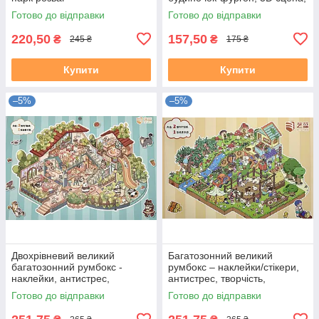
мініатюра, набір для
Готово до відправки
Готово до відправки
творчості, room box
220,50
157,50
₴
₴
245 ₴
175 ₴
Купити
Купити
–5%
–5%
Двохрівневий великий
Багатозонний великий
багатозонний румбокс -
румбокс – наклейки/стікери,
наклейки, антистрес,
антистрес, творчість,
творчість "Котяча вілла"
дозвілля "Сонячне
Готово до відправки
Готово до відправки
пасовище"