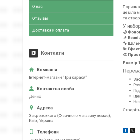
О нас
Пориньте
це ціла 
та створ
Отзывы
У набор
Доставка и оплата
🌙 Фоно
📌 Безлі
🔧 Щіль
💫 Ефект
Контакти
🎨 Прост
Розмір
1
Перева
Інтернет-магазин "Три карася"
За
Роз
Під
Іде
Денис
Не 
Створіть
Закревського (Фізичного магазину немає),
Київ, Україна