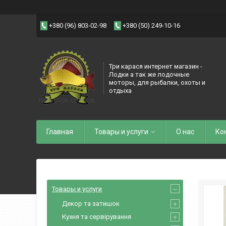
+380 (96) 803-02-98
+380 (50) 249-10-16
Три карася интернет магазин -
Лодки а так же лодочные
моторы, для рыбалки, охоты и
отдыха
Главная
Товары и услуги
О нас
Ко
Товары и услуги
Декор та затишок
Кухня та сервірування