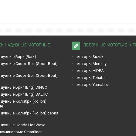
КИ НАДУВНЫЕ МОТОРНЫЕ
ЛОДОЧНЫЕ МОТОРЫ 2-Х Т
дувные Барк (Bark)
моторы Suzuki
дувные Спорт-Бот (Sport-Boat)
моторы Mercury
моторы HIDEA
дувные Спорт-Бот (Sport-Boat)
моторы Tohatsu
моторы Yamabisi
дувные Бриг (Brig) DINGO
дувные Бриг (Brig) BALTIC
дувные Кoлибри (Kolibri)
ые
дувные Кoлибри (Kolibri) серия
адувные Honda HonWave
люминиевые Smartliner