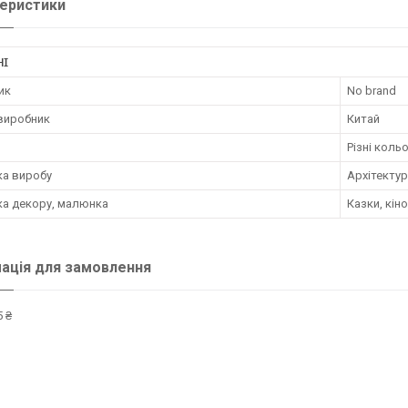
еристики
НІ
ик
No brand
 виробник
Китай
Різні коль
ка виробу
Архітектур
ка декору, малюнка
Казки, кін
ація для замовлення
 ₴