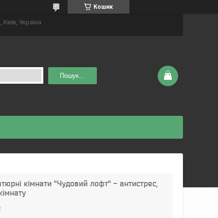
Кошик
 Київ, Україна
Пошук...
тюрні кімнати "Чудовий лофт" - антистрес,
кімнату
2