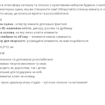
 в атмосферу затишку та спокою з креативним набором будинок з нал
мініатюрна сцена, яку ви створюєте самі! Облаштуйте стильну кімнату і
іть місце, де хочеться мріяти та розслаблятися.
і:
ва сцена
- інтер'єр кімнати для вашої фантазії
ч 3D-наклейок
меблів, декору, рослин та дрібниць
на основа
, на яку легко клеїти елементи
 глибини та об'єму
— елементи немов оживають
ір для творчості:
розміщуйте елементи, як вам подобається
6,5*12 см
ги:
спокоює та допомагає розслабитися
виває творче мислення та смак
ходить як дорослим, так і дітям
альний для подарунка чи хобі
вимагає клею чи ножиць
 свою ідеальну нічну студію – куточок спокою та натхнення!