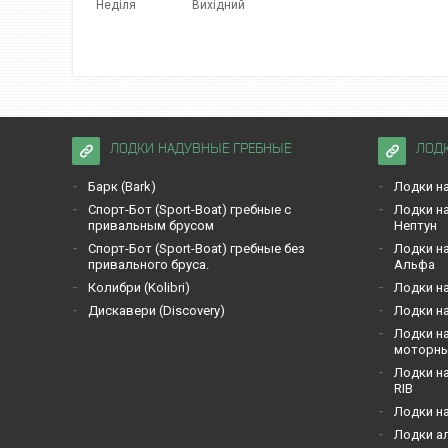
Неділя
Вихідний
ЛОДКИ НАДУВНЫЕ ГРЕБНЫЕ
ЛОД
Барк (Bark)
Лодки на
Спорт-Бот (Sport-Boat) гребные с
Лодки на
привальным брусом
Нептун
Спорт-Бот (Sport-Boat) гребные без
Лодки на
привального бруса.
Альфа
Кoлибри (Kolibri)
Лодки на
Дискавери (Discoverу)
Лодки на
Лодки на
моторн
Лодки на
RIB
Лодки н
Лодки а