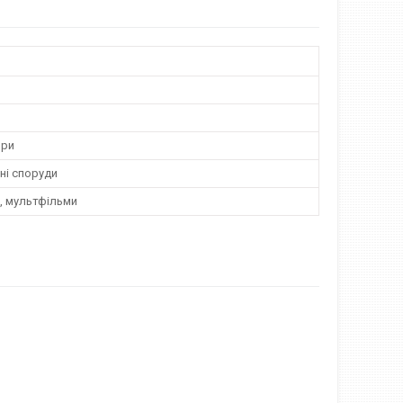
ори
ні споруди
о, мультфільми