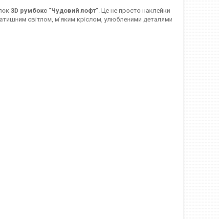
іпок
3D румбокс "Чудовий лофт"
. Це не просто наклейки
з затишним світлом, м'яким кріслом, улюбленими деталями