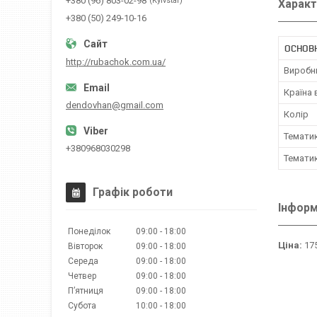
+380 (96) 803-02-98
Kyivstar
Характ
+380 (50) 249-10-16
ОСНОВ
http://rubachok.com.ua/
Виробн
Країна
dendovhan@gmail.com
Колір
Темати
+380968030298
Темати
Графік роботи
Інформ
Понеділок
09:00
18:00
Ціна:
175
Вівторок
09:00
18:00
Середа
09:00
18:00
Четвер
09:00
18:00
Пʼятниця
09:00
18:00
Субота
10:00
18:00