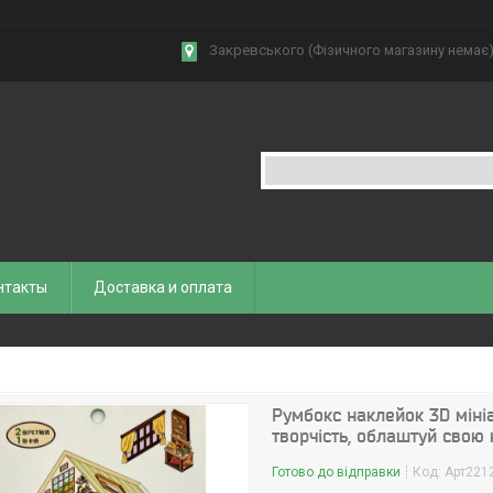
Закревського (Фізичного магазину немає),
нтакты
Доставка и оплата
Румбокс наклейок 3D мініа
творчість, облаштуй свою 
Готово до відправки
Код:
Арт221