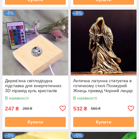
–5%
–5%
Дерев'яна світлодіодна
Антична латунна статуетка в
підставка для енергетичних
готичному стилі Похмурий
3D пірамід куль кристалів
Жнець привид Чорний лицар
Рейкі Чакра Медитація
Назгул
В наявності
В наявності
247
532
₴
₴
260 ₴
560 ₴
Купити
Купити
–5%
–5%