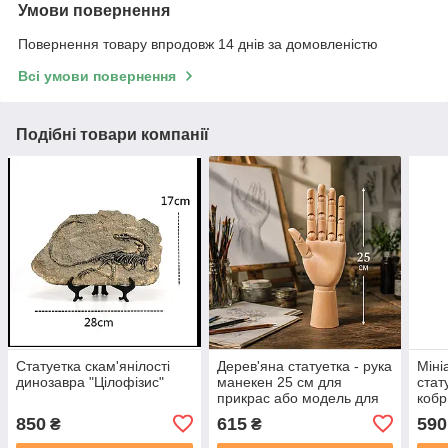
Умови повернення
Повернення товару впродовж 14 днів за домовленістю
Всі умови повернення
Подібні товари компанії
Статуетка скам'янілості
Дерев'яна статуетка - рука
Міні
динозавра "Цілофізис"
манекен 25 см для
стат
прикрас або модель для
кобр
малювання, Ліва
зоді
850
615
590
₴
₴