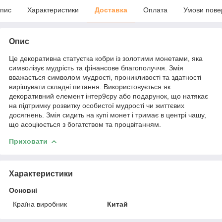
пис
Характеристики
Доставка
Оплата
Умови пове
Опис
Це декоративна статуєтка кобри із золотими монетами, яка
символізує мудрість та фінансове благополуччя. Змія
вважається символом мудрості, проникливості та здатності
вирішувати складні питання. Використовується як
декоративний елемент інтер9єру або подарунок, що натякає
на підтримку розвитку особистої мудрості чи життєвих
досягнень. Змія сидить на купі монет і тримає в центрі чашу,
що асоціюється з богатством та процвітанням.
Приховати
Характеристики
Основні
Країна виробник
Китай