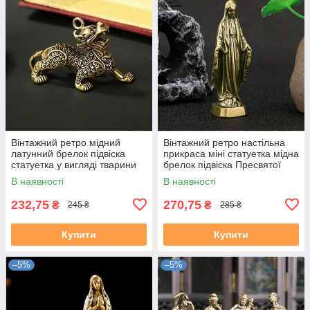
Вінтажний ретро мідний
Вінтажний ретро настільна
латунний брелок підвіска
прикраса міні статуетка мідна
статуетка у вигляді тварини
брелок підвіска Пресвятої
Дракон
Богородиці Діви Марії
В наявності
В наявності
232,75
270,75
₴
₴
245 ₴
285 ₴
Купити
Купити
–5%
–5%