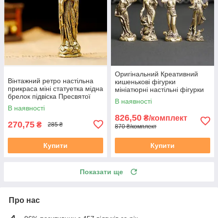
Оригінальний Креативний
Вінтажний ретро настільна
кишенькові фігурки
прикраса міні статуетка мідна
мініатюрні настільні фігурки
брелок підвіска Пресвятої
Чотири красуні в давньому
В наявності
Богородиці Діви Марії
Китаї
В наявності
826,50
₴/комплект
270,75
₴
285 ₴
870 ₴/комплект
Купити
Купити
Показати ще
Про нас