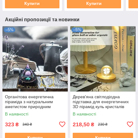
Купити
Купити
Акційні пропозиції та новинки
–5%
–5%
Органітова енергетична
Дерев'яна світлодіодна
піраміда з натуральним
підставка для енергетичних
аметистом природним
3D пірамід куль кристалів
кристалами Рейкі Чакра
Рейкі Чакра Медитація
В наявності
В наявності
Медитація
323
218,50
₴
₴
340 ₴
230 ₴
Купити
Купити