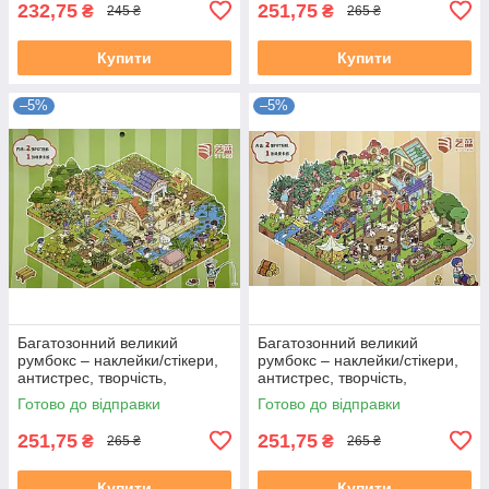
232,75
251,75
₴
₴
245 ₴
265 ₴
Купити
Купити
–5%
–5%
Багатозонний великий
Багатозонний великий
румбокс – наклейки/стікери,
румбокс – наклейки/стікери,
антистрес, творчість,
антистрес, творчість,
дозвілля "Щаслива ферма"
дозвілля "Сонячне
Готово до відправки
Готово до відправки
пасовище"
251,75
251,75
₴
₴
265 ₴
265 ₴
Купити
Купити