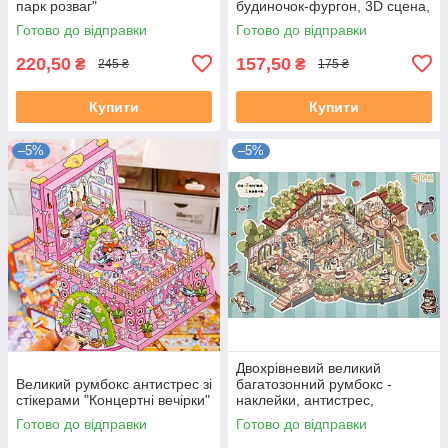
парк розваг"
будиночок-фургон, 3D сцена,
мініатюра, набір для
Готово до відправки
Готово до відправки
творчості, room box
220,50
157,50
₴
₴
245 ₴
175 ₴
Купити
Купити
–5%
–5%
Двохрівневий великий
Великий румбокс антистрес зі
багатозонний румбокс -
стікерами "Концертні вечірки"
наклейки, антистрес,
творчість "Котяча вілла"
Готово до відправки
Готово до відправки