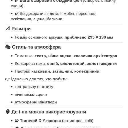
✔️
Багатошаровий складний фон
(створює глибину
сцени)
✔️ Всі декоративні деталі: меблі, персонажі,
освітлення, сцена, балкони
📐 Розміри
Розмір основного аркуша:
приблизно 295 × 190 мм
🎭 Стиль та атмосфера
Тематика:
театр, нічна сцена, класична архітектура
Кольорова гама:
синій, фіолетовий, золоті акценти
Настрій:
казковий, затишний, колекційний
👉 Ідеально для тих, хто любить:
театральну естетику
нічні міські сцени
атмосферні мініатюри
🧠 Де і як можна використовувати
🧩
Творчий DIY-процес
(антистрес, хобі)