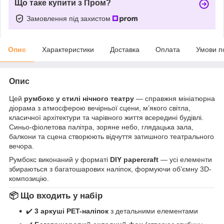
Що таке купити з Пром?
Замовлення під захистом
Опис
Характеристики
Доставка
Оплата
Умови п
Опис
Цей
румбокс у стилі нічного театру
— справжня мініатюрна
діорама з атмосферою вечірньої сцени, м’якого світла,
класичної архітектури та чарівного життя всередині будівлі.
Синьо-фіолетова палітра, зоряне небо, глядацька зала,
балкони та сцена створюють відчуття затишного театрального
вечора.
Румбокс виконаний у форматі
DIY papercraft
— усі елементи
збираються з багатошарових наліпок, формуючи об’ємну 3D-
композицію.
📦 Що входить у набір
✔️
3 аркуші PET-наліпок
з детальними елементами