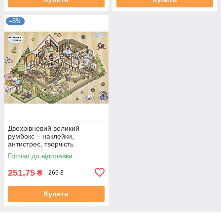
–5%
Двохрівневий великий
румбокс – наклейки,
антистрес, творчість
"Ідеальний дім"
Готово до відправки
251,75
₴
265 ₴
Купити