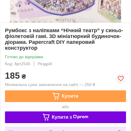
Румбокс з наліпками “Нічний театр” у синьо-
фіолетовій гамі. 3D мініатюрний будиночок-
діорама. Papercraft DIY паперовий
конструктор
Готово до відправки
Код: Арт2545
Роздріб
185
₴
Мінімальна сума замовлення на сайті — 250 ₴
Купити
або
Купити з