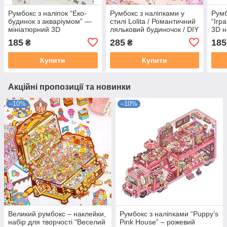
Румбокс з наліпок “Еко-
Румбокс з наліпками у
Румб
будинок з акваріумом” —
стилі Lolita / Романтичний
“Ігр
мініатюрний 3D
ляльковий будиночок / DIY
3D н
будиночок, DIY декор,
3D паперовий румбокс,
ляль
185
285
185
₴
₴
паперовий румбокс,
стікери, антистрес,
вед
антистрес, конструктор
творчість
папе
Купити
Купити
Акційні пропозиції та новинки
–10%
–10%
Великий румбокс – наклейки,
Румбокс з наліпками “Puppy’s
набір для творчості "Веселий
Pink House” – рожевий