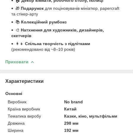
🏠
Декор кімнати, робочого столу, полиці
🎁
Подарунок
для поціновувачів мініатюр, papercraft
та стікер-арту
📚
Колекційний румбокс
🎨
Натхнення для художників, дизайнерів,
скетчерів
👩‍👧
Спільна творчість з підлітками
(рекомендовано від ~8–10 років)
Приховати
Характеристики
Основні
Виробник
No brand
Країна виробник
Китай
Тематика виробу
Казки, кіно, мультфільми
Довжина
298 мм
Ширина
192 мм