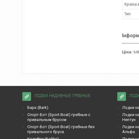
Країна
Тип
Інформ
Ціна:
648
ЛОДКИ НАДУВНЫЕ ГРЕБНЫЕ
ЛОД
Барк (Bark)
Лодки на
Спорт-Бот (Sport-Boat) гребные с
Лодки на
привальным брусом
Нептун
Спорт-Бот (Sport-Boat) гребные без
Лодки на
привального бруса.
Альфа
Кoлибри (Kolibri)
Лодки на