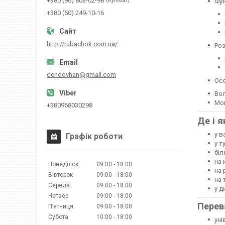
+380 (96) 803-02-98
Kyivstar
Фун
+380 (50) 249-10-16
http://rubachok.com.ua/
Роз
dendovhan@gmail.com
Осо
Вол
Мон
+380968030298
Де і 
у в
Графік роботи
у т
біл
на 
Понеділок
09:00
18:00
на 
Вівторок
09:00
18:00
на 
Середа
09:00
18:00
у д
Четвер
09:00
18:00
Перев
Пʼятниця
09:00
18:00
Субота
10:00
18:00
уні