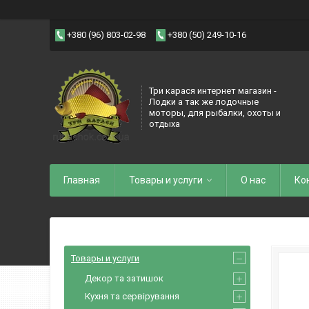
+380 (96) 803-02-98
+380 (50) 249-10-16
Три карася интернет магазин -
Лодки а так же лодочные
моторы, для рыбалки, охоты и
отдыха
Главная
Товары и услуги
О нас
Ко
Товары и услуги
Декор та затишок
Кухня та сервірування