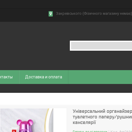
Закревського (Фізичного магазину немає),
нтакты
Доставка и оплата
Універсальний органайзер
туалетного паперу/рушни
канселярії