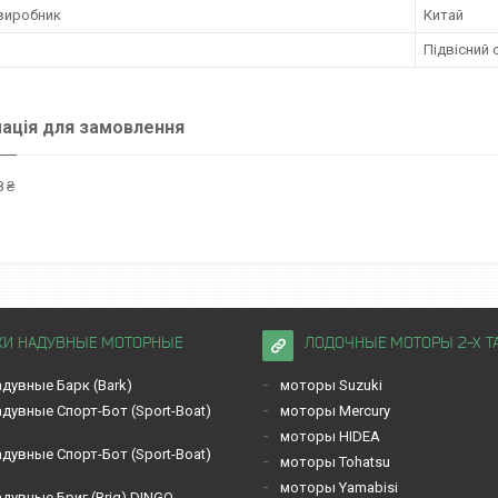
 виробник
Китай
Підвісний 
ація для замовлення
 ₴
КИ НАДУВНЫЕ МОТОРНЫЕ
ЛОДОЧНЫЕ МОТОРЫ 2-Х Т
дувные Барк (Bark)
моторы Suzuki
дувные Спорт-Бот (Sport-Boat)
моторы Mercury
моторы HIDEA
дувные Спорт-Бот (Sport-Boat)
моторы Tohatsu
моторы Yamabisi
дувные Бриг (Brig) DINGO