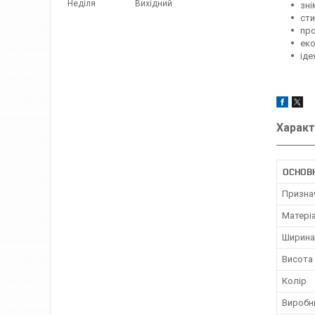
Неділя
Вихідний
зні
сти
про
еко
іде
Характ
ОСНОВ
Призна
Матері
Ширина
Висота
Колір
Виробн