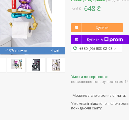
Готово до відправки
Код:
Арт269
648 ₴
720 ₴
Купити
Купити з
+380 (96) 803-02-98
–10%
4 дні
повернення товару протягом 14
У компанії підключені електронн
покидаючи сайту.