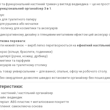
 та функціональний настінний тримач у вигляді ведмедика — це не просто
ункціональний органайзер 3 в 1
.
нує:
 для туалетного паперу
для рушника або мочалки
 поличку для косметики та аксесуарів
декоративному дизайну з глянцевим металевим ефектом цей аксесуар с
ткова перевага:
ти нижній гачок — виріб легко перетворюється на
ефектний настільни
крас (кільця, браслети, годинники)
целярії (ручки, ножиці, дрібниці)
метики та парфумів
есуарів на туалетному столику
ь товар універсальним — для ванної, спальні, офісу чи робочого столу.
без свердління дозволяє швидко встановити органайзер без пошкоджен
теристики:
: настінний / настільний органайзер
айн: ведмедик
еріал: ABS-пластик + металізоване покриття
плення: самоклеюча основа