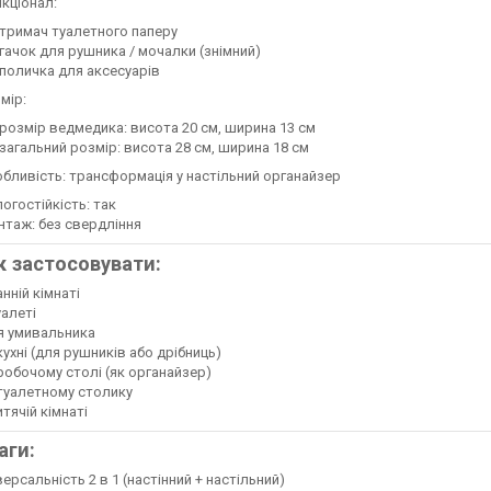
кціонал:
тримач туалетного паперу
гачок для рушника / мочалки (знімний)
поличка для аксесуарів
мір:
розмір ведмедика: висота 20 см, ширина 13 см
загальний розмір: висота 28 см, ширина 18 см
бливість: трансформація у настільний органайзер
огостійкість: так
таж: без свердління
як застосовувати:
анній кімнаті
уалеті
я умивальника
кухні (для рушників або дрібниць)
робочому столі (як органайзер)
туалетному столику
итячій кімнаті
аги:
версальність 2 в 1 (настінний + настільний)