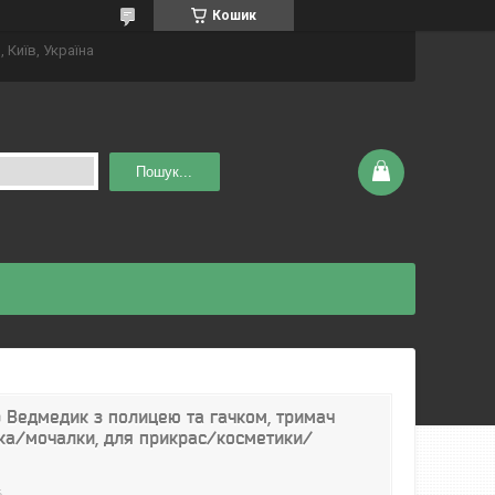
Кошик
 Київ, Україна
Пошук...
 Ведмедик з полицею та гачком, тримач
ка/мочалки, для прикрас/косметики/