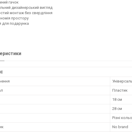
мний гачок
льний дизайнерський вигляд
стий монтаж без свердління
номія простору
я для подарунка
еристики
НІ
чення
Універсал
ал
Пластик
18 см
28 см
Різні коль
ик
No brand