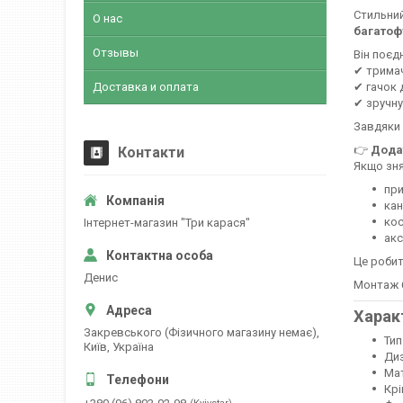
Стильний
О нас
багатоф
Отзывы
Він поєд
✔ тримач
Доставка и оплата
✔ гачок 
✔ зручну
Завдяки 
👉
Дода
Контакти
Якщо зня
при
кан
кос
Інтернет-магазин "Три карася"
акс
Це робит
Денис
Монтаж 
Харак
Закревського (Фізичного магазину немає),
Тип
Київ, Україна
Диз
Мат
Крі