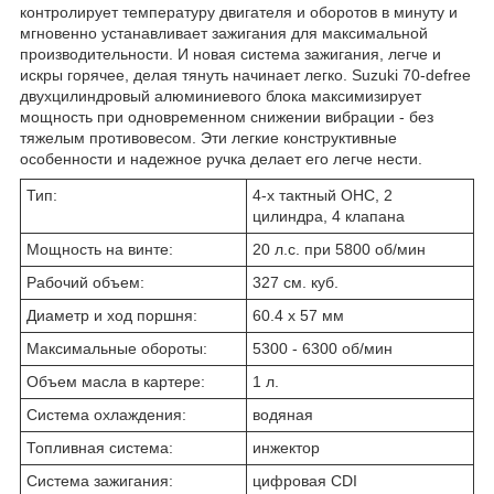
контролирует температуру двигателя и оборотов в минуту и ​​
мгновенно устанавливает зажигания для максимальной
производительности. И новая система зажигания, легче и
искры горячее, делая тянуть начинает легко. Suzuki 70-defree
двухцилиндровый алюминиевого блока максимизирует
мощность при одновременном снижении вибрации - без
тяжелым противовесом. Эти легкие конструктивные
особенности и надежное ручка делает его легче нести.
Тип:
4-х тактный OHC, 2
цилиндра, 4 клапана
Мощность на винте:
20 л.с. при 5800 об/мин
Рабочий объем:
327 см. куб.
Диаметр и ход поршня:
60.4 x 57 мм
Максимальные обороты:
5300 - 6300 об/мин
Объем масла в картере:
1 л.
Система охлаждения:
водяная
Топливная система:
инжектор
Система зажигания:
цифровая CDI