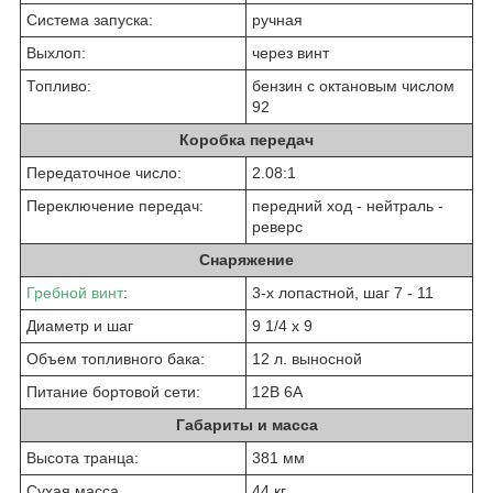
Система запуска:
ручная
Выхлоп:
через винт
Топливо:
бензин с октановым числом
92
Коробка передач
Передаточное число:
2.08:1
Переключение передач:
передний ход - нейтраль -
реверс
Снаряжение
Гребной винт
:
3-х лопастной, шаг 7 - 11
Диаметр и шаг
9 1/4 x 9
Объем топливного бака:
12 л. выносной
Питание бортовой сети:
12В 6А
Габариты и масса
Высота транца:
381 мм
Сухая масса
44 кг