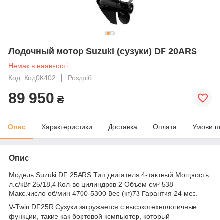
Лодочный мотор Suzuki (сузуки) DF 20ARS
Немає в наявності
Код: Код0К402
Роздріб
89 950
₴
Опис
Характеристики
Доставка
Оплата
Умови п
Опис
Модель Suzuki DF 25ARS Тип двигателя 4-тактный Мощность
л.с/кВт 25/18,4 Кол-во цилиндров 2 Объем см³ 538
Макс.число об/мин 4700-5300 Вес (кг)73 Гарантия 24 мес.
V-Twin DF25R Сузуки загружается с высокотехнологичные
функции, такие как бортовой компьютер, который